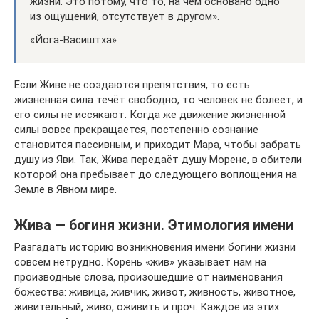
жизни. Это потому, что то, на чём основано одно
из ощущений, отсутствует в другом».
«Йога-Васиштха»
Если Живе не создаются препятствия, то есть
жизненная сила течёт свободно, то человек не болеет, и
его силы не иссякают. Когда же движение жизненной
силы вовсе прекращается, постепенно сознание
становится пассивным, и приходит Мара, чтобы забрать
душу из Яви. Так, Жива передаёт душу Морене, в обители
которой она пребывает до следующего воплощения на
Земле в Явном мире.
Жива — богиня жизни. Этимология имени
Разгадать историю возникновения имени богини жизни
совсем нетрудно. Корень «жив» указывает нам на
производные слова, произошедшие от наименования
божества: живица, живчик, живот, живность, животное,
живительный, живо, оживить и проч. Каждое из этих