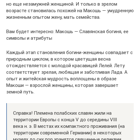
но еще незамужней женщиной. И только в зрелом
возрасте становилась похожей на Макошь — умудренную
жизненным опытом жену, мать семейства.
Вам будет интересно: Макошь — Славянская богиня, ее
символы и атрибуты
Каждый этап становления богини-женщины совпадает с
природным циклом, в котором цветущая весна
отождествляется с молодой красавицей Лелей. Лету
соответствует зрелая, любящая и заботливая Лада. А
опыт и житейская мудрость воплощены в образе
Макоши — взрослой женщины, которая завершает
земной путь.
Справка! Племена полабских славян жили на
территории Европы с конца V до середины VIII
века н. э. В местах их компактного проживания (на
территории современной Германии) в некоторых
музеях до сих пор хранятся священные реликвии,