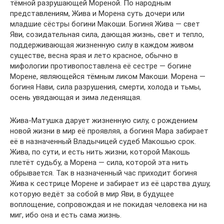
тёмной разрушающей Мореной. По народным
представлениям, Жива и Морена суть дочери или
младшие сёстры богини Макоши. Богиня Жива — свет
Яви, созидательная сила, дающая жизнь, свет и тепло,
поддерживающая жизненную силу в каждом живом
существе, весна ярая и лето красное, обычно в
мифологии противопоставлена её сестре — богине
Морене, являющейся тёмным ликом Макоши. Морена —
богиня Нави, сила разрушения, смерти, холода и тьмы,
осень увядающая и зима леденящая.
Жива-Матушка дарует жизненную силу, с рождением
новой жизни в мир её проявляя, а богиня Мара забирает
её в назначенный Владычицей судеб Макошью срок.
Жива, по сути, и есть нить жизни, которой Макошь
плетёт судьбу, а Морена — сила, которой эта нить
обрывается. Так в назначенный час приходит богиня
Жива к сестрице Морене и забирает из её царства душу,
которую ведёт за собой в мир Яви, в будущее
воплощение, сопровождая и не покидая человека ни на
миг, ибо она и есть сама жизнь.