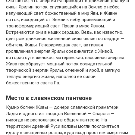
Считается, что энергия Ра приводит в движение два луча
силы: Ярилин поток, спускающийся на Землю с небес,
излучающий свет божественный в мир Яви, и Живин
поток, исходящий от Земли к небу, принимающий и
трансформирующий свет Прави в мире Явном.
Встречаются они в наших сердцах. Ведь, как известно,
центром движения жизненной силы является сердце —
обитель Живы. Генерирующая свет, активная
проявленная энергия Ярилы соединяется с Живой,
которая суть женская, материнская, пассивная энергия.
Жива преобразует мощный поток созидательной
творческой энергии Ярилы, огненной и ярой, в мягкую
тёплую энергию жизни, наполняя её силой
божественного света Ра.
Место в славянском пантеоне
Кумир богини Живы — дочери славянской праматери
Лады и одного из творцов Вселенной — Сварога —
никогда не располагался в общем пантеоне. На
территории древний Руси волхвы могли поклоняться
идолу в священных рощах, куда вход простым смертным