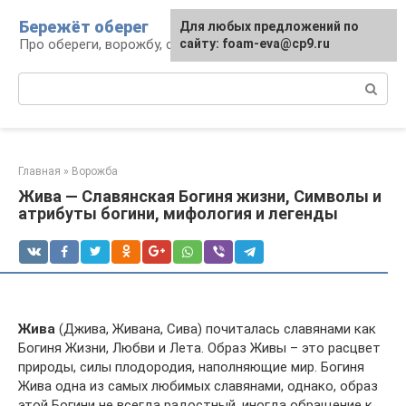
Перейти
Бережёт оберег
Для любых предложений по
к
Про обереги, ворожбу, сны и гадания
сайту: foam-eva@cp9.ru
контенту
Поиск:
Главная
»
Ворожба
Жива — Славянская Богиня жизни, Символы и
атрибуты богини, мифология и легенды
Жива
(Джива, Живана, Сива) почиталась славянами как
Богиня Жизни, Любви и Лета. Образ Живы – это расцвет
природы, силы плодородия, наполняющие мир. Богиня
Жива одна из самых любимых славянами, однако, образ
этой Богини не всегда радостный, иногда обращение к