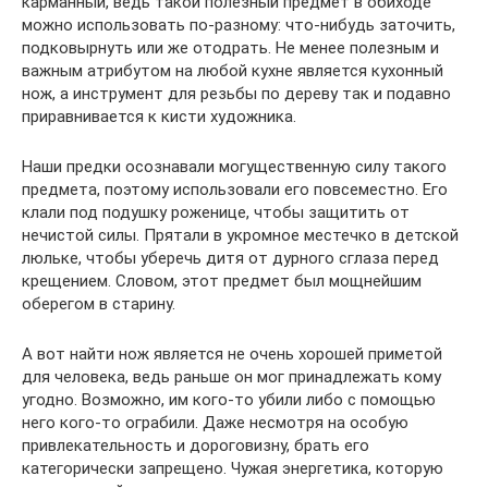
карманный, ведь такой полезный предмет в обиходе
можно использовать по-разному: что-нибудь заточить,
подковырнуть или же отодрать. Не менее полезным и
важным атрибутом на любой кухне является кухонный
нож, а инструмент для резьбы по дереву так и подавно
приравнивается к кисти художника.
Наши предки осознавали могущественную силу такого
предмета, поэтому использовали его повсеместно. Его
клали под подушку роженице, чтобы защитить от
нечистой силы. Прятали в укромное местечко в детской
люльке, чтобы уберечь дитя от дурного сглаза перед
крещением. Словом, этот предмет был мощнейшим
оберегом в старину.
А вот найти нож является не очень хорошей приметой
для человека, ведь раньше он мог принадлежать кому
угодно. Возможно, им кого-то убили либо с помощью
него кого-то ограбили. Даже несмотря на особую
привлекательность и дороговизну, брать его
категорически запрещено. Чужая энергетика, которую