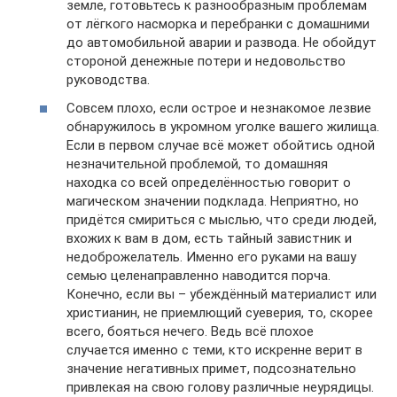
земле, готовьтесь к разнообразным проблемам
от лёгкого насморка и перебранки с домашними
до автомобильной аварии и развода. Не обойдут
стороной денежные потери и недовольство
руководства.
Совсем плохо, если острое и незнакомое лезвие
обнаружилось в укромном уголке вашего жилища.
Если в первом случае всё может обойтись одной
незначительной проблемой, то домашняя
находка со всей определённостью говорит о
магическом значении подклада. Неприятно, но
придётся смириться с мыслью, что среди людей,
вхожих к вам в дом, есть тайный завистник и
недоброжелатель. Именно его руками на вашу
семью целенаправленно наводится порча.
Конечно, если вы – убеждённый материалист или
христианин, не приемлющий суеверия, то, скорее
всего, бояться нечего. Ведь всё плохое
случается именно с теми, кто искренне верит в
значение негативных примет, подсознательно
привлекая на свою голову различные неурядицы.