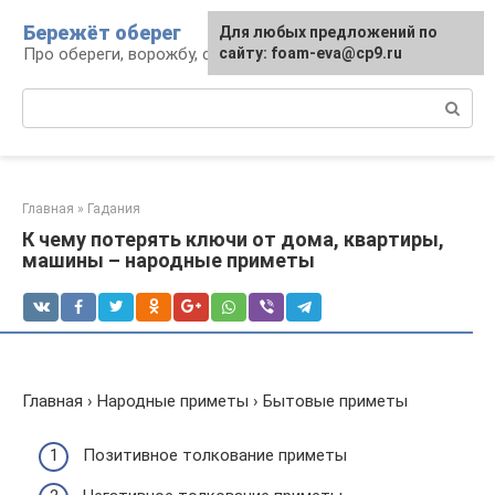
Перейти
Бережёт оберег
Для любых предложений по
к
Про обереги, ворожбу, сны и гадания
сайту: foam-eva@cp9.ru
контенту
Поиск:
Главная
»
Гадания
К чему потерять ключи от дома, квартиры,
машины – народные приметы
Главная › Народные приметы › Бытовые приметы
Позитивное толкование приметы