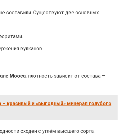
 не составили. Существуют две основных
еоритами.
ержения вулканов.
кале Мооса
, плотность зависит от состава —
 – красивый и «выгодный» минерал голубого
одности сходен с углём высшего сорта.