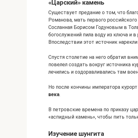
«Царский» камень
Существует предание о том, что благ
Романова, мать первого российского
Сосланная Борисом Годуновым в Толв
богослужений пила воду из ключа и в
Впоследствии этот источник нарекл
Спустя столетие на него обратил вни
повелел создать вокруг источника к
лечились и оздоравливались там вое
Но после кончины императора курорт
века
.
В петровские времена по приказу ца
«аспидный камень», чтобы пить толь
Изучение шунгита