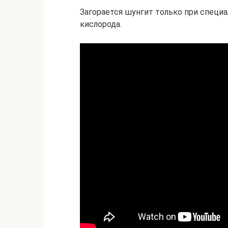
Загорается шунгит только при специ
кислорода.