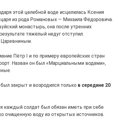
одаря этой целебной воде исцелилась Ксения
 царя из рода Романовых — Михаила Фёдоровича.
уйский монастырь, она после утренних
 результате тяжёлый недуг отступил.
и Царевниным.
мание Пётр I и по примеру европейских стран
урорт. Назван он был «Марциальными водами»,
нные.
 был закрыт и возродился только
в середине 20
ря каждый солдат был обязан иметь при себе
ко очищенную воду из открытых источников.