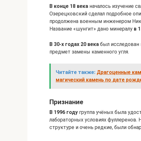
В конце 18 века
началось изучение с
Озерецковский сделал подробное опи
продолжена военным инженером Ни
Название «шунгит» дано минералу
в 
В 30-х годах 20 века
был исследован 
предмет замены каменного угля.
Читайте также:
Драгоценные камн
магический камень по дате рожд
Признание
В 1996 году
группа учёных была удос
лабораторных условиях фуллеренов. Н
структуре и очень редкие, были обна