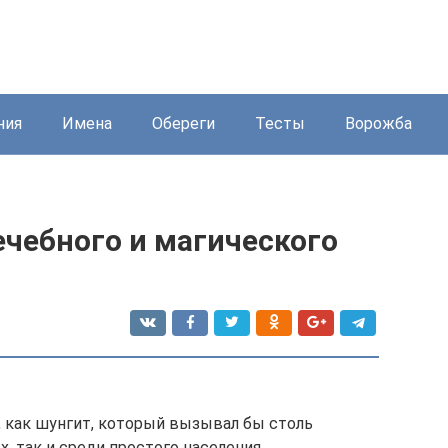
ния
Имена
Обереги
Тесты
Ворожба
чебного и магического
, как шунгит, который вызывал бы столь
, так и среди простого населения.