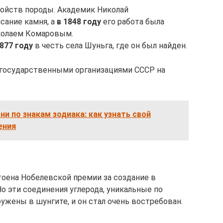
войств породы. Академик Николай
сание камня, а
в 1848 году
его работа была
колаем Комаровым.
1877 году
в честь села Шуньга, где он был найден.
государственными организациями СССР на
и по знакам зодиака: как узнать свой
ения
тоена Нобелевской премии за создание в
о эти соединения углерода, уникальные по
ружены в шунгите, и он стал очень востребован.