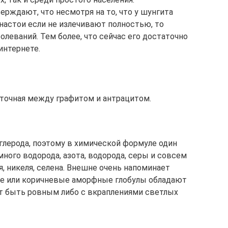
рждают, что несмотря на то, что у шунгита
настои если не излечивают полностью, то
олеваний. Тем более, что сейчас его достаточно
 интернете.
уточная между графитом и антрацитом.
углерода, поэтому в химической формуле один
много водорода, азота, водорода, серы и совсем
, никеля, селена. Внешне очень напоминает
ые или коричневые аморфные глобулы обладают
т быть ровным либо с вкраплениями светлых