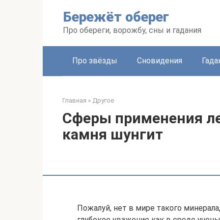
Перейти
Бережёт оберег
к
контенту
Про обереги, ворожбу, сны и гадания
Про звёзды
Сновидения
Гада
Главная
»
Другое
Сферы применения ле
камня шунгит
Пожалуй, нет в мире такого минерала
глубокое уважение как в среде ученых