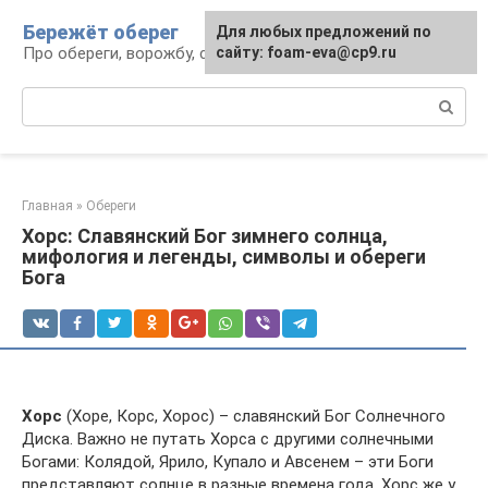
Перейти
Бережёт оберег
Для любых предложений по
к
Про обереги, ворожбу, сны и гадания
сайту: foam-eva@cp9.ru
контенту
Поиск:
Главная
»
Обереги
Хорс: Славянский Бог зимнего солнца,
мифология и легенды, символы и обереги
Бога
Хорс
(Хоре, Корс, Хорос) – славянский Бог Солнечного
Диска. Важно не путать Хорса с другими солнечными
Богами: Колядой, Ярило, Купало и Авсенем – эти Боги
представляют солнце в разные времена года. Хорс же у