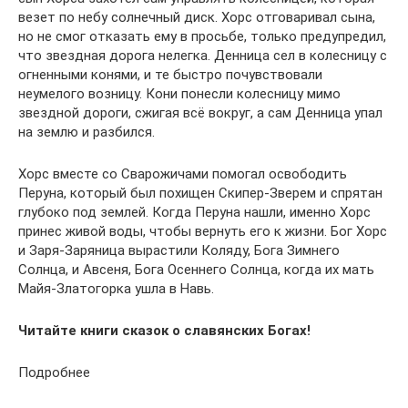
везет по небу солнечный диск. Хорс отговаривал сына,
но не смог отказать ему в просьбе, только предупредил,
что звездная дорога нелегка. Денница сел в колесницу с
огненными конями, и те быстро почувствовали
неумелого возницу. Кони понесли колесницу мимо
звездной дороги, сжигая всё вокруг, а сам Денница упал
на землю и разбился.
Хорс вместе со Сварожичами помогал освободить
Перуна, который был похищен Скипер-Зверем и спрятан
глубоко под землей. Когда Перуна нашли, именно Хорс
принес живой воды, чтобы вернуть его к жизни. Бог Хорс
и Заря-Заряница вырастили Коляду, Бога Зимнего
Солнца, и Авсеня, Бога Осеннего Солнца, когда их мать
Майя-Златогорка ушла в Навь.
Читайте книги сказок о славянских Богах!
Подробнее