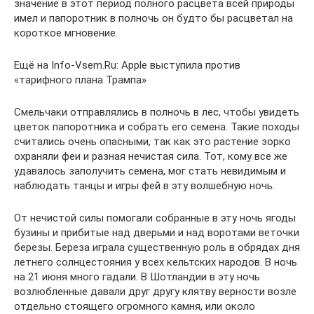
значение в этот период полного расцвета всей природы
имел и папоротник в полночь он будто бы расцветал на
короткое мгновение.
Ещё на Info-Vsem.Ru: Apple выступила против
«тарифного плана Трампа»
Смельчаки отправлялись в полночь в лес, чтобы увидеть
цветок папоротника и собрать его семена. Такие походы
считались очень опасными, так как это растение зорко
охраняли феи и разная нечистая сила. Тот, кому все же
удавалось заполучить семена, мог стать невидимым и
наблюдать танцы и игры фей в эту волшебную ночь.
От нечистой силы помогали собранные в эту ночь ягоды
бузины и прибитые над дверьми и над воротами веточки
березы. Береза играла существенную роль в обрядах дня
летнего солнцестояния у всех кельтских народов. В ночь
на 21 июня много гадали. В Шотландии в эту ночь
возлюбленные давали друг другу клятву верности возле
отдельно стоящего огромного камня, или около