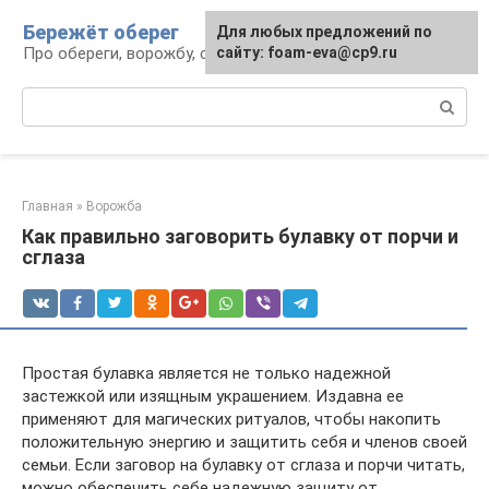
Перейти
Бережёт оберег
Для любых предложений по
к
Про обереги, ворожбу, сны и гадания
сайту: foam-eva@cp9.ru
контенту
Поиск:
Главная
»
Ворожба
Как правильно заговорить булавку от порчи и
сглаза
Простая булавка является не только надежной
застежкой или изящным украшением. Издавна ее
применяют для магических ритуалов, чтобы накопить
положительную энергию и защитить себя и членов своей
семьи. Если заговор на булавку от сглаза и порчи читать,
можно обеспечить себе надежную защиту от