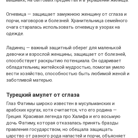
вышивке, на бытовых предметах и в украшении жилища.
Огневица — защищает замужнюю женщину от сглаза и
порчи, наговоров и болезней. Хранительница семейного
очага старалась использовать огневицу в узорах на
одежде.
Ладинец — важный защитный оберег для маленькой
девочки и взрослой женщины, защищает от болезней,
способствует раскрытию потенциала. Он одаривает
обладательниц житейской мудростью, помогая умело
вести хозяйство, способностью быть любимой женой и
заботливой матерью.
Турецкий амулет от сглаза
Глаз Фатимы широко известен в мусульманских и
арабских кругах, хотя считается, что его родина —
Греция. Красивая легенда про Халифа и его восьмую
дочь Фатиму, которая отказалась принять бразды
правления государством, но обещала защищать
царство от разного рода напастей и порчи, объясняет