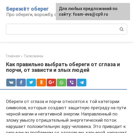
Перейти
Бережёт оберег
Для любых предложений по
к
Про обереги, ворожбу, сны и гадания
сайту: foam-eva@cp9.ru
контенту
Поиск:
Главная
»
Талисманы
Как правильно выбрать обереги от сглаза и
порчи, от зависти и злых людей
Обереги от сглаза и порчи относятся к той категории
символов, которые создают защитную преграду на пути
черной магии и негативной энергии. Направленный по
злому умыслу отрицательный энергетический поток
нарушает положительную ауру человека. Это приводит к
серьезным проблемам со здоровьем, карьерой, нарушает