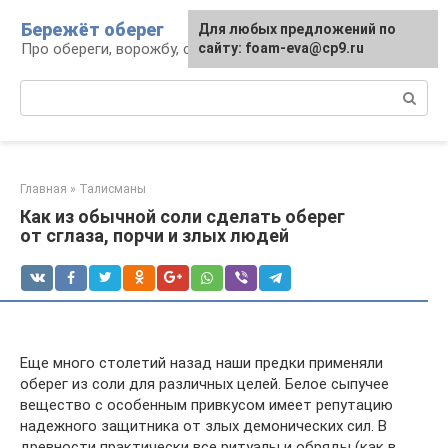
Перейти
Бережёт оберег
Для любых предложений по
к
Про обереги, ворожбу, сны и гадания
сайту: foam-eva@cp9.ru
контенту
Поиск:
Главная
»
Талисманы
Как из обычной соли сделать оберег
от сглаза, порчи и злых людей
Еще много столетий назад наши предки применяли
оберег из соли для различных целей. Белое сыпучее
вещество с особенным привкусом имеет репутацию
надежного защитника от злых демонических сил. В
древности практически все ритуалы и обряды (как в