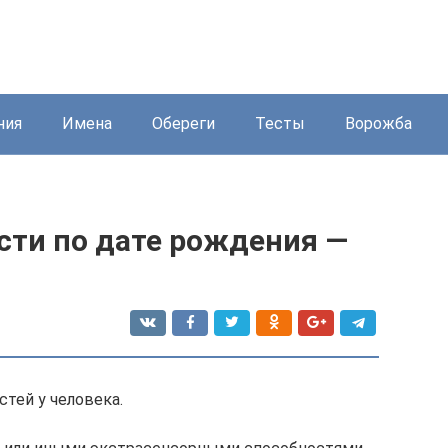
ния
Имена
Обереги
Тесты
Ворожба
сти по дате рождения —
тей у человека.