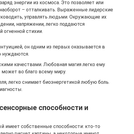
заряд энергии из космоса. Это позволяет или
и наоборот – отталкивать. Выраженные лидерские
уководить, управлять людьми. Окружающие их
дении, напряжении, легко поддаются
 огненной стихии.
нтуицией, он одним из первых оказывается в
о нуждаются.
скими качествами. Любовная магия легко ему
н может во благо всему миру.
ля, легко снимает биоэнергетикой любую боль.
иагносты.
сенсорные способности и
ый имеет собственные способности: кто-то
олепно рисует картины, а некоторые имеют