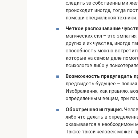
следить за собственными жела
происходит иногда, тогда по
помощи специальной техники.
Четкое распознавание чувст
магических сил – это эмпати
других и их чувства, иногда т
способность можно встретить
которые на самом деле помог
психологов либо у психотерап
Возможность предугадать п
предвидеть будущее – полная 
Изображения, как правило, во
определенным вещам, при пом
Обостренная интуиция.
Челов
либо что делать в определен
оказывается в необходимом м
Также такой человек может п