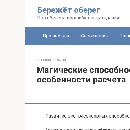
Перейти
Бережёт оберег
к
контенту
Про обереги, ворожбу, сны и гадания
Про звёзды
Сновидения
Гада
Главная
»
Тесты
Магические способно
особенности расчета
Развитие экстрасенсорных способнос