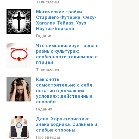
Талисманы
Магические тройки
Старшего Футарка. Феху-
Хагалаз-Тейваз. Уруз-
Наутиз-Беркана.
Гадания
Что символизирует сова в
разных культурах:
особенности талисмана с
птицей
Талисманы
Как снять
самостоятельно с себя
негатив в домашних
условиях: действенные
способы
Гадания
Дева. Характеристика
знака зодиака. Сильные и
слабые стороны
Про звёзды