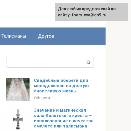
Для любых предложений по
сайту: foam-eva@cp9.ru
Талисманы
Другое
Поиск:
Свадебные обереги для
молодоженов на долгую
счастливую жизнь
Обереги
Значение и магическая
сила Кельтского креста –
использование в качества
амулета или талисмана