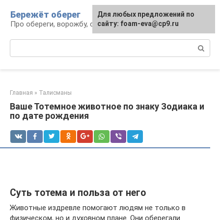
Перейти
Бережёт оберег
Для любых предложений по
к
Про обереги, ворожбу, сны и гадания
сайту: foam-eva@cp9.ru
контенту
Поиск:
Главная
»
Талисманы
Ваше Тотемное животное по знаку Зодиака и
по дате рождения
Суть тотема и польза от него
Животные издревле помогают людям не только в
физическом, но и духовном плане. Они оберегали