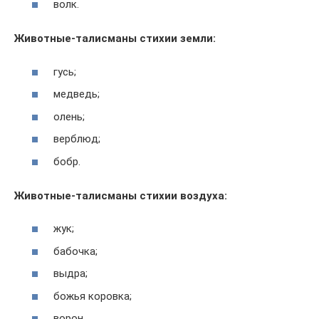
волк.
Животные-талисманы стихии земли:
гусь;
медведь;
олень;
верблюд;
бобр.
Животные-талисманы стихии воздуха:
жук;
бабочка;
выдра;
божья коровка;
ворон.