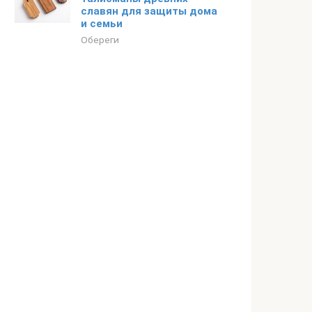
славян для защиты дома
и семьи
Обереги