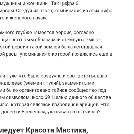
мужчины и женщины. Так цифра 6
арсом. Следуя из этого, комбинация из этих цифр
о и женского начала.
много глубже. Имеется версия, согласно
лнца», которым обозначали «тёмную землю»,
этой версии такой землёй была легендарная
ой расы, упоминания о которой появлялись ещё в
и Туле, что было созвучно и соответствовало
енделеева (элемент тулий), знаменитыми
ми было организовано тайное сообщество под
оим символом число 69. Целью данного общества
лю, которая являлась прародиной арийцев. Что
 донести Вселенная, указывая на это число?
следует Красота Мистика,