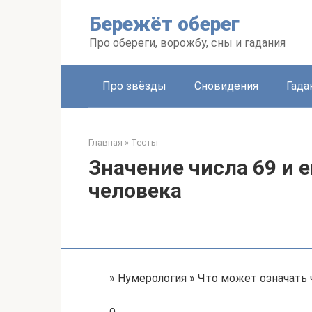
Перейти
Бережёт оберег
к
контенту
Про обереги, ворожбу, сны и гадания
Про звёзды
Сновидения
Гада
Главная
»
Тесты
Значение числа 69 и е
человека
» Нумерология » Что может означать 