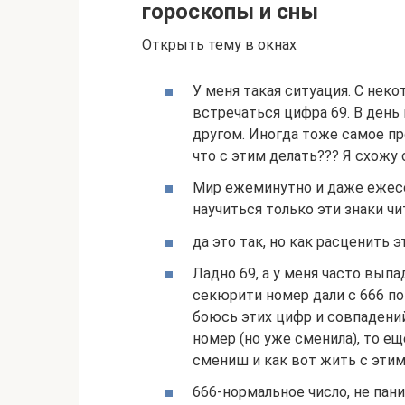
гороскопы и сны
Открыть тему в окнах
У меня такая ситуация. С нек
встречаться цифра 69. В день 
другом. Иногда тоже самое п
что с этим делать??? Я схожу 
Мир ежеминутно и даже ежесе
научиться только эти знаки чи
да это так, но как расценить 
Ладно 69, а у меня часто вып
секюрити номер дали с 666 п
боюсь этих цифр и совпадений
номер (но уже сменила), то ещ
смениш и как вот жить с эти
666-нормальное число, не пан