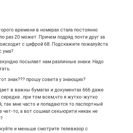
оторого времени в номерах стала постоянно
по раз 20 может. Причем подряд почти друг за
роисходит с цифрой 68. Подскажите пожалуйста
с ума?
кундно посылает нам различные знаки. Надо
тать.
этот знак??? прошу совета у знающих?
адает в важны бумaгах и документах 666 даже
о середке…при том всем,что я жутко-жутко
, так мне часто и попадаются то паспортный
е чет-то, а вот сошиал секьюрити никак не
м?
икуйте и меньше смотрите телевизор с