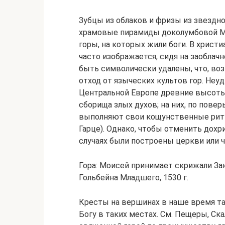
Зубцы из облаков и фризы из звездн
храмовые пирамиды доколумбовой М
горы, на которых жили боги. В христ
часто изображается, сидя на заоблач
быть символически удалены, что, во
отход от языческих культов гор. Неу
Центральной Европе древние высоты
сборища злых духов; на них, по пов
выполняют свои кощунственные ритуа
Гарце). Однако, чтобы отменить дохр
случаях были построены церкви или ч
Гора: Моисей принимает скрижали Зак
Гольбейна Младшего, 1530 г.
Кресты на вершинах в наше время т
Богу в таких местах. См. Пещеры, Ск