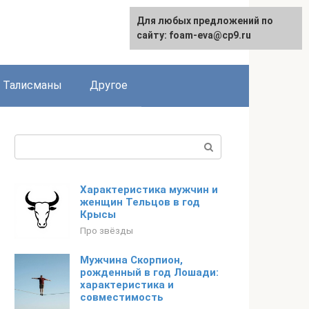
Для любых предложений по
сайту: foam-eva@cp9.ru
Талисманы
Другое
Поиск:
Характеристика мужчин и
женщин Тельцов в год
Крысы
Про звёзды
Мужчина Скорпион,
рожденный в год Лошади:
характеристика и
совместимость