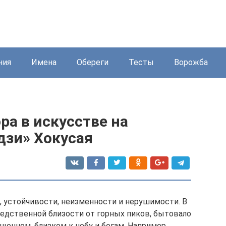
ния
Имена
Обереги
Тесты
Ворожба
ра в искусстве на
дзи» Хокусая
, устойчивости, неизменности и нерушимости. В
едственной близости от горных пиков, бытовало
ященном, близком к небу и богам. Например,