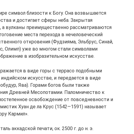
ре символ близости к Богу. Она возвышается
ства и достигает сферы неба. Закрытая
, а вулканы преимущественно рассматриваются
гоговение места перехода в нечеловеческий
твенного откровения (Фудзияма, Эльбрус, Синай,
лас, Олимп) уже во многом стали символами
бражение в изобразительном искусстве.
бражается в виде горы с террасо подобными
 индийском искусстве, и передается в виде
обудур, Ява). Горами богов были также
ния Древней Месопотамии. Паломничество к
остепенное освобождение от повседневности и
 мистик Хуан де ла Крус (1542—1591) называет
ору Кармил».
ль аккадской печати, ок. 2500 г. до н. э.