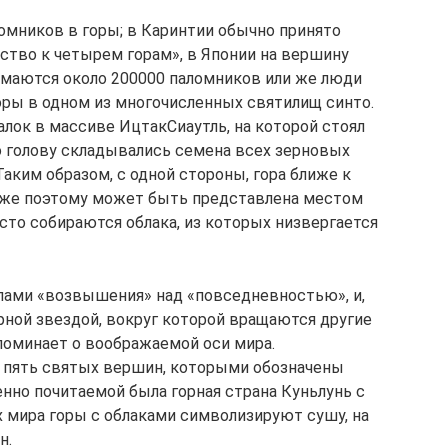
мников в горы; в Каринтии обычно принято
тво к четырем горам», в Японии на вершину
имаются около 200000 паломников или же люди
ры в одном из многочисленных святилищ синто.
лок в массиве ИцтакСиаутль, на которой стоял
го голову складывались семена всех зерновых
Таким образом, с одной стороны, гора ближе к
 уже поэтому может быть представлена местом
часто собираются облака, из которых низвергается
ами «возвышения» над «повседневностью», и,
рной звездой, вокруг которой вращаются другие
поминает о воображаемой оси мира.
т пять святых вершин, которыми обозначены
нно почитаемой была горная страна Куньлунь с
 мира горы с облаками символизируют сушу, на
н.