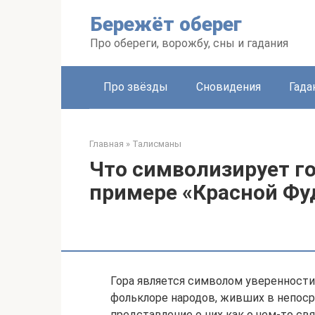
Перейти
Бережёт оберег
к
контенту
Про обереги, ворожбу, сны и гадания
Про звёзды
Сновидения
Гада
Главная
»
Талисманы
Что символизирует го
примере «Красной Фу
Гора является символом уверенности
фольклоре народов, живших в непоср
представление о них как о чем-то св