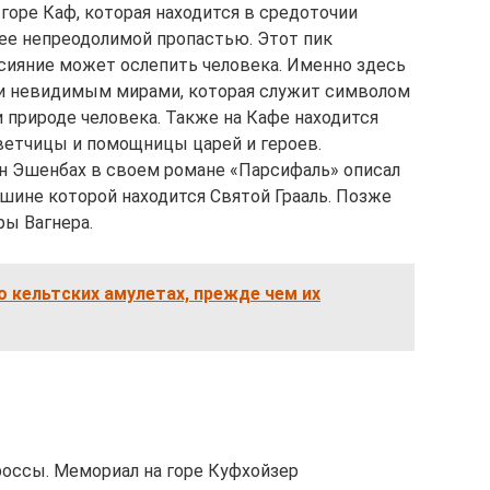
горе Каф, которая находится в средоточии
нее непреодолимой пропастью. Этот пик
 сияние может ослепить человека. Именно здесь
и невидимым мирами, которая служит символом
 природе человека. Также на Кафе находится
ветчицы и помощницы царей и героев.
 Эшенбах в своем романе «Парсифаль» описал
шине которой находится Святой Грааль. Позже
ры Вагнера.
о кельтских амулетах, прежде чем их
россы. Мемориал на горе Куфхойзер