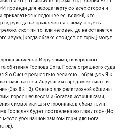
ляется «гора Синай» во время откровения Бога
«И проведи для народа черту со всех сторон и
и прикасаться к подошве ее; всякий, кто
ти; рука да не прикоснется к нему, а пусть
релою; скот ли то, или человек, да не останется
о звука, [когда облако отойдет от горы,] могут
города иевусеев Иерусалима, покоренного
та обитания Господа Бога. После страшного суда
ал Я о Сионе ревностью великою… обращусь Я к
удет называться Иерусалим городом истины, и
и» (Зах 8:2—3). Однако для религиозной общины
изим, поросшая лесом и богатая источниками,
рения символики для сторонников обеих групп
ма Господня будет поставлена во главу гор» (Ис
але место увенчанной замком горы для Бога
атж).