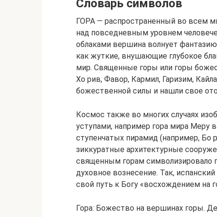
Словарь символов
ГОРА — распространенный во всем ми
над повседневным уровнем человече
облаками вершина волнует фантазию
как жуткие, внушающие глубокое бла
мир. Священные горы или горы божес
Хо рив, Фавор, Кармил, Гаризим, Кай
божественной силы и нашли свое ото
Космос также во многих случаях изо
уступами, например гора мира Меру в
ступенчатых пирамид (например, Бо р
зиккуратные архитектурные сооруже
священным горам символизировало п
духовное вознесение. Так, испанский
свой путь к Богу «восхождением на г
Гора: Божество на вершинах горы. Дета