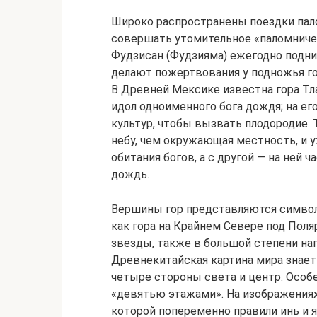
Широко распространены поездки пало
совершать утомительное «паломничес
Фудзисан (Фудзияма) ежегодно подн
делают пожертвования у подножья го
В Древней Мексике известна гора Тла
идол одноименного бога дождя; на е
культур, чтобы вызвать плодородие. 
небу, чем окружающая местность, и
обитания богов, а с другой — на ней 
дождь.
Вершины гор представляются символ
как гора на Крайнем Севере под Поля
звезды, также в большой степени на
Древнекитайская картина мира знае
четыре стороны света и центр. Особе
«девятью этажами». На изображениях
которой попеременно правили инь и я