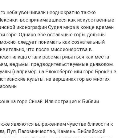
ого неба увенчивали неоднократно также
ексики, воспринимавшиеся как искусственные
ианской иконографии Судия мира в конце времен
ной горе. Однако все остальные горы должны
зможно, следует понимать как сознательный
дивительно, что после миссионерства в
святилища стали рассматриваться как места
ерьям, ведьмы, предводительствуемые дьяволом,
лы (например, на Блоксберге или горе Брокен в
истианские культы, на вершинах гор во многих
асовни.
она на горе Синай. Иллюстрация к Библии
акже являются выражением чувства близости к
ала, Пуп, Паломничество, Камень. Библейской