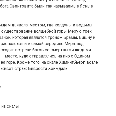
 бога Свентовита были так называемые Ясные
ищем дьявола, местом, где колдуны и ведьмы
в существование волшебной горы Меру о трех
езной, которая является троном Брамы, Вишну и
 расположена в самой середине Мира, под
исходят встречи богов со смертными людьми.
 — место, куда отправлялись на пир с Одином
а горе. Кроме того, на скале Химингбьёрг, возле
, живет страж Биврёста Хеймдаль.
у
 из скалы