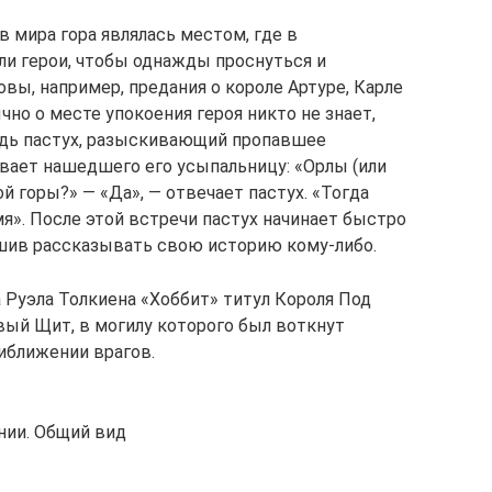
в мира гора являлась местом, где в
ли герои, чтобы однажды проснуться и
овы, например, предания о короле Артуре, Карле
но о месте упокоения героя никто не знает,
удь пастух, разыскивающий пропавшее
ивает нашедшего его усыпальницу: «Орлы (или
 горы?» — «Да», — отвечает пастух. «Тогда
я». После этой встречи пастух начинает быстро
ршив рассказывать свою историю кому-либо.
 Руэла Толкиена «Хоббит» титул Короля Под
вый Щит, в могилу которого был воткнут
иближении врагов.
нии. Общий вид