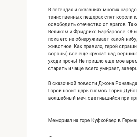
В легендах и сказаниях многих народо
таинственных пещерах спят короли и
освободить отечество от врагов. Так
Великом и Фридрихе Барбароссе. Обыч
пока его не обнаруживает какой-ниб
животное. Как правило, герой спраш
вороны) все еще кружат над вершиной
уходи прочь! Не пришло еще мое врем
стареть и чаще всего умирает, заве
В сказочной повести Джона Рональда
Горой носит царь гномов Торин Дубо
волшебный меч, светившийся при пр
Мемориал на горе Куфхойзер в Герма