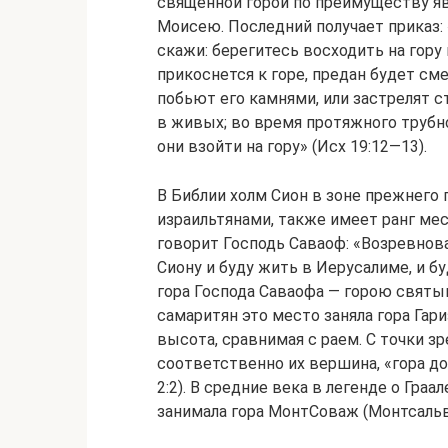
священной горой по преимуществу яв
Моисею. Последний получает приказ: 
скажи: берегитесь восходить на гору 
прикоснется к горе, предан будет смер
побьют его камнями, или застрелят ст
в живых; во время протяжного трубног
они взойти на гору» (Исх 19:12—13).
В Библии холм Сион в зоне прежнего 
израильтянами, также имеет ранг мес
говорит Господь Саваоф: «Возревнов
Сиону и буду жить в Иерусалиме, и б
гора Господа Саваофа — горою святын
самаритян это место заняла гора Гар
высота, сравнимая с раем. С точки з
соответственно их вершина, «гора до
2:2). В средние века в легенде о Гра
занимала гора МонтСоваж (Монтсальв