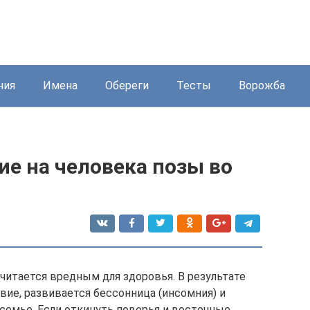
ния
Имена
Обереги
Тесты
Ворожба
е на человека позы во
считается вредным для здоровья. В результате
вие, развивается бессонница (инсомния) и
 семье. Если откинуть поверья и восточные