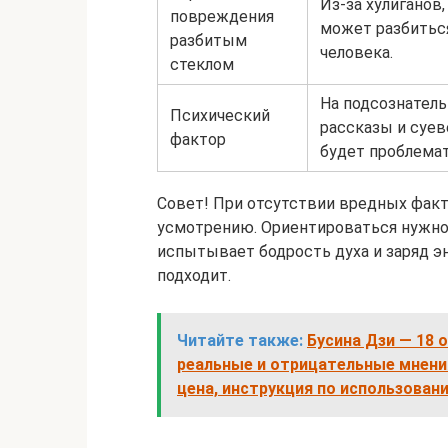
Из-за хулиганов
повреждения
может разбиться
разбитым
человека.
стеклом
На подсознатель
Психический
рассказы и суев
фактор
будет проблема
Совет! При отсутствии вредных фак
усмотрению. Ориентироваться нужно
испытывает бодрость духа и заряд э
подходит.
Читайте также:
Бусина Дзи — 18 о
реальные и отрицательные мнения
цена, инструкция по использован