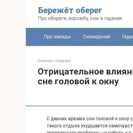
Перейти
Бережёт оберег
к
контенту
Про обереги, ворожбу, сны и гадания
Про звёзды
Сновидения
Гада
Главная
»
Обереги
Отрицательное влияни
сне головой к окну
С давних времен сон головой к окну 
такого отдыха ухудшается самочувст
проявляются проблемы на работе и в