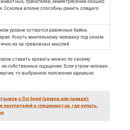
, животных, грабителей, землетрясений окошко
. Осколки вполне способны ранить спящего
ном уровне остаются различные байки,
ерия. Уснуть мнительному человеку под окном
тично из-за тревожных мыслей.
торов ставить кровать можно по своему
 на собственные ощущения. Если утром человек
нергии, то выбранное положение идеально
тзывов о Dzi bead (развод или правда):
 покупателей и специалистов, где купить,
ию