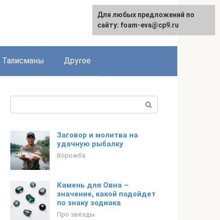
Для любых предложений по
сайту: foam-eva@cp9.ru
Талисманы
Другое
Поиск:
Заговор и молитва на
удачную рыбалку
Ворожба
Камень для Овна –
значение, какой подойдет
по знаку зодиака
Про звёзды