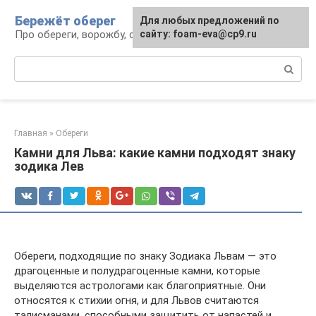
Перейти
Бережёт оберег
Для любых предложений по
к
Про обереги, ворожбу, сны и гадания
сайту: foam-eva@cp9.ru
контенту
Поиск:
Главная
»
Обереги
Камни для Льва: какие камни подходят знаку
зодика Лев
Обереги, подходящие по знаку Зодиака Львам — это
драгоценные и полудрагоценные камни, которые
выделяются астрологами как благоприятные. Они
относятся к стихии огня, и для Львов считаются
талисманами, способными защитить от напастей и