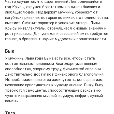
Часто случается, что царственный Лев, родившийся в
год Крысы, окружен богатством, но лишен близких и
любящих людей. Поддержит мужчину, убережет от
пагубных привычек, которые возникают от одиночества,
аметист. Смягчит характер и успокоит янтарь. Львы-
Крысы интеллектуалы, стремящиеся к новым знаниям и
росту карьеры. Для успехов и свершений им потребуется
гранат, а бриллиант научит мудрости и сознательности.
Бык
У мужчины Льва года Быка есть все, чтобы стать
состоятельным человеком. Благодаря умственным
способностям, упорному труду, физической силе они
действительно достигают финансового благополучия.
Их проблемами являются замкнутость, консерватизм,
нежелание прислушаться к чужому мнению. Быку-Льву
требуются самоцветы, способствующие раскрытию
чувств и выражению мыслей: изумруд, нефрит, лунный
камень.
Тигр