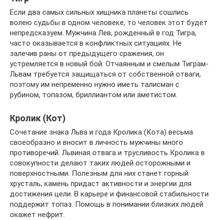
Если два самых сильных хищника планеты сошлись
волею судьбы в одном человеке, то человек этот будет
непредсказуем. Мужчина Лев, рожденный в год Тигра,
часто оказывается в конфликтных ситуациях. Не
залечив раны от предыдущего сражения, он
устремляется в новый бой. Отчаянным и смелым Тиграм-
Львам требуется защищаться от собственной отваги,
поэтому им непременно нужно иметь талисман с
рубином, топазом, бриллиантом или аметистом.
Кролик (Кот)
Сочетание знака Льва и года Кролика (Кота) весьма
своеобразно и вносит в личность мужчины много
противоречий. Львиная отвага и трусливость Кролика в
совокупности делают таких людей осторожными и
поверхностными. Полезным для них станет горный
хрусталь, камень придаст активности и энергии для
достижения цели. В карьере и финансовой стабильности
поддержит топаз. Помощь в понимании близких людей
окажет нефрит.