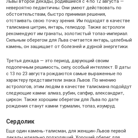
Львы второй декады, родившиеся с 4 по 12 августа —
невероятно педантичны. Они умеют действовать по
обстоятельствам, быстро принимая решения,
отстаивать свою точку зрения. Им подходят в качестве
талисмана цитрин, янтарь, гелиодор. Также астрологи
рекомендуют им гранаты, золотистый топаз-империал.
Сильным оберегом для Льва считается янтарь, целебный
камень, он защищает от болезней и дурной энергетики.
Третья декада — это период, дарующий своим
подопечным решимость, силу, особый интеллект. В даты
с 13 по 23 августа рождаются самые выраженные по
характеру представители знака Львов. По мнению
астрологов, этим людям в качестве талисмана подойдут
следующие камни: алмаз, рубин, сапфир, александрит,
циркон. Также хорошим оберегом для Льва по дате
рождения станут камни турмалин, топаз, изумруд.
Сердолик
Еще один камень-талисман, для женщин-Львов первой
декады идеально подходящий. Хороший оберег для