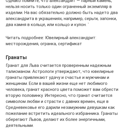
Однако помните, что александрит — парный камень,
нельзя носить только один ограненный экземпляр в
изделии. На вас обязательно должно быть надето два
александрита в украшениях, например, серьги, запонки,
два камня в кольце, или кольцо и кулон. `
Читать подробнее: Ювелирный александрит:
месторождения, огранка, сертификат
Гранаты
Гранат для Льва считается проверенным надежным
талисманом. Астрологи утверждают, что ювелирные
гранаты привлекают удачу и счастье и мужчинам и
женщинам. Если в вашей жизни еще нет любимого
человека, гранат красного цвета поможет вам обрести
вторую половинку. Интересно, что гранат считается
символом любви и страсти с давних времен, еще в
Средневековье его дарили незамужним девушкам как
пожелание встретить идеального избранника. Гранаты
оберегают Львов, делают их более энергичными,
деятельными.