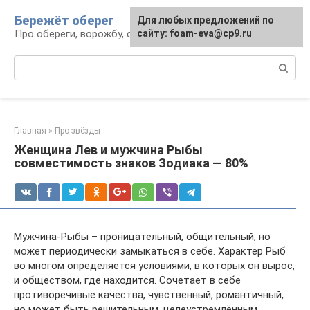
Перейти
Бережёт оберег
Для любых предложений по
к
Про обереги, ворожбу, сны и гадания
сайту: foam-eva@cp9.ru
контенту
Поиск:
Главная
»
Про звёзды
Женщина Лев и мужчина Рыбы
совместимость знаков Зодиака — 80%
Мужчина-Рыбы – проницательный, общительный, но
может периодически замыкаться в себе. Характер Рыб
во многом определяется условиями, в которых он вырос,
и обществом, где находится. Сочетает в себе
противоречивые качества, чувственный, романтичный,
но может быть решительным, целеустремлённым.