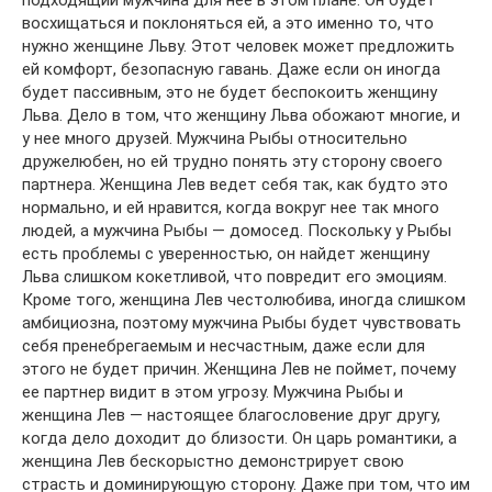
подходящий мужчина для нее в этом плане. Он будет
восхищаться и поклоняться ей, а это именно то, что
нужно женщине Льву. Этот человек может предложить
ей комфорт, безопасную гавань. Даже если он иногда
будет пассивным, это не будет беспокоить женщину
Льва. Дело в том, что женщину Льва обожают многие, и
у нее много друзей. Мужчина Рыбы относительно
дружелюбен, но ей трудно понять эту сторону своего
партнера. Женщина Лев ведет себя так, как будто это
нормально, и ей нравится, когда вокруг нее так много
людей, а мужчина Рыбы — домосед. Поскольку у Рыбы
есть проблемы с уверенностью, он найдет женщину
Льва слишком кокетливой, что повредит его эмоциям.
Кроме того, женщина Лев честолюбива, иногда слишком
амбициозна, поэтому мужчина Рыбы будет чувствовать
себя пренебрегаемым и несчастным, даже если для
этого не будет причин. Женщина Лев не поймет, почему
ее партнер видит в этом угрозу. Мужчина Рыбы и
женщина Лев — настоящее благословение друг другу,
когда дело доходит до близости. Он царь романтики, а
женщина Лев бескорыстно демонстрирует свою
страсть и доминирующую сторону. Даже при том, что им