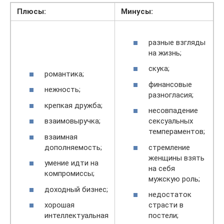
Плюсы:
Минусы:
разные взгляды
на жизнь;
скука;
романтика;
финансовые
нежность;
разногласия;
крепкая дружба;
несовпадение
взаимовыручка;
сексуальных
темпераментов;
взаимная
дополняемость;
стремление
женщины взять
умение идти на
на себя
компромиссы;
мужскую роль;
доходный бизнес;
недостаток
хорошая
страсти в
интеллектуальная
постели;