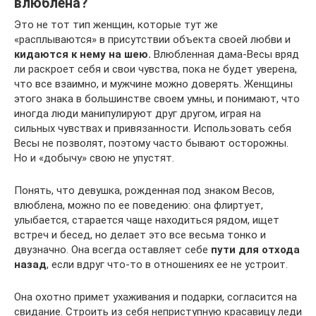
влюблена?
Это не тот тип женщин, которые тут же
«расплываются» в присутствии объекта своей любви и
кидаются к нему на шею.
Влюбленная дама-Весы вряд
ли раскроет себя и свои чувства, пока не будет уверена,
что все взаимно, и мужчине можно доверять. Женщины
этого знака в большинстве своем умны, и понимают, что
иногда люди манипулируют друг другом, играя на
сильных чувствах и привязанности. Использовать себя
Весы не позволят, поэтому часто бывают осторожны.
Но и «добычу» свою не упустят.
Понять, что девушка, рожденная под знаком Весов,
влюблена, можно по ее поведению: она флиртует,
улыбается, старается чаще находиться рядом, ищет
встреч и бесед, но делает это все весьма тонко и
двузначно. Она всегда оставляет себе
пути для отхода
назад
, если вдруг что-то в отношениях ее не устроит.
Она охотно примет ухаживания и подарки, согласится на
свидание. Строить из себя неприступную красавицу леди