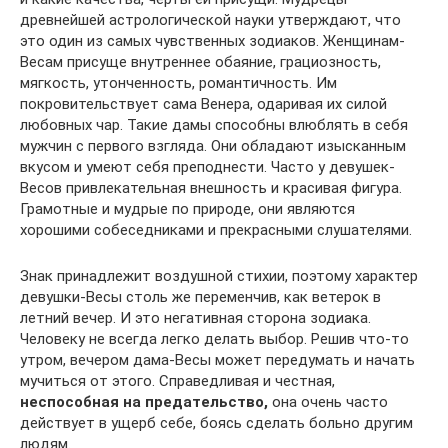
древнейшей астрологической науки утверждают, что
это один из самых чувственных зодиаков. Женщинам-
Весам присуще внутреннее обаяние, грациозность,
мягкость, утонченность, романтичность. Им
покровительствует сама Венера, одаривая их силой
любовных чар. Такие дамы способны влюблять в себя
мужчин с первого взгляда. Они обладают изысканным
вкусом и умеют себя преподнести. Часто у девушек-
Весов привлекательная внешность и красивая фигура.
Грамотные и мудрые по природе, они являются
хорошими собеседниками и прекрасными слушателями.
Знак принадлежит воздушной стихии, поэтому характер
девушки-Весы столь же переменчив, как ветерок в
летний вечер. И это негативная сторона зодиака.
Человеку не всегда легко делать выбор. Решив что-то
утром, вечером дама-Весы может передумать и начать
мучиться от этого. Справедливая и честная,
неспособная на предательство,
она очень часто
действует в ущерб себе, боясь сделать больно другим
людям.