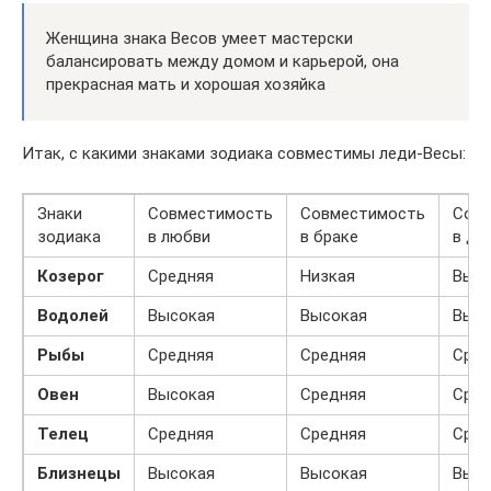
Женщина знака Весов умеет мастерски
балансировать между домом и карьерой, она
прекрасная мать и хорошая хозяйка
Итак, с какими знаками зодиака совместимы леди-Весы:
Знаки
Совместимость
Совместимость
Сов
зодиака
в любви
в браке
в др
Козерог
Средняя
Низкая
Высо
Водолей
Высокая
Высокая
Высо
Рыбы
Средняя
Средняя
Сред
Овен
Высокая
Средняя
Сред
Телец
Средняя
Средняя
Сред
Близнецы
Высокая
Высокая
Высо