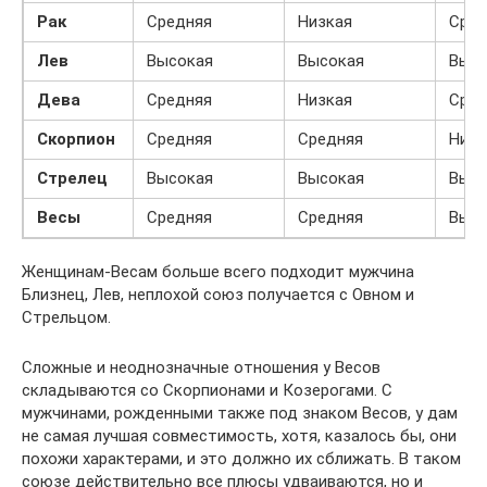
Рак
Средняя
Низкая
Сред
Лев
Высокая
Высокая
Высо
Дева
Средняя
Низкая
Сред
Скорпион
Средняя
Средняя
Низк
Стрелец
Высокая
Высокая
Высо
Весы
Средняя
Средняя
Высо
Женщинам-Весам больше всего подходит мужчина
Близнец, Лев, неплохой союз получается с Овном и
Стрельцом.
Сложные и неоднозначные отношения у Весов
складываются со Скорпионами и Козерогами. С
мужчинами, рожденными также под знаком Весов, у дам
не самая лучшая совместимость, хотя, казалось бы, они
похожи характерами, и это должно их сближать. В таком
союзе действительно все плюсы удваиваются, но и