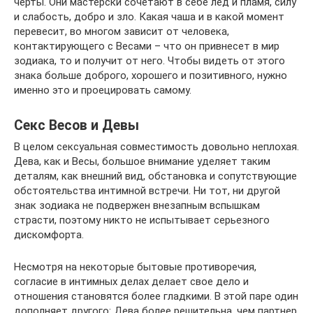
черты. Они мастерски сочетают в себе лед и пламя, силу
и слабость, добро и зло. Какая чаша и в какой момент
перевесит, во многом зависит от человека,
контактирующего с Весами – что он привнесет в мир
зодиака, то и получит от него. Чтобы видеть от этого
знака больше доброго, хорошего и позитивного, нужно
именно это и проецировать самому.
Секс Весов и Девы
В целом сексуальная совместимость довольно неплохая.
Дева, как и Весы, большое внимание уделяет таким
деталям, как внешний вид, обстановка и сопутствующие
обстоятельства интимной встречи. Ни тот, ни другой
знак зодиака не подвержен внезапным вспышкам
страсти, поэтому никто не испытывает серьезного
дискомфорта.
Несмотря на некоторые бытовые противоречия,
согласие в интимных делах делает свое дело и
отношения становятся более гладкими. В этой паре один
дополняет другого: Дева более решительна, чем партнер,