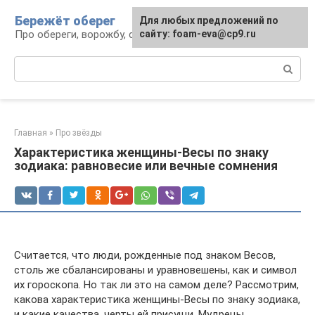
Перейти
Бережёт оберег
Для любых предложений по
к
Про обереги, ворожбу, сны и гадания
сайту: foam-eva@cp9.ru
контенту
Поиск:
Главная
»
Про звёзды
Характеристика женщины-Весы по знаку
зодиака: равновесие или вечные сомнения
Считается, что люди, рожденные под знаком Весов,
столь же сбалансированы и уравновешены, как и символ
их гороскопа. Но так ли это на самом деле? Рассмотрим,
какова характеристика женщины-Весы по знаку зодиака,
и какие качества, черты ей присущи. Мудрецы