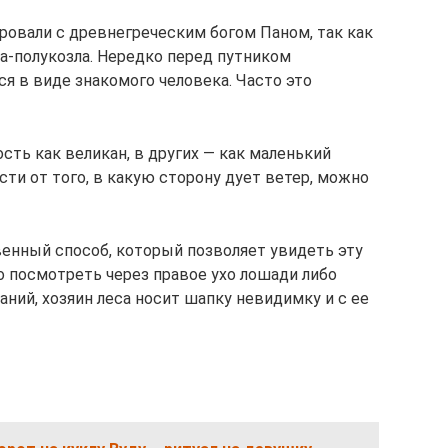
ровали с древнегреческим богом Паном, так как
а-полукозла. Нередко перед путником
я в виде знакомого человека. Часто это
сть как великан, в других — как маленький
сти от того, в какую сторону дует ветер, можно
енный способ, который позволяет увидеть эту
о посмотреть через правое ухо лошади либо
аний, хозяин леса носит шапку невидимку и с ее