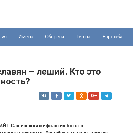
ния
Имена
Обереги
Тесты
Ворожба
славян – леший. Кто это
сность?
 НАЙТ
Славянская мифология богата
твенных существ. Леший — это лишь один из