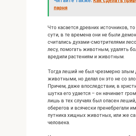
Читайте также:
Как сделать приво
парня
Что касается древних источников, т
сути, в те времена они не были дем
считались духами-смотрителями лесов
лесу, помогать животным, удалять бо
вредили растениям и животным.
Тогда леший не был чрезмерно злым 
животными, но делал он это не со зло
Причем, даже впоследствии, в христи
шутка его удается – он начинает гром
лишь в тех случаях был опасен леший,
оберегов и всячески пренебрегали им
путника хищных животных, или же са
человека.