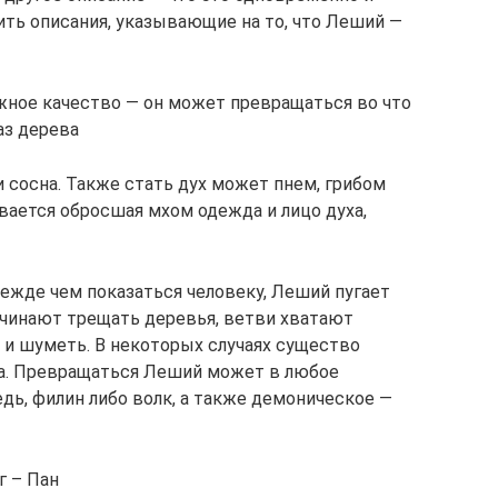
ить описания, указывающие на то, что Леший —
жное качество — он может превращаться во что
аз дерева
и сосна. Также стать дух может пнем, грибом
вается обросшая мхом одежда и лицо духа,
прежде чем показаться человеку, Леший пугает
начинают трещать деревья, ветви хватают
ть и шуметь. В некоторых случаях существо
са. Превращаться Леший может в любое
дь, филин либо волк, а также демоническое —
г – Пан