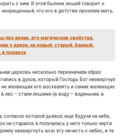
орить с ним. В этой былине леший говорит о
о некрещенный, что его в детстве прокляла мать,
 про веник, его магические свойства,
ник у двери, на новый, старый, банный,
, в подарок
ьная церковь несколько переиначила образ
тились в духов, который Господь Бог низвергнул
, не желающих его восхвалять и самих желающих
и в лес – стали лешими (в воду – водяными, в
, согласно которой дьявол, еще будучи на небе,
н ни старался, а получались у него только черти.
вриилу низвергнуть всю эту нечисть с небес, и те