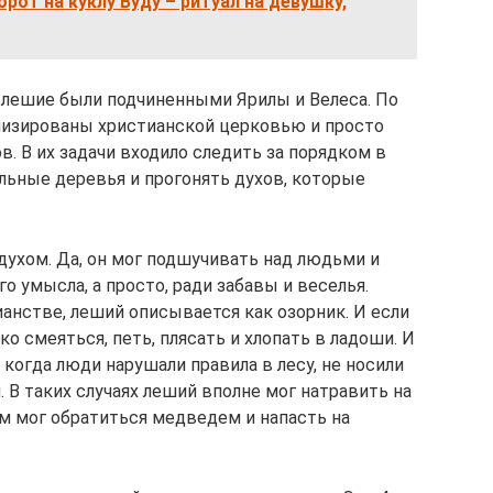
рот на куклу Вуду – ритуал на девушку,
о лешие были подчиненными Ярилы и Велеса. По
онизированы христианской церковью и просто
. В их задачи входило следить за порядком в
льные деревья и прогонять духов, которые
духом. Да, он мог подшучивать над людьми и
го умысла, а просто, ради забавы и веселья.
анстве, леший описывается как озорник. И если
ко смеяться, петь, плясать и хлопать в ладоши. И
 когда люди нарушали правила в лесу, не носили
. В таких случаях леший вполне мог натравить на
м мог обратиться медведем и напасть на