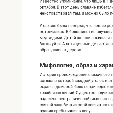
Известно упоминание, что лишь в 1 д
октября. В этот день славяне избегал
неистовствовал там, и можно было поп
У славян было поверье, что лешие ре
встречались. В большинстве случаев
медведями. Детей же они похищали то
богов уйти. А похищенные дети стан
обращались в дерево.
Мифология, образ и хара
История происхождения сказочного г
согласно которой каждый уголок в эт
охранял домовой, болота принадлежали
хозяйничал леший. Существо подчиня
наделено неограниченной властью на
взятой чащобе жил свой хозяин, кот
правил пребывания в лесу.