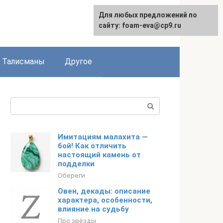
Для любых предложений по
сайту: foam-eva@cp9.ru
Талисманы
Другое
Поиск:
Имитациям малахита —
бой! Как отличить
настоящий камень от
подделки
Обереги
Овен, декады: описание
характера, особенности,
влияние на судьбу
Про звёзды