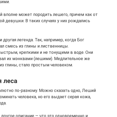
шими.
ий вполне может породить лешего, причем как от
ой девушки. В таких случаях у них рождались
другая легенда. Так, например, когда Бог
ал смесь из глины и лиственницы.
быстрым, крепкими и не тонущими в воде. Они
озвал их мэнквами (лешими). Медлительное же
из глины, стало простым человеком.
я леса
солютно по-разному. Можно сказать одно, Леший
оминать человека, но его выдает серая кожа,
ода.
 другое описание — что это одновременно и