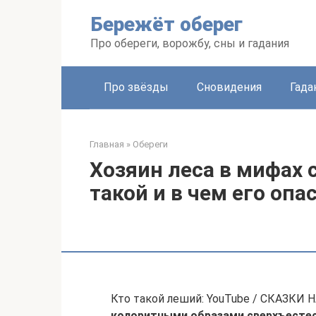
Перейти
Бережёт оберег
к
контенту
Про обереги, ворожбу, сны и гадания
Про звёзды
Сновидения
Гада
Главная
»
Обереги
Хозяин леса в мифах 
такой и в чем его опа
Кто такой леший: YouTube / СКАЗКИ
колоритными образами сверхъестес