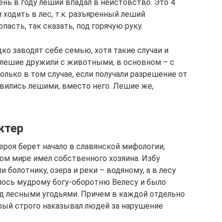
ень в году леший впадал в неистовство. Это 4
и ходить в лес, т.к. разъяренный леший
асть, так сказать, под горячую руку.
дко заводят себе семью, хотя такие случаи и
 лешие дружили с животными, в основном – с
лько в том случае, если получали разрешение от
овились лешими, вместо него. Лешие же,
ктер
ероя берет начало в славянской мифологии,
ом мире имел собственного хозяина. Избу
 болотнику, озера и реки – водяному, а в лесу
лось мудрому богу-оборотню Велесу и было
д лесными угодьями. Причем в каждой отдельно
орый строго наказывал людей за нарушение