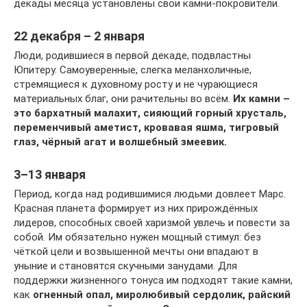
декады месяца установлены свои камни-покровители.
22 декабря – 2 января
Люди, родившиеся в первой декаде, подвластны
Юпитеру. Самоуверенные, слегка меланхоличные,
стремящиеся к духовному росту и не чурающиеся
материальных благ, они рачительны во всём.
Их камни –
это бархатный малахит, сияющий горный хрусталь,
переменчивый аметист, кровавая яшма, тигровый
глаз, чёрный агат и волшебный змеевик.
3–13 января
Период, когда над родившимися людьми довлеет Марс.
Красная планета формирует из них прирождённых
лидеров, способных своей харизмой увлечь и повести за
собой. Им обязательно нужен мощный стимул: без
чёткой цели и возвышенной мечты они впадают в
уныние и становятся скучными занудами. Для
поддержки жизненного тонуса им подходят такие камни,
как
огненный опал, миролюбивый сердолик, райский