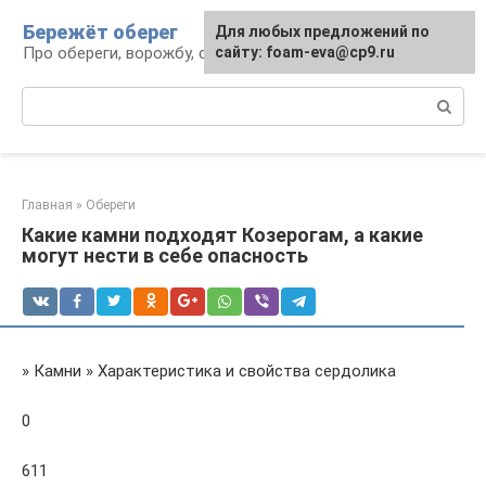
Перейти
Бережёт оберег
Для любых предложений по
к
Про обереги, ворожбу, сны и гадания
сайту: foam-eva@cp9.ru
контенту
Поиск:
Главная
»
Обереги
Какие камни подходят Козерогам, а какие
могут нести в себе опасность
» Камни » Характеристика и свойства сердолика
0
611