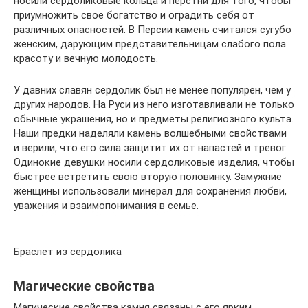
носили сердоликовые кольца и перстни для того, чтобы
приумножить свое богатство и оградить себя от
различных опасностей. В Персии камень считался сугубо
женским, дарующим представительницам слабого пола
красоту и вечную молодость.
У давних славян сердолик был не менее популярен, чем у
других народов. На Руси из него изготавливали не только
обычные украшения, но и предметы религиозного культа.
Наши предки наделяли камень волшебными свойствами
и верили, что его сила защитит их от напастей и тревог.
Одинокие девушки носили сердоликовые изделия, чтобы
быстрее встретить свою вторую половинку. Замужние
женщины использовали минерал для сохранения любви,
уважения и взаимопонимания в семье.
Браслет из сердолика
Магические свойства
Магические свойства камня связаны с его ярким