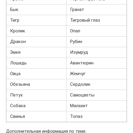
Бык
Гранат
Тигр
Тигровый глаз
Кролик
Опал
Дракон
Рубин
Змея
Изумруд
Лошадь
Авантюрин
Овца
Жемчуг
Обезьяна
Сердолик
Петух
Самоцветы
Собака
Малахит
Свинья
Топаз
Дополнительная информация по теме: