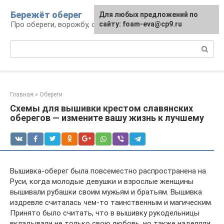
Перейти
Бережёт оберег
Для любых предложений по
к
Про обереги, ворожбу, сны и гадания
сайту: foam-eva@cp9.ru
контенту
Поиск:
Главная
»
Обереги
Схемы для вышивки крестом славянских
оберегов — измените вашу жизнь к лучшему
Вышивка-оберег была повсеместно распространена на
Руси, когда молодые девушки и взрослые женщины
вышивали рубашки своим мужьям и братьям. Вышивка
издревле считалась чем-то таинственным и магическим.
Принято было считать, что в вышивку рукодельницы
вкладывали не только свою любовь, но также наделяли