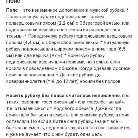
Пояс
Пояс
– это неизменное дополнение к мужской рубахе. *
Повседневную рубаху подпоясывали тонким
полвершковым поясом (
2,2 см
) с Обереговой вязью, или
подпоясывали вервью, сплетённой из разноцветной
тесьмы. * Праздничную рубаху подпоясывали вершковым
поясом (
4,4 см
) с Обереговой символикой. * Ритуальную
рубаху подпоясывали широким поясом в полвтора (
6,5
см
) или два вершка (9 см). * Воинскую рубаху
подпоясывали различными поясами, но только если
носили в повседневном обиходе. Когда одевали доспехи,
пояс не использовали. * Детские рубахи до
совершеннолетия (т.е. до 12 лет) носили без поясов.
Носить рубаху без пояса считалось неприлично
, про
таких говорили: «распоясанный» или «расхлёстанный»,
т.е. отказавшийся от Родового оберега. Даже когда
воины шли биться на смерть, они снимали рубахи, а пояс
оставляли. Но если в битве снял рубаху, значит всё —
бьётся на смерть, подсознательно на это настраивается,
и уже не думает что с ним будет, одна цель –