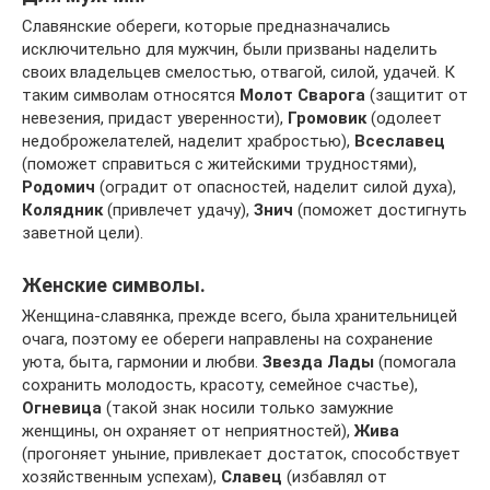
Славянские обереги, которые предназначались
исключительно для мужчин, были призваны наделить
своих владельцев смелостью, отвагой, силой, удачей. К
таким символам относятся
Молот Сварога
(защитит от
невезения, придаст уверенности),
Громовик
(одолеет
недоброжелателей, наделит храбростью),
Всеславец
(поможет справиться с житейскими трудностями),
Родомич
(оградит от опасностей, наделит силой духа),
Колядник
(привлечет удачу),
Знич
(поможет достигнуть
заветной цели).
Женские символы.
Женщина-славянка, прежде всего, была хранительницей
очага, поэтому ее обереги направлены на сохранение
уюта, быта, гармонии и любви.
Звезда Лады
(помогала
сохранить молодость, красоту, семейное счастье),
Огневица
(такой знак носили только замужние
женщины, он охраняет от неприятностей),
Жива
(прогоняет уныние, привлекает достаток, способствует
хозяйственным успехам),
Славец
(избавлял от