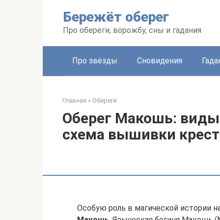
Перейти
Бережёт оберег
к
контенту
Про обереги, ворожбу, сны и гадания
Про звёзды
Сновидения
Гада
Главная
»
Обереги
Оберег Макошь: виды
схема вышивки крес
Особую роль в магической истории н
Макошь
. Языческая богиня Макошь 