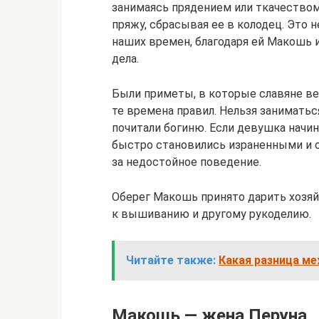
занимаясь прядением или ткачеством
пряжу, сбрасывая ее в колодец. Это 
наших времен, благодаря ей Макошь 
дела.
Были приметы, в которые славяне ве
те времена правил. Нельзя заниматьс
почитали богиню. Если девушка начина
быстро становились израненными и о
за недостойное поведение.
Оберег Макошь принято дарить хоз
к вышиванию и другому рукоделию.
Читайте также:
Какая разница м
Макошь — жена Перуна