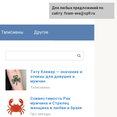
Для любых предложений по
сайту: foam-eva@cp9.ru
Талисманы
Другое
Поиск:
Тату Клевер — значение и
эскизы для девушек и
мужчин
Талисманы
Совместимость Рак
мужчина и Стрелец
женщина в любви и браке
Про звёзды