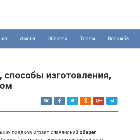
ния
Имена
Обереги
Тесты
Ворожба
, способы изготовления,
том
аших предков играет славянский
оберег
(Мокошь) считалась покровительницей всех