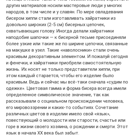
других материалов носили мастеровые люди у многих
народов, в том числе и у славян. По мере овладевания
бисером хиппи стали изготавливать хайратники из
довольно широких (2-5 см) бисерных цепочек,
охватывающих голову. Иногда делали хайратники
наподобие шапочки — к бисерной тесьме присоединяли
более узкие или такие же по ширине цепочки, связанные
на макушке в узел. Такие «наволосники» стали очень
красивым декоративным элементом. И пожалуй сегодня
и фенечки, и хайратники приобрели самостоятельную
жизнь. Их носят не только представители хиппи, при
этом каждый старается, чтобы его изделие было
красивым. Ведь и сейчас мы всё-таки сначала «судим по
одежке». Цветовая гамма и форма бисера всегда имели
определенное символическое значение, так как
рассказывали о социальном происхождении человека,
его мировоззрении и каких-то событиях. Сочетание
различных цветов в изделии имело свой «язык»,
повествующий о молодости или старости, счастье или
горе в жизни своего хозяина, о рождении и смерти. Этот
язык в начала XX века был забыт.