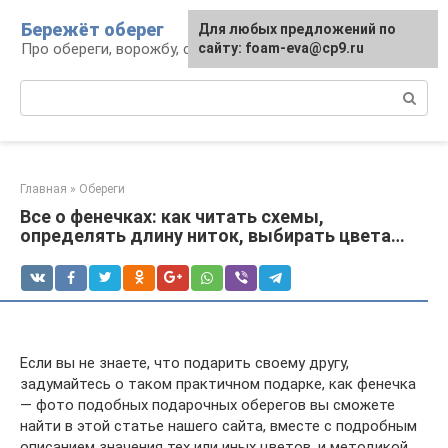
Перейти
Бережёт оберег
Для любых предложений по
к
Про обереги, ворожбу, сны и гадания
сайту: foam-eva@cp9.ru
контенту
Поиск:
Главная
»
Обереги
Все о фенечках: как читать схемы,
определять длину ниток, выбирать цвета…
Если вы не знаете, что подарить своему другу,
задумайтесь о таком практичном подарке, как фенечка
— фото подобных подарочных оберегов вы сможете
найти в этой статье нашего сайта, вместе с подробным
описанием значения тех или иных цветов, и методикой