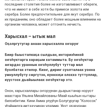
последние столетия более не изготавливают обереги,
что не имеют в себе хотя бы примеси золота или
серебра. Более предпочтительнее для якут серебро. По
их преданиям, оно обладает более мощным влиянием на
организм человека, может отгонять нечисть.
Харысхал – ытык мал
Оҕолргутугар анаан харысхалла оҥоруҥ
Биир быыстапкаҕа сылдьан, интэриэһинэй
оҥоһуктарга хараҕым хатаммыта. Бу оҥоһуктар
аҥардас ураннык оҥоһуллубут туттар мал
буолбатах этилэр. Киэҥ, дириҥ суолталаах уонна
умнуллубуту сөргүтэн, күннээҕи олоххо туттуллар,
күүстээх дьайыылаах оҥоһуктар этэ.
Онон, харысхаллары оҥоруунан дьарыктанар норуот
маастара Ульяна Михайлованы-Маай кыыһын кытары
билсибитим. Кини Амма улууһун Болугуругар “Колосок”
уһуйааҥҥа иитээччинэн үлэлиир. Урут оҕуруонан