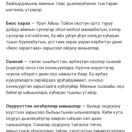
бааһырдаҕына, маннык таас дьөлөҕөһүнэн тыктаран
ыатахха, үтүөрэр.
Биэс харах
— Үрүҥ Айыы Тойон оҕотун орто туруу
дойду айанын суолугар оһол-моһол манаабатын, кэлэр
суолугар кэтээбэтин, бу ийэ ууһун уһун олоҕун куһаҕан
тыын буулаабатын, уоттаах харах уоран көрбөтүн диэн
«биэс харахтаах» харысхал ойууну анньаллар.
Сыахай
— таҥас сыыһыттан, өрбөхтөн оҕолор сыахай
(куукула) оҥостон оонньууллара. Нуучча норуотугар
«кукла-оберег» диэн оҕо ымыыта баар. Бу өрбөх
куукулаларга сирэйдэрэ уруһуйдаммат, оччоҕо
оонньууртан харысхалга кубулуйар. Маннык сыахайы оҕо
биһигэр ыйыыллара, куһаҕан тыыны үтэйэр.
Оҕуруоттан оҥоһуллар ымыылар
— былыр оҕуруону
күүстээх харысхал быһыытынан ылыналлара. Киһи кута
оҕуруо дьөлөҕөһүгэр киирэн саһыан сөп диэн
саныыллара. Сахалар оҕуруону таҥаска тигэн,
харыстыыр оһуордары тиһэн, суолтатын дириҥэтэллэрэ.