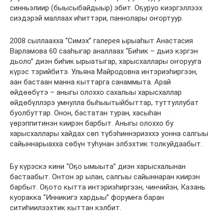
синньэлиир (быысыбайдыыр) эбит. Оҕуруо киэргэллээх
сиэдэрэй маллаах иһиттэри, паннолары оҥортуур.
2008 сыллаахха “Симэх” галерея ырыаһыт Анастасия
Варламова 60 сааһыгар аналлаах “Биһик – дьиэ кэргэн
дьоло” диэн биһик ырыатыгар, харысхаллары оҥорууга
күрэс тэрийбитэ. Ульяна Майродовна интэриэһиргээн,
аан бастаан манна кыттарга санаммыта. Арай
өйдөөбүтэ – аныгы олоххо сахалыы харысхаллар
өйдөбүллэрэ умнулла быһыытыйбыттар, туттуллубат
буолбуттар. Онон, бастатан туран, хасыһан
үөрэппитинэн киирэн барбыт. Аныгы олоххо бу
харысхаллары хайдах сөп түбэһиннэриэххэ уонна салгыы
сайыннарыахха сөбүн туһунан элбэхтик толкуйдаабыт.
Бу күрэскэ кини “Оҕо ымыыта” диэн харысхалынан
бастаабыт. Онтон эр ылан, салгыы сайыннаран киирэн
барбыт. Оҕото кытта интэриэһиргээн, чинчийэн, Казань
куоракка “Инникигэ хардыы” форумҥа баран
ситиһиилээхтик кыттан кэлбит.