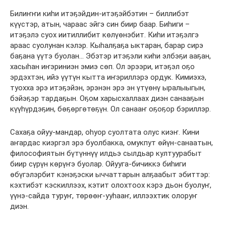
Билиҥҥи киһи итэҕэйдин-итэҕэйбэтин – биллибэт
күүстэр, атын, чараас эйгэ син биир баар. Биһиги –
итэҕэлэ суох иитиллибит көлүөнэбит. Киһи итэҕэлгэ
араас суолунан кэлэр. Кыһалҕаҕа ыктаран, барар сирэ
баҕана үүтэ буолан… Эбэтэр итэҕэли киһи элбэҕи ааҕан,
хасыһан иҥэриниэн эмиэ сөп. Ол эрээри, итэҕэл оҕо
эрдэхтэн, ийэ үүтүн кытта иҥэриллэрэ ордук. Кимиэхэ,
туохха эрэ итэҕэйэн, эрэнэн эрэ эн үтүөнү ыралыыгын,
бэйэҕэр тардаҕын. Оҕом харысхаллаах диэн санааҕын
күүһүрдэҕин, бөҕөргөтөҕүн. Ол санааҥ оҕоҕор бэриллэр.
Сахаҕа ойуу-мандар, оһуор суолтата олус киэҥ. Кини
аҥардас киэргэл эрэ буолбакка, омукпут өйүн-санаатын,
философиятын бүтүннүү илдьэ сылдьар култуурабыт
биир сүрүн көрүҥэ буолар. Ойууга-бичиккэ биһиги
өбүгэлэрбит кэнэҕэски ыччаттарын алҕаабыт эбиттэр:
кэхтибэт кэскиллээх, кэтит олохтоох кэрэ дьон буолуҥ,
үүнэ-сайда туруҥ, төрөөҥ-ууһааҥ, иллээхтик олоруҥ
диэн.