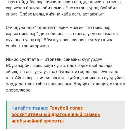
төрүт өйдөбүллэр киириэхтэрин наада, ол иһигэр ымыы,
харысхал бэлиэлэрбит эмиэ. Бастатан туран, бэйэбит
киэнэ. Элбэх ыалы, киһини хаба сатыахтаахпыт.
Оччоҕуна оҕо “төрөппүттэрим миигин таптыыллар,
харыстыыллар” диэн билинэ, тапталга, үтүө сыһыаҥҥа
сууланан улаатар. Өбүгэ үгэһин, сиэрин-туомун кыра
сааһыттан иҥэринэр.
Иккис суолтата — итэҕэли, санааны күүһүрдүү.
Өбүгэлэрбит айылҕаҕа чугас, олохторо-дьаһахтара
айылҕаттан тутулуктаах буолан, итэҕэллэрэ күүстээх
этэ. Айыыларга, иччилэргэ итэҕэйэн, кинилэргэ сүгүрүйэн,
көрдөһөн-ааттаһан санааларын бөҕөргөтөллөрө, этэҥҥэ
олороллоро.
Читайте также:
Голубой топаз –
восхитительный драгоценный камень
необычайной красоты