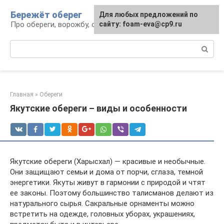
Перейти
Бережёт оберег
Для любых предложений по
к
Про обереги, ворожбу, сны и гадания
сайту: foam-eva@cp9.ru
контенту
Поиск:
Главная
»
Обереги
Якутские обереги – виды и особенности
Якутские обереги (Харысхал) — красивые и необычные.
Они защищают семьи и дома от порчи, сглаза, темной
энергетики. Якуты живут в гармонии с природой и чтят
ее законы. Поэтому большинство талисманов делают из
натурального сырья. Сакральные орнаменты можно
встретить на одежде, головных уборах, украшениях,