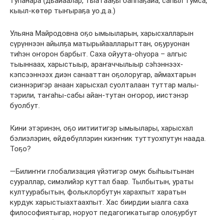
туһанара (дьайаалар, тыатааҕы баппаҕайа, саһыл тумса,
кыыл-көтөр тыҥыраҕа уо.д.а.)
Ульяна Майродовна оҕо ымыыларын, харысхалларын
сүрүннээн айылҕа матырыйаалларыттан, оҕуруонан
тиһэн оҥорон барбыт. Саха ойуута-оhуора – алгыс
тыыннаах, харыстыыр, араҥаччылыыр сэhэннээх-
кэпсээннээх диэн санааттан оҕолоругар, аймахтарын
сиэннэригэр анаан харысхал суолталаан туттар малы-
тэрили, таҥаhы-сабы айан-тутан оҥорор, иистэнэр
буолбут.
Кини этэринэн, оҕо иитиитигэр ымыылары, харысхал
бэлиэлэрин, өйдөбүллэрин киэҥник туттуохпутун наада.
Тоҕо?
—Билиҥҥи глобализация үйэтигэр омук быһыытынан
суураллар, симэлийэр куттал баар. Тылбытын, ураты
култуурабытын, фольклорбутун харахпыт харатын
курдук харыстыахтаахпыт. Хас биирдии ыалга саха
философиятыгар, норуот педагогикатыгар олоҕурбут