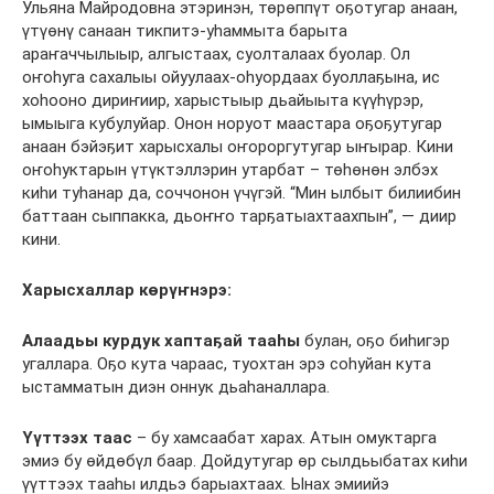
Ульяна Майродовна этэринэн, төрөппүт оҕотугар анаан,
үтүөнү санаан тикпитэ-уһаммыта барыта
араҥаччылыыр, алгыстаах, суолталаах буолар. Ол
оҥоһуга сахалыы ойуулаах-оһуордаах буоллаҕына, ис
хоһооно дириҥиир, харыстыыр дьайыыта күүһүрэр,
ымыыга кубулуйар. Онон норуот маастара оҕоҕутугар
анаан бэйэҕит харысхалы оҥороргутугар ыҥырар. Кини
оҥоһуктарын үтүктэллэрин утарбат – төһөнөн элбэх
киһи туһанар да, соччонон үчүгэй. “Мин ылбыт билиибин
баттаан сыппакка, дьоҥҥо тарҕатыахтаахпын”, — диир
кини.
Харысхаллар көрүҥнэрэ:
Алаадьы курдук хаптаҕай тааһы
булан, оҕо биһигэр
угаллара. Оҕо кута чараас, туохтан эрэ соһуйан кута
ыстамматын диэн оннук дьаһаналлара.
Үүттээх таас
– бу хамсаабат харах. Атын омуктарга
эмиэ бу өйдөбүл баар. Дойдутугар өр сылдьыбатах киһи
үүттээх тааһы илдьэ барыахтаах. Ынах эмиийэ