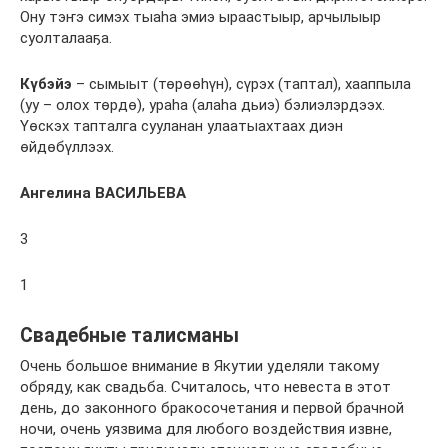
Ону тэҥэ симэх тыаһа эмиэ ыраастыыр, арчылыыр
суолталааҕа.
Күбэйэ
– сымыыт (төрөөһүн), сүрэх (таптал), хааппыла
(уу – олох төрдө), ураһа (алаһа дьиэ) бэлиэлэрдээх.
Үөскэх тапталга сууланан улаатыахтаах диэн
өйдөбүллээх.
Ангелина ВАСИЛЬЕВА
3
1
Свадебные талисманы
Очень большое внимание в Якутии уделяли такому
обряду, как свадьба. Считалось, что невеста в этот
день, до законного бракосочетания и первой брачной
ночи, очень уязвима для любого воздействия извне,