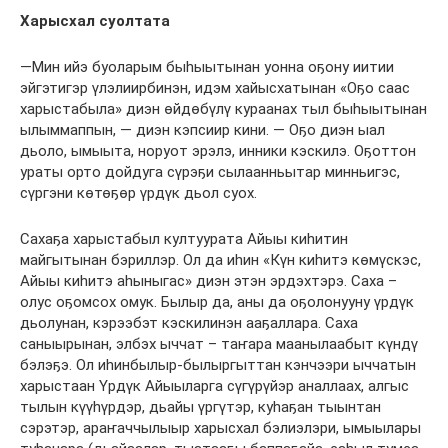
Харысхал суолтата
—Мин ийэ буоларым быһыытынан уонна оҕону иитии
эйгэтигэр үлэлиирбинэн, идэм хайысхатынан «Оҕо саас
харыстабыла» диэн өйдөбүлү кураанах тыл быһыытынан
ылыммаппын, — диэн кэпсиир кини. — Оҕо диэн ыал
дьоло, ымыыта, норуот эрэлэ, инники кэскилэ. Оҕоттон
ураты орто дойдуга сүрэҕи сылаанньытар минньигэс,
сүргэни көтөҕөр үрдүк дьол суох.
Сахаҕа харыстабыл култуурата Айыы киһитин
майгытынан бэриллэр. Ол да иһин «Күн киһитэ көмүскэс,
Айыы киһитэ аһыныгас» диэн этэн эрдэхтэрэ. Саха –
олус оҕомсох омук. Былыр да, аны да оҕолонууну үрдүк
дьолунан, кэрээбэт кэскилинэн ааҕаллара. Саха
саныырынан, элбэх ыччат – таҥара маанылаабыт күндү
бэлэҕэ. Ол иһинбылыр-былыргыттан кэнчээри ыччатын
харыстаан Үрдүк Айыыларга сүгүрүйэр аналлаах, алгыс
тылын күүһүрдэр, дьайы үргүтэр, куһаҕан тыынтан
сэрэтэр, араҥаччылыыр харысхал бэлиэлэри, ымыылары