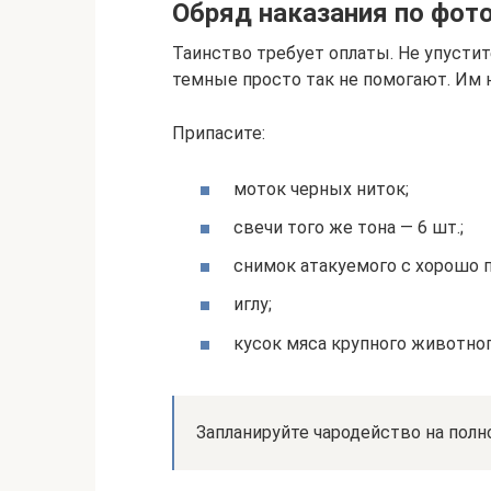
Обряд наказания по фот
Таинство требует оплаты. Не упусти
темные просто так не помогают. Им н
Припасите:
моток черных ниток;
свечи того же тона — 6 шт.;
снимок атакуемого с хорошо
иглу;
кусок мяса крупного животног
Запланируйте чародейство на полн