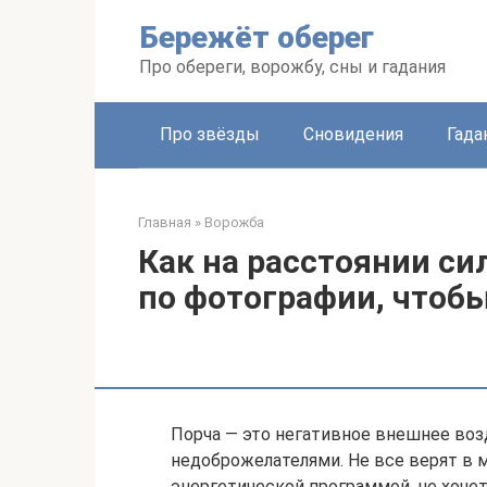
Перейти
Бережёт оберег
к
контенту
Про обереги, ворожбу, сны и гадания
Про звёзды
Сновидения
Гада
Главная
»
Ворожба
Как на расстоянии си
по фотографии, чтоб
Порча — это негативное внешнее воз
недоброжелателями. Не все верят в 
энергетической программой, не хочет