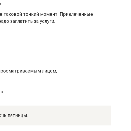
о
те таковой тонкий момент. Привлеченные
адо заплатить за услуги.
 просматриваемым лицом;
о.
очь пятницы.