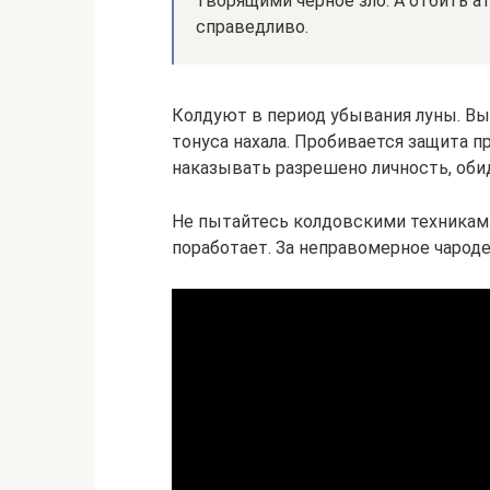
творящими черное зло. А отбить а
справедливо.
Колдуют в период убывания луны. Вы
тонуса нахала. Пробивается защита 
наказывать разрешено личность, оби
Не пытайтесь колдовскими техниками
поработает. За неправомерное чародей