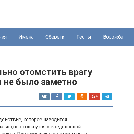
ния
Имена
Обереги
Тесты
Ворожба
льно отомстить врагу
ы не было заметно
действие, которое наводится
магию,но столкнутся с вредоносной
 никто. Поэтому даже скептики часто