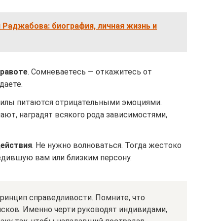
 Раджабова: биография, личная жизнь и
правоте
. Сомневаетесь — откажитесь от
даете.
силы питаются отрицательными эмоциями.
ают, наградят всякого рода зависимостями,
действия
. Не нужно волноваться. Тогда жестоко
дившую вам или близким персону.
ринцип справедливости. Помните, что
исков. Именно черти руководят индивидами,