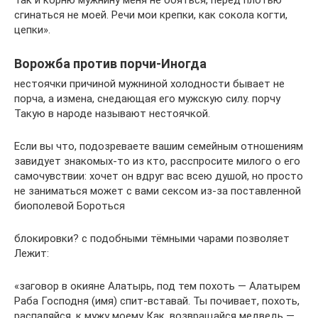
сгинаться не моей. Речи мои крепки, как сокола когти,
цепки».
Ворожба против порчи-Иногда
нестоячки причиной мужниной холодности бывает не
порча, а измена, снедающая его мужскую силу. порчу
Такую в народе называют нестоячкой.
Если вы что, подозреваете вашим семейным отношениям
завидует знакомых-то из кто, расспросите милого о его
самочувствии: хочет он вдруг вас всею душой, но просто
не заниматься может с вами сексом из-за поставленной
биополевой Бороться
блокировки? с подобными тёмными чарами позволяет
Лежит:
«заговор в окияне Алатырь, под тем похоть — Алатырем
Раба Господня (имя) спит-вставай. Ты почивает, похоть,
распаляйся, к мужу моему Как. возвращайся медведь —