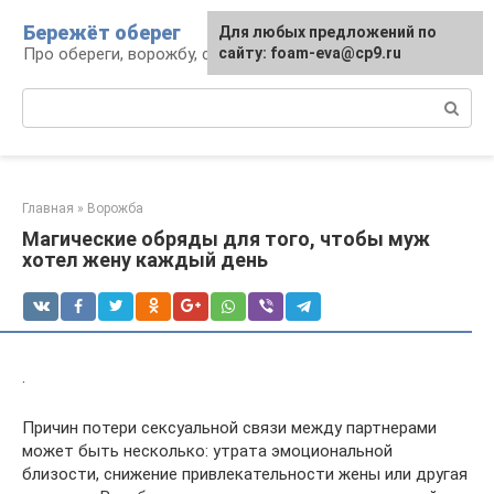
Перейти
Бережёт оберег
Для любых предложений по
к
Про обереги, ворожбу, сны и гадания
сайту: foam-eva@cp9.ru
контенту
Поиск:
Главная
»
Ворожба
Магические обряды для того, чтобы муж
хотел жену каждый день
.
Причин потери сексуальной связи между партнерами
может быть несколько: утрата эмоциональной
близости, снижение привлекательности жены или другая