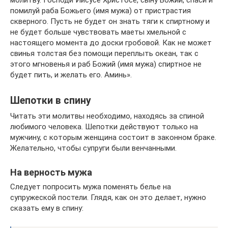
молитву. Господи Иисусе Христосе, сыну Божий, спаси и
помилуй раба Божьего (имя мужа) от пристрастия
скверного. Пусть не будет он знать тяги к спиртному и
не будет больше чувствовать маеты хмельной с
настоящего момента до доски гробовой. Как не может
свинья толстая без помощи переплыть океан, так с
этого мгновенья и раб Божий (имя мужа) спиртное не
будет пить, и желать его. Аминь».
Шепотки в спину
Читать эти молитвы необходимо, находясь за спиной
любимого человека. Шепотки действуют только на
мужчину, с которым женщина состоит в законном браке.
Желательно, чтобы супруги были венчанными.
На верность мужа
Следует попросить мужа поменять белье на
супружеской постели. Глядя, как он это делает, нужно
сказать ему в спину: