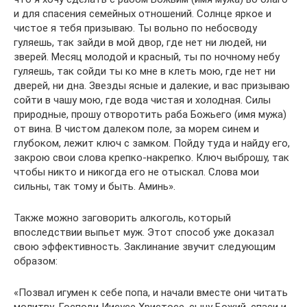
и для спасения семейных отношений. Солнце яркое и
чистое я тебя призываю. Ты вольно по небосводу
гуляешь, так зайди в мой двор, где нет ни людей, ни
зверей. Месяц молодой и красный, ты по ночному небу
гуляешь, так сойди ты ко мне в клеть мою, где нет ни
дверей, ни дна. Звезды ясные и далекие, и вас призываю
сойти в чашу мою, где вода чистая и холодная. Силы
природные, прошу отворотить раба Божьего (имя мужа)
от вина. В чистом далеком поле, за морем синем и
глубоком, лежит ключ с замком. Пойду туда и найду его,
закрою свои слова крепко-накрепко. Ключ выброшу, так
чтобы никто и никогда его не отыскал. Слова мои
сильны, так тому и быть. Аминь».
Также можно заговорить алкоголь, который
впоследствии выпьет муж. Этот способ уже доказал
свою эффективность. Заклинание звучит следующим
образом:
«Позвал игумен к себе попа, и начали вместе они читать