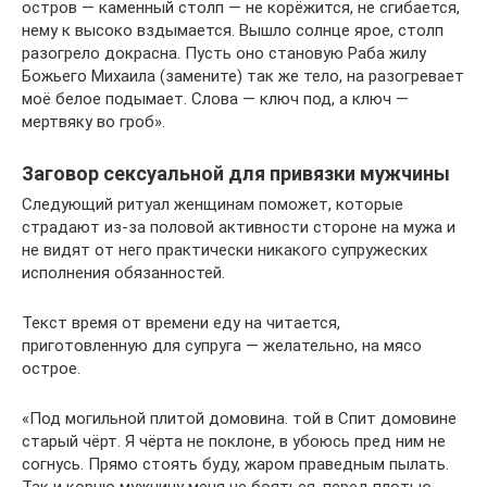
остров — каменный столп — не корёжится, не сгибается,
нему к высоко вздымается. Вышло солнце ярое, столп
разогрело докрасна. Пусть оно становую Раба жилу
Божьего Михаила (замените) так же тело, на разогревает
моё белое подымает. Слова — ключ под, а ключ —
мертвяку во гроб».
Заговор сексуальной для привязки мужчины
Следующий ритуал женщинам поможет, которые
страдают из-за половой активности стороне на мужа и
не видят от него практически никакого супружеских
исполнения обязанностей.
Текст время от времени еду на читается,
приготовленную для супруга — желательно, на мясо
острое.
«Под могильной плитой домовина. той в Спит домовине
старый чёрт. Я чёрта не поклоне, в убоюсь пред ним не
согнусь. Прямо стоять буду, жаром праведным пылать.
Так и корню мужнину меня не бояться, перед плотью