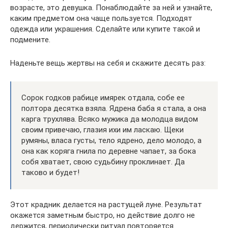
возрасте, это девушка. Понаблюдайте за ней и узнайте,
каким предметом она чаще пользуется. Подходят
одежда или украшения. Сделайте или купите такой и
подмените.
Наденьте вещь жертвы на себя и скажите десять раз:
Сорок годков рабице имярек отдала, собе ее
полтора десятка взяла. Ядрена баба я стала, а она
карга трухлява. Всяко мужика да молодца видом
своим привечаю, глазия ихи им ласкаю. Щеки
румяны, власа густы, тело ядрено, дело молодо, а
она как коряга гнила по деревне чапает, за бока
собя хватает, свою судьбину проклинает. Да
таково и будет!
Этот крадник делается на растущей луне. Результат
окажется заметным быстро, но действие долго не
держится, периодически ритуал повторяется.