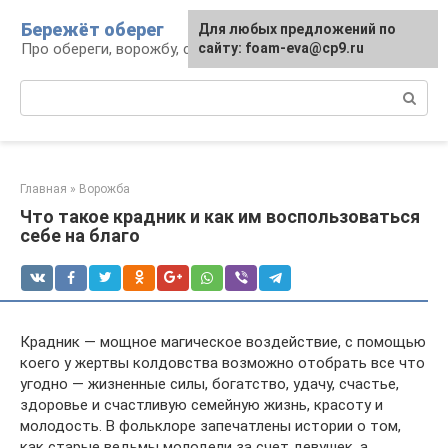
Перейти
Бережёт оберег
Для любых предложений по
к
Про обереги, ворожбу, сны и гадания
сайту: foam-eva@cp9.ru
контенту
Поиск:
Главная
»
Ворожба
Что такое крадник и как им воспользоваться
себе на благо
Крадник — мощное магическое воздействие, с помощью
коего у жертвы колдовства возможно отобрать все что
угодно — жизненные силы, богатство, удачу, счастье,
здоровье и счастливую семейную жизнь, красоту и
молодость. В фольклоре запечатлены истории о том,
как старые ведьмы молодели за счет девушек, а