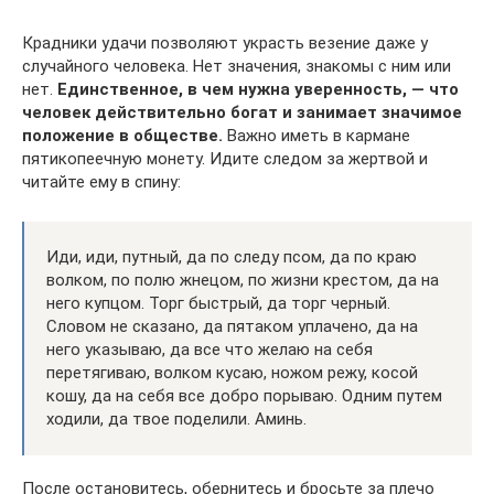
Крадники удачи позволяют украсть везение даже у
случайного человека. Нет значения, знакомы с ним или
нет.
Единственное, в чем нужна уверенность, — что
человек действительно богат и занимает значимое
положение в обществе.
Важно иметь в кармане
пятикопеечную монету. Идите следом за жертвой и
читайте ему в спину:
Иди, иди, путный, да по следу псом, да по краю
волком, по полю жнецом, по жизни крестом, да на
него купцом. Торг быстрый, да торг черный.
Словом не сказано, да пятаком уплачено, да на
него указываю, да все что желаю на себя
перетягиваю, волком кусаю, ножом режу, косой
кошу, да на себя все добро порываю. Одним путем
ходили, да твое поделили. Аминь.
После остановитесь, обернитесь и бросьте за плечо