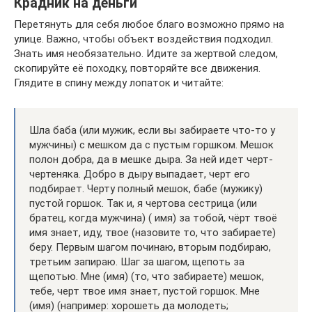
Крадник на деньги
Перетянуть для себя любое благо возможно прямо на
улице. Важно, чтобы объект воздействия подходил.
Знать имя необязательно. Идите за жертвой следом,
скопируйте её походку, повторяйте все движения.
Глядите в спину между лопаток и читайте:
Шла баба (или мужик, если вы забираете что-то у
мужчины) с мешком да с пустым горшком. Мешок
полон добра, да в мешке дыра. За ней идет черт-
чертеняка. Добро в дыру выпадает, черт его
подбирает. Черту полный мешок, бабе (мужику)
пустой горшок. Так и, я чертова сестрица (или
братец, когда мужчина) ( имя) за тобой, чёрт твоё
имя знает, иду, твое (назовите то, что забираете)
беру. Первым шагом починаю, вторым подбираю,
третьим запираю. Шаг за шагом, щепоть за
щепотью. Мне (имя) (то, что забираете) мешок,
тебе, черт твое имя знает, пустой горшок. Мне
(имя) (например: хорошеть да молодеть;