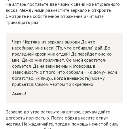
На алтарь поставьте две черных свечи из натурального
воска. Между ними разместите зеркало и откройте.
Смотрите на собственное отражение и читайте
тринадцать раз:
Черт-Чертяка, из зеркала выходи Да что
насобирал, мне неси! (То, что отбирали) дай. До
последней крохи мне отдай! Да перейдет оно ко
мне, Да ко мне прилипнет, Со мной срастется-
сольется, Да на веки вечны к (говорим, в
зависимости от того, что собрали – «к дому», если
богатство, «к лицу», когда внешность) моему
прибьется. Самом Чертом то скреплено!
Аминь!
Зеркало до утра оставьте на алтаре, свечам дайте
догореть полностью. После обряда несите откуп
чертям. Не жадничайте, тогда и помощь нечистой силы