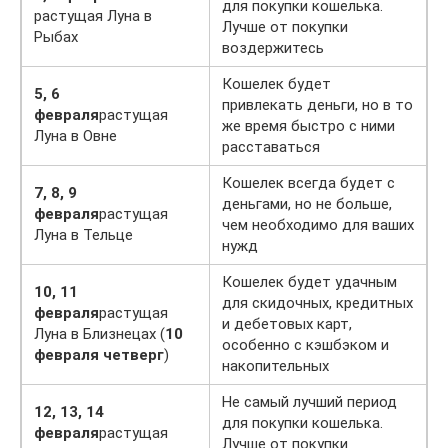
для покупки кошелька.
растущая Луна в
Лучше от покупки
Рыбах
воздержитесь
Кошелек будет
5, 6
привлекать деньги, но в то
февраля
растущая
же время быстро с ними
Луна в Овне
расставаться
Кошелек всегда будет с
7, 8, 9
деньгами, но не больше,
февраля
растущая
чем необходимо для ваших
Луна в Тельце
нужд
Кошелек будет удачным
10, 11
для скидочных, кредитных
февраля
растущая
и дебетовых карт,
Луна в Близнецах (
10
особенно с кэшбэком и
февраля четверг
)
накопительных
Не самый лучший период
12, 13, 14
для покупки кошелька.
февраля
растущая
Лучше от покупки