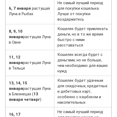
Не самый лучший период
6, 7 января
растущая
для покупки кошелька.
Луна в Рыбах
Лучше от покупки
воздержитесь
Кошелек будет привлекать
8, 9, 10
деньги, но в то же время
января
растущая Луна
быстро с ними
в Овне
расставаться
Кошелек всегда будет с
11, 12
деньгами, но не больше,
января
растущая Луна
чем необходимо для ваших
в Тельце
нужд
Кошелек будет удачным
13, 14, 15
для скидочных, кредитных
января
растущая Луна
и дебетовых карт,
в Близнецах (
13
особенно с кэшбэком и
января четверг
)
накопительных
Не самый лучший период
16, 17