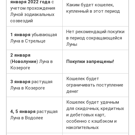
января 2022 года
с
Каким будет кошелек,
учетом прохождения
купленный в этот период
Луной зодиакальных
созвездий
Нет рекомендаций покупки
1 января
убывающая
в период сокращающейся
Луна в Стрельце
Луны
2 января
(
Новолуние
) Луна в
Покупки запрещены!
Козероге
Кошелек будет
3 января
растущая
ограничивать поступление
Луна в Козероге
денег
Кошелек будет удачным
для скидочных, кредитных
4, 5 января
растущая
и дебетовых карт,
Луна в Водолее
особенно с кэшбэком и
накопительных