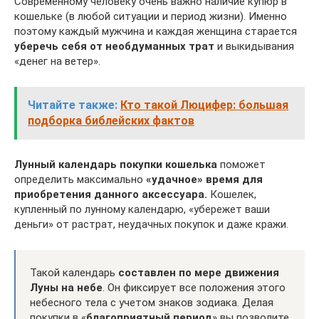
Современному человеку очень важно наличие купюр в
кошельке (в любой ситуации и период жизни). Именно
поэтому каждый мужчина и каждая женщина старается
уберечь себя от необдуманных трат
и выкидывания
«денег на ветер».
Читайте также:
Кто такой Люцифер: большая
подборка библейских фактов
Лунный календарь покупки кошелька
поможет
определить максимально
«удачное» время для
приобретения данного аксессуара.
Кошелек,
купленный по лунному календарю, «убережет ваши
деньги» от растрат, неудачных покупок и даже кражи.
Такой календарь
составлен по мере движения
Луны на небе
. Он фиксирует все положения этого
небесного тела с учетом знаков зодиака. Делая
покупки в «
благоприятный период
» вы позволите