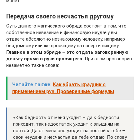
монет.
Передача своего несчастья другому
Суть данного магического обряда состоит в том, что
собственное невезение и финансовую неудачу вы
отдаете абсолютно незнакомому человеку, например
бездомному или же просящему на паперти нищему.
Главное в этом обряде – это отдать заговоренную
деньгу прямо в руки просящего.
При этом проговорив
незаметно такие слова:
Читайте также:
Как убрать крадник с
применением рун. Проверенные формулы
«Как бедность от меня уходит – да к бедности
приходит, так недостаток уходит к злыдням на
постой. Да от меня оно уходит на постой к тебе –
свои неудачи и несчастья да тебе отдаю. По слову