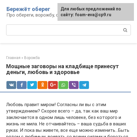
Перейти
Бережёт оберег
Для любых предложений по
к
Про обереги, ворожбу, сны и гадания
сайту: foam-eva@cp9.ru
контенту
Поиск:
Главная
»
Ворожба
Мощные заговоры на кладбище принесут
деньги, любовь и здоровье
Любовь правит миром! Согласны ли вы с этим
утверждением? Скорее всего – да, так как ваш мир
заключается в одном лишь человеке, без которого и
жизнь не мила. Не отчаивайтесь – ваша судьба в ваших
руках. И пока вы живете, все еще можно изменить…Быть
рядом с любимым, воевать со всеми силами и бороться