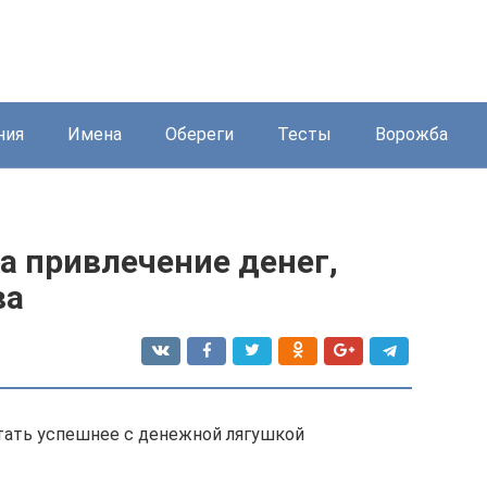
ния
Имена
Обереги
Тесты
Ворожба
а привлечение денег,
ва
тать успешнее с денежной лягушкой