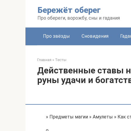
Перейти
Бережёт оберег
к
контенту
Про обереги, ворожбу, сны и гадания
Про звёзды
Сновидения
Гада
Главная
»
Тесты
Действенные ставы н
руны удачи и богатст
» Предметы магии » Амулеты » Как с