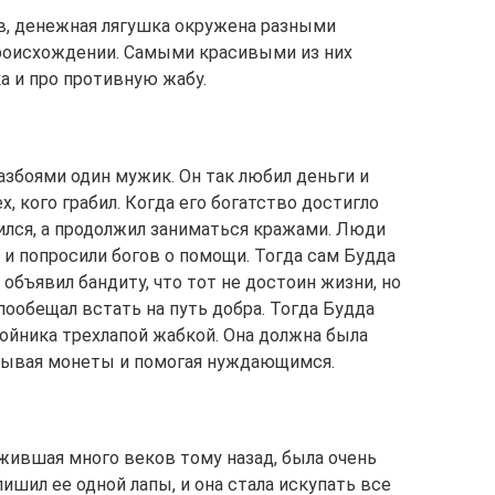
в, денежная лягушка окружена разными
роисхождении. Самыми красивыми из них
а и про противную жабу.
збоями один мужик. Он так любил деньги и
х, кого грабил. Когда его богатство достигло
ился, а продолжил заниматься кражами. Люди
 и попросили богов о помощи. Тогда сам Будда
объявил бандиту, что тот не достоин жизни, но
пообещал встать на путь добра. Тогда Будда
бойника трехлапой жабкой. Она должна была
евывая монеты и помогая нуждающимся.
 жившая много веков тому назад, была очень
ишил ее одной лапы, и она стала искупать все