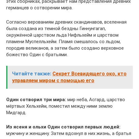
этих сборниках, раскрывает нам представления древних
германцев о сотворении мира.
Согласно верованиям древних скандинавов, вселенная
была создана из темной бездны Гиннунгагап,
окружённой царством льда Нифльхейм и царством
пламени Муспелльхейм. Пламя смешалось со льдом,
породив великанов, а затем было создано верховное
божество Один с братьями.
Читайте также:
Секрет Всевидящего око, кто
управляем миром с помощью его
Один сотворил три мира:
мир неба, Асгард, царство
мёртвых Хельхейм, поместил между ними землю
Мидгард.
Из ясеня и ольхи Один сотворил первых людей:
мужчину и женщину. Затем вдохнул в них жизнь, а братья