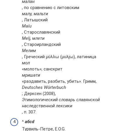
малан
, по сравнению с литовским
малу, мальти
, Латышский
Maíu
, Старославянский
Melj, млети
, Староирландский
Мелим
, Греческий μύλλω (μυλjω), латиница
мол
«молоть»; санскрит
мришати
«раздавить, разбить, убить». Гримм,
Deutsches Wörterbuch
; Дерксен (2008),
Этимологический словарь славянской
наследственной лексики
, п. 307.
^
а
б
c
d
Турвиль-Петре, E.O.G.