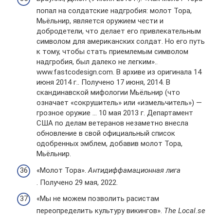
попал на солдатские надгробия: молот Тора,
Мьёльнир, является оружием чести и
добродетели, что делает его привлекательным
символом для американских солдат. Но его путь
к тому, чтобы стать приемлемым символом
надгробия, был далеко не легким»..
www.fastcodesign.com. В архиве из оригинала 14
июня 2014 г.. Получено 17 июня, 2014. В
скандинавской мифологии Мьёльнир (что
означает «сокрушитель» или «измельчитель») —
грозное оружие … 10 мая 2013 г. Департамент
США по делам ветеранов незаметно внесла
обновление в свой официальный список
одобренных эмблем, добавив молот Тора,
Мьёльнир.
«Молот Тора».
Антидиффамационная лига
. Получено 29 мая, 2022.
«Мы не можем позволить расистам
переопределить культуру викингов».
The Local.se