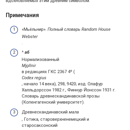
вдохновляемых этим древним символом.
Примечания
«Мьёльнир».
Полный словарь Random House
Webster
.
^
а
б
Нормализованный
Mjǫllnir
в редакциях ГКС 2367 4º (
Codex regius
, начало 14 века), 298, 9420; изд. Олафур
Халльдорссон 1982 г., Финнур Йонссон 1931 г.
Словарь древнескандинавской прозы
(Копенгагенский университет).
Древнескандинавский
мала
, Готика, староверхненемецкий и
старосаксонский