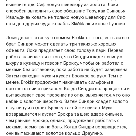
вылепите для Сиф новую шевелюру из золота. Локи
способен выполнить свое обещание Тору, как Сыновья
Ивальди выковать не только новую шевелюру для Сиф,
но и два других чуда: корабль Skíðblanir и копье Гунгнир.
Локи делает ставку с гномом. Brokkr от того, есть ли его
брат Синдри может сделать три таких же хороших
объекта. Локи предлагает свою голову в пари. Первая
работа начинается с того, что Синдри кладет свиную
шкуру в кузницу и говорит Брокку, чтобы он работал с
мехами без остановки, пока работа не будет завершена.
Затем приходит муха и кусает Броккра за руку. Тем не
менее, Brokkr продолжает накачивать сильфоны в
соответствии с приказом. Когда Синдри возвращается и
вытаскивает свое творение из огня, выясняется, что оно
кабан с золотой шерстью. Затем Синдри кладет золото
в кузницу и отдает Брокку такой же приказ. Муха
возвращается и кусает Брокра за шею вдвое сильнее,
чем раньше. Броккр, однако, продолжает работать с
мехами, несмотря на боль. Когда Синдри возвращается,
они вытаскивают золотое кольцо Драупнир.