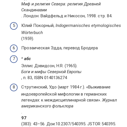
Миф и религия Севера: религия Древней
Скандинавии
. Лондон: Вайдфельд и Никосон, 1998. стр. 84.
Юлий Покорный,
Indogermanisches etymologisches
Wörterbuch
(1959).
Прозаическая Эдда, перевод Бродера
^
а
б
c
Эллис Дэвидсон, H.R. (1965).
Боги и мифы Северной Европы
, п. 83, ISBN 0140136274
Струтинский, Удо (март 1984 г.). «Выживание
индоевропейской мифологии в германских
легендах: к междисциплинарной связи».
Журнал
американского фольклора
.
97
(383): 43–56. Дои:10.2307/540395. JSTOR 540395.