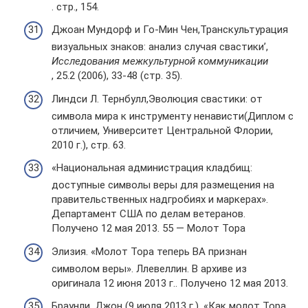
. стр., 154.
Джоан Мундорф и Го-Мин Чен,Транскультурация
визуальных знаков: анализ случая свастики’,
Исследования межкультурной коммуникации
, 25.2 (2006), 33-48 (стр. 35).
Линдси Л. Тернбулл,Эволюция свастики: от
символа мира к инструменту ненависти(Диплом с
отличием, Университет Центральной Флории,
2010 г.), стр. 63.
«Национальная администрация кладбищ:
доступные символы веры для размещения на
правительственных надгробиях и маркерах».
Департамент США по делам ветеранов.
Получено 12 мая 2013. 55 — Молот Тора
Элизия. «Молот Тора теперь ВА признан
символом веры». Ллевеллин. В архиве из
оригинала 12 июня 2013 г.. Получено 12 мая 2013.
Браунли, Джон (9 июля 2013 г.). «Как молот Тора