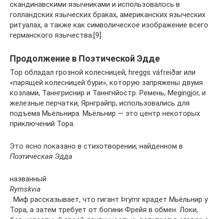
скандинавскими язычниками и использовалось в
голландских языческих браках, американских языческих
ритуалах, а также как символическое изображение всего
германского язычества.[9]
Продолжение в Поэтической Эдде
Тор обладал грозной колесницей, hreggs váfreiðar или
«парящей колесницей бури», которую запряжены двумя
козлами, Таннгриснир и Таннгнйостр. Ремень, Megingjör, и
железные перчатки, Ярнграйпр, использовались для
подъема Мьёльнира. Мьёльнир — это центр некоторых
приключений Тора.
Это ясно показано в стихотворении, найденном в
Поэтическая Эдда
названный
Rymskvia
. Миф рассказывает, что гигант Þrymr крадет Мьёльнир у
Тора, а затем требует от богини Фрейя в обмен. Локи,