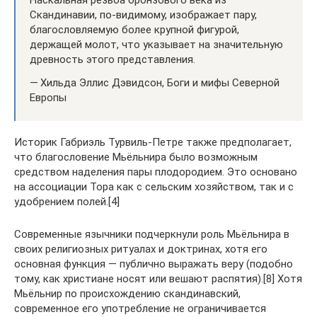
Наскальная резьба бронзового века из
Скандинавии, по-видимому, изображает пару,
благословляемую более крупной фигурой,
держащей молот, что указывает на значительную
древность этого представления.
— Хильда Эллис Дэвидсон, Боги и мифы Северной
Европы
Историк Габриэль Турвиль-Петре также предполагает,
что благословение Мьёльнира было возможным
средством наделения пары плодородием. Это основано
на ассоциации Тора как с сельским хозяйством, так и с
удобрением полей.[4]
Современные язычники подчеркнули роль Мьёльнира в
своих религиозных ритуалах и доктринах, хотя его
основная функция — публично выражать веру (подобно
тому, как христиане носят или вешают распятия).[8] Хотя
Мьёльнир по происхождению скандинавский,
современное его употребление не ограничивается