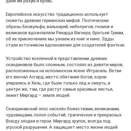
дали им разум и кровь.
Европейское искусство традиционно использует
сюжеты древних германских мифов. Поэтические
образы Беовульфа, валькирий, нибелунгов, гномов и
великанов вдохновляли Рихарда Вагнера, братьев Гримм,
об их приключениях мы узнаем из книг и кино. Эдды
стали источником вдохновения для создателей фэнтези.
Устройство вселенной в представлении древних
скандинавов было сложным, состояло из девяти миров,
расположенных на исполинском ясене Игграсиль. Ветви
его венчал Асгард, место обитания богов, корни
упирались в Хель, где были только лёд и смерть, в
центре же, там, где растут самые красивые листья,
лежит Миргард – земля людей.
Скандинавский эпос населён божествами, великанами,
чудовищами, полон событий, трагических и прекрасных.
Всюду злодеи и герои. Миргард хрупок, всегда под
угрозой разрушения. А защищает место жизни людей