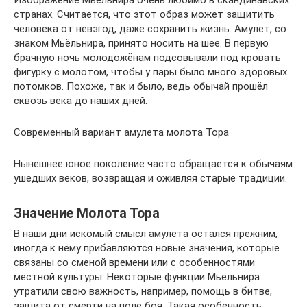
Изображение Мьёльнира очень любимо в скандинавских
странах. Считается, что этот образ может защитить
человека от невзгод, даже сохранить жизнь. Амулет, со
знаком Мьёльнира, принято носить на шее. В первую
брачную ночь молодожёнам подсовывали под кровать
фигурку с молотом, чтобы у пары было много здоровых
потомков. Похоже, так и было, ведь обычай прошёл
сквозь века до наших дней.
Современный вариант амулета молота Тора
Нынешнее юное поколение часто обращается к обычаям
ушедших веков, возвращая и оживляя старые традиции.
Значение Молота Тора
В наши дни искомый смысл амулета остался прежним,
иногда к нему прибавляются новые значения, которые
связаны со сменой времени или с особенностями
местной культуры. Некоторые функции Мьельнира
утратили свою важность, например, помощь в битве,
защита от смерти на поле боя. Такая особенность