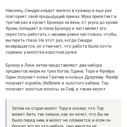
Наконец, Синдри кладет железо в кузницу и еще раз
повторяет свой предыдущий приказ. Муха прилетает в
третий раз и кусает Броккра за веки, от укуса до крови.
Кровь попадает в глаза Броккру и заставляет его
перестать работать с мехами ровно настолько, чтобы
вытереть глаза. На этот раз, когда Синдри
возвращается, он отмечает, что работа была почти
сорвана: у молотка короткая ручка.
Броккр и Локи затем представляют два набора
предметов жюри из трех богов, Одина, Тора и Фрейра.
Один получает копье Гунгнир и кольцо Драупнир. Фрейр
получает корабль Skíðblanir и золотого кабана. Тор
получает золотые волосы за Сиф, а также молот:
Затем он отдал молот Тору и сказал, что Тор
может бить так сильно, как он хочет, что бы ни
было перед ним, и молот не сломается; и если он
бросит его во что-нибудь, оно никогда не