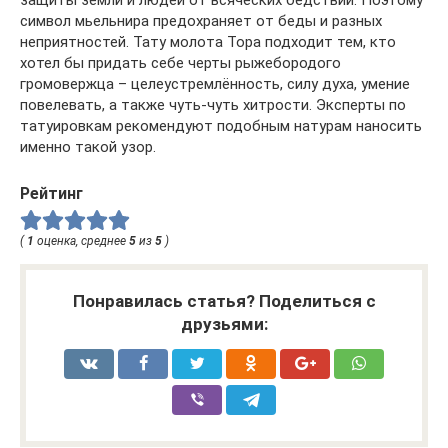
защиты земли и людей от всяческих бедствий. Поэтому
символ мьельнира предохраняет от беды и разных
неприятностей. Тату молота Тора подходит тем, кто
хотел бы придать себе черты рыжебородого
громовержца – целеустремлённость, силу духа, умение
повелевать, а также чуть-чуть хитрости. Эксперты по
татуировкам рекомендуют подобным натурам наносить
именно такой узор.
Рейтинг
(
1
оценка, среднее
5
из
5
)
Понравилась статья? Поделиться с
друзьями: