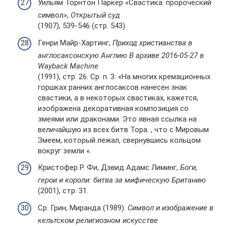
Уильям Торнтон Паркер «Свастика: пророческий
символ»,
Открытый суд
(1907), 539-546 (стр. 543).
Генри Майр-Хартинг,
Приход христианства в
англосаксонскую Англию В архиве 2016-05-27 в
Wayback Machine
(1991), стр. 26. Ср. п. 3: «На многих кремационных
горшках ранних англосаксов нанесен знак
свастики, а в некоторых свастиках, кажется,
изображена декоративная композиция со
змеями или драконами. Это явная ссылка на
величайшую из всех битв Тора. , что с Мировым
Змеем, который лежал, свернувшись кольцом
вокруг земли «.
Кристофер Р. Фи, Дэвид Адамс Лиминг,
Боги,
герои и короли: битва за мифическую Британию
(2001), стр. 31.
Ср. Грин, Миранда (1989).
Символ и изображение в
кельтском религиозном искусстве