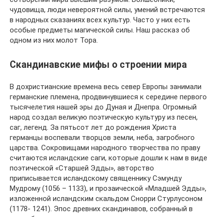
чудовища, люди невероятной силы, умений встречаются
в народных сказаниях всех культур. Часто у них есть
особые предметы магической силы. Наш рассказ об
одном из них молот Тора.
Скандинавские мифы о строении мира
В дохристианские времена весь север Европы занимали
германские племена, продвинувшиеся к середине первого
тысячелетия нашей эры до Дуная и Днепра. Огромный
народ создал великую поэтическую культуру из песен,
саг, легенд. За пятьсот лет до рождения Христа
германцы воспевали творцов земли, неба, загробного
царства. Сокровищами народного творчества по праву
считаются исландские саги, которые дошли к нам в виде
поэтической «Старшей Эдды», авторство
приписывается исландскому священнику Сэмунду
Мудрому (1056 – 1133), и прозаической «Младшей Эдды»,
изложенной исландским скальдом Снорри Стурлусоном
(1178- 1241). Эпос древних скандинавов, собранный в