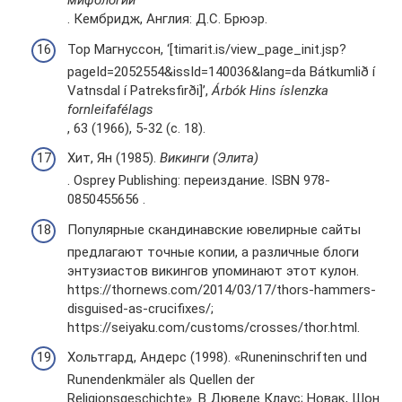
мифологии
. Кембридж, Англия: Д.С. Брюэр.
Тор Магнуссон, ‘[timarit.is/view_page_init.jsp?
pageId=2052554&issId=140036&lang=da Bátkumlið í
Vatnsdal í Patreksfirði]’,
Árbók Hins íslenzka
fornleifafélags
, 63 (1966), 5-32 (с. 18).
Хит, Ян (1985).
Викинги (Элита)
. Osprey Publishing: переиздание. ISBN 978-
0850455656 .
Популярные скандинавские ювелирные сайты
предлагают точные копии, а различные блоги
энтузиастов викингов упоминают этот кулон.
https://thornews.com/2014/03/17/thors-hammers-
disguised-as-crucifixes/;
https://seiyaku.com/customs/crosses/thor.html.
Хольтгард, Андерс (1998). «Runeninschriften und
Runendenkmäler als Quellen der
Religionsgeschichte». В Дювеле Клаус; Новак, Шон