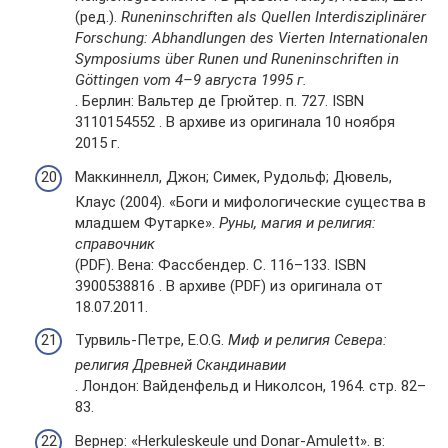
(ред.).
Runeninschriften als Quellen Interdisziplinärer
Forschung: Abhandlungen des Vierten Internationalen
Symposiums über Runen und Runeninschriften in
Göttingen vom 4–9 августа 1995 г.
. Берлин: Вальтер де Грюйтер. п. 727. ISBN
3110154552 . В архиве из оригинала 10 ноября
2015 г.
Маккиннелл, Джон; Симек, Рудольф; Дювель,
Клаус (2004). «Боги и мифологические существа в
младшем Футарке».
Руны, магия и религия:
справочник
(PDF). Вена: Фассбендер. С. 116–133. ISBN
3900538816 . В архиве (PDF) из оригинала от
18.07.2011.
Турвиль-Петре, E.O.G.
Миф и религия Севера:
религия Древней Скандинавии
. Лондон: Вайденфельд и Николсон, 1964. стр. 82–
83.
Вернер: «Herkuleskeule und Donar-Amulett». в: