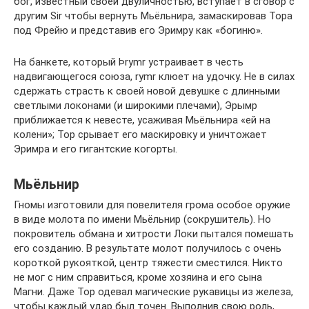
бог, известный своей двуличностью, вступает в сговор с
другим Sir чтобы вернуть Мьёльнира, замаскировав Тора
под Фрейю и представив его Эримру как «богиню».
На банкете, который Þrymr устраивает в честь
надвигающегося союза, rymr клюет на удочку. Не в силах
сдержать страсть к своей новой девушке с длинными
светлыми локонами (и широкими плечами), Эрымр
приближается к невесте, усаживая Мьёльнира «ей на
колени»; Тор срывает его маскировку и уничтожает
Эримра и его гигантские когорты.
Мьёльнир
Гномы изготовили для повелителя грома особое оружие
в виде молота по имени Мьёльнир (сокрушитель). Но
покровитель обмана и хитрости Локи пытался помешать
его созданию. В результате молот получилось с очень
короткой рукояткой, центр тяжести сместился. Никто
не мог с ним справиться, кроме хозяина и его сына
Магни. Даже Тор одевал магические рукавицы из железа,
чтобы каждый удар был точен. Выполнив свою роль,