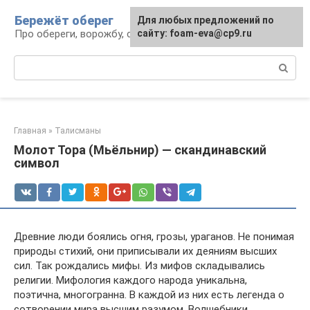
Перейти
Бережёт оберег
Для любых предложений по
к
Про обереги, ворожбу, сны и гадания
сайту: foam-eva@cp9.ru
контенту
Поиск:
Главная
»
Талисманы
Молот Тора (Мьёльнир) — скандинавский
символ
Древние люди боялись огня, грозы, ураганов. Не понимая
природы стихий, они приписывали их деяниям высших
сил. Так рождались мифы. Из мифов складывались
религии. Мифология каждого народа уникальна,
поэтична, многогранна. В каждой из них есть легенда о
сотворении мира высшим разумом. Волшебники,