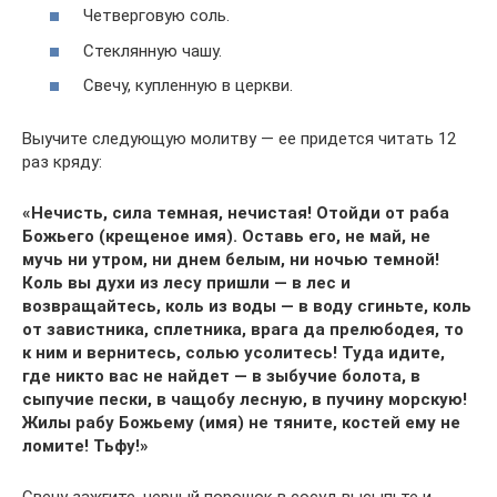
Четверговую соль.
Стеклянную чашу.
Свечу, купленную в церкви.
Выучите следующую молитву — ее придется читать 12
раз кряду:
«Нечисть, сила темная, нечистая! Отойди от раба
Божьего (крещеное имя). Оставь его, не май, не
мучь ни утром, ни днем белым, ни ночью темной!
Коль вы духи из лесу пришли — в лес и
возвращайтесь, коль из воды — в воду сгиньте, коль
от завистника, сплетника, врага да прелюбодея, то
к ним и вернитесь, солью усолитесь! Туда идите,
где никто вас не найдет — в зыбучие болота, в
сыпучие пески, в чащобу лесную, в пучину морскую!
Жилы рабу Божьему (имя) не тяните, костей ему не
ломите! Тьфу!»