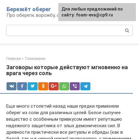
Перейти
Бережёт оберег
Для любых предложений по
к
Про обереги, ворожбу, сны и гадания
сайту: foam-eva@cp9.ru
контенту
Поиск:
Главная
»
Талисманы
Заговоры которые действуют мгновенно на
врага через соль
Еще много столетий назад наши предки применяли
оберег из соли для различных целей. Белое сыпучее
вещество с особенным привкусом имеет репутацию
надежного защитника от злых демонических сил. В
древности практически все ритуалы и обряды (как в
белой, так и в черной магии) проводились с применением