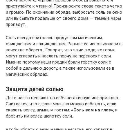
Свечу зажгите, черный порошок в сосуд высыпьте и
приступайте к чтению! Произносите слова текста четко
и громко. По окончании обряда, выбросьте соль за окно
или высыпьте подальше от своего дома — темные чары
пропадут.
Соль всегда считалась продуктом магическим,
очищающим и защищающим. Раньше ее использовали в
качестве оберега . Говорят, что злые люди, которые
могут сглазить и наслать порчу, не переносят соли.
Именно поэтому наши предки брали горстку соли с
собой в дальнюю дорогу, а также использовали ее в
магических обрядах.
Защита детей солью
Дети часто цепляют на себя негативную информацию.
Считается, что сглаза малыша можно избежать, если
сказать вслед шумным гостям:
«Соль вам на глаз»
, и
бросить им вслед шепотку соли.
Чтобы убрать с ауры малыша негатив, его купают в