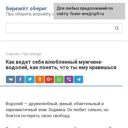
Перейти
Бережёт оберег
Для любых предложений по
к
Про обереги, ворожбу, сны и гадания
сайту: foam-eva@cp9.ru
контенту
Поиск:
Главная
»
Про звёзды
Как ведет себя влюбленный мужчина-
водолей, как понять, что ты ему нравишься
Водолей — дружелюбный, умный, обаятельный и
харизматичный знак Зодиака. Он любит сильно, но
боится потерять свою свободу.