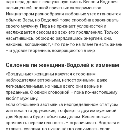
партнера, делает сексуальную жизнь Весов и Водолея
насыщенной, полной приятных экспериментов.
Инициатором разнообразия любовных утех становится
обычно Весы, но Водолей тоже способна взволновать
своего мужчину. Пара не признает условностей и
наслаждается сексом во всех его проявлениях. Только
насытившись, обоюдно зарядившись энергией, они,
наконец, вспоминают, что где-то на планете есть жизнь
– и удовлетворенные, возвращаются в мир.
Склонна ли женщина-Водолей к изменам
«Воздушные» женщины кажутся сторонним
наблюдателям ветреными, непостоянными, даже
легкомысленными, но чаще всего они верные и
преданные. С одной оговоркой – пока по-настоящему
любят мужчину.
Если отношения застыли «в неопределённом статусе»
или пока что дружеские, то флирт с другим мужчиной
для Водолея будет обычным делом. Весам нельзя
проявлять нерешительность – ограничивать Водолея и
ставить условия, но нужно чётко озвучивать свою