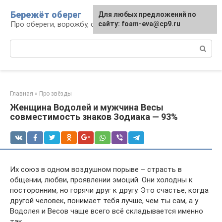
Перейти
Бережёт оберег
Для любых предложений по
к
Про обереги, ворожбу, сны и гадания
сайту: foam-eva@cp9.ru
контенту
Поиск:
Главная
»
Про звёзды
Женщина Водолей и мужчина Весы
совместимость знаков Зодиака — 93%
Их союз в одном воздушном порыве – страсть в
общении, любви, проявлении эмоций. Они холодны к
посторонним, но горячи друг к другу. Это счастье, когда
другой человек, понимает тебя лучше, чем ты сам, а у
Водолея и Весов чаще всего всё складывается именно
так.