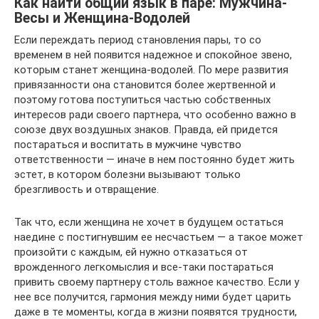
Как найти общий язык в паре: Mужчинa-
Becы и Жeнщинa-Водолей
Если переждать период становления пары, то со
временем в ней появится надежное и спокойное звено,
которым станет женщина-водолей. По мере развития
привязанности она становится более жертвенной и
поэтому готова поступиться частью собственных
интересов ради своего партнера, что особенно важно в
союзе двух воздушных знаков. Правда, ей придется
постараться и воспитать в мужчине чувство
ответственности — иначе в нем постоянно будет жить
эстет, в котором болезни вызывают только
брезгливость и отвращение.
Так что, если женщина не хочет в будущем остаться
наедине с постигнувшим ее несчастьем — а такое может
произойти с каждым, ей нужно отказаться от
врожденного легкомыслия и все-таки постараться
привить своему партнеру столь важное качество. Если у
нее все получится, гармония между ними будет царить
даже в те моменты, когда в жизни появятся трудности,