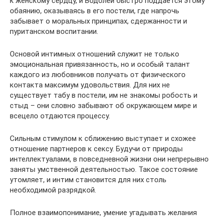
к женскому сердцу, и Водолей быстро поддается этому
обаянию, оказываясь в его постели, где напрочь
забывает о моральных принципах, сдержанности и
пуританском воспитании.
Основой интимных отношений служит не только
эмоциональная привязанность, но и особый талант
каждого из любовников получать от физического
контакта максимум удовольствия. Для них не
существует табу в постели, им не знакомы робость и
стыд – они словно забывают об окружающем мире и
всецело отдаются процессу.
Сильным стимулом к сближению выступает и схожее
отношение партнеров к сексу. Будучи от природы
интеллектуалами, в повседневной жизни они непрерывно
заняты умственной деятельностью. Такое состояние
утомляет, и интим становится для них столь
необходимой разрядкой.
Полное взаимопонимание, умение угадывать желания