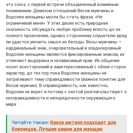
это союз, с первой встречи объединенный взаимным
пониманием. Девизом отношений Весов мужчины и
Водолея женщины могла бы стать фраза: «Не
ограничивай меня». У этих двоих есть природная
склонность обсуждать любую проблему вплоть до ее
полного прояснения, однако стороннему слушателю вряд
ли удастся уяснить смысл их беседы. Весы-мужчины —
кардинальный знак, очаровательный и хладнокровный.
Водолеи-женщины являются фиксированным знаком, их
отличают выдержка и независимый нрав. Их общение
носит всесторонний и заинтересованный с обеих сторон
характер, до тех пор пока Водолеи-женщины не
затрагивают тему справедливости (важное понятие для
Весов-мужчин). В справедливость, как известно,
Водолеи не верят и потому с охотой разглагольствуют о
несправедливости и непорядочности окружающего
мира.
Читайте также:
Какое металл подходит для
близнецов. Лучшие камни для женщин