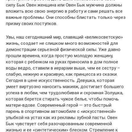
силу. Бык Овен женщина или Овен Бык мужчина должны
вложить всю свою энергию в работу и сами решать все
важные проблемы. Они способны блистать только через
призму своих поступков.
Увы, наш сегодняшний мир, славящий «великосветскую»
жизнь, создает не слишком много возможностей для
демонстрации серьезной физической силы. Уже давно
прошли времена, когда простую молодую женщину,
которая с ребенком на руках приносила в дом полное
воды ведро, ставили в иерархии выше, чем ее сестру –
слабую, нежную и красивую, как принцесса из сказки.
Сегодня в цене искусственность. Девушка, которая
умеет виртуозно наносить макияж, достигает большего
успеха в любви, чем трудолюбивая и скромная Золушка,
которая берется стирать чужое белье, чтобы помочь
матери-вдове. Современный герой — это быстрый
парень в спортивном автомобиле с «искусственной»
улыбкой на устах как из рекламы зубной пасты. Овен
Бык чувствует себя разочарованным современной
жизнью и ее «синтетическим» блеском. Стремление к