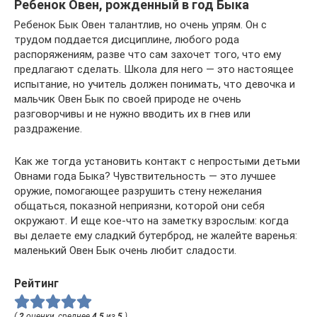
Ребенок Овен, рожденный в год Быка
Ребенок Бык Овен талантлив, но очень упрям. Он с
трудом поддается дисциплине, любого рода
распоряжениям, разве что сам захочет того, что ему
предлагают сделать. Школа для него — это настоящее
испытание, но учитель должен понимать, что девочка и
мальчик Овен Бык по своей природе не очень
разговорчивы и не нужно вводить их в гнев или
раздражение.
Как же тогда установить контакт с непростыми детьми
Овнами года Быка? Чувствительность — это лучшее
оружие, помогающее разрушить стену нежелания
общаться, показной неприязни, которой они себя
окружают. И еще кое-что на заметку взрослым: когда
вы делаете ему сладкий бутерброд, не жалейте варенья:
маленький Овен Бык очень любит сладости.
Рейтинг
(
2
оценки, среднее
4.5
из
5
)