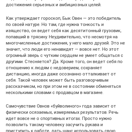
достижения серьезных и амбициозных целей.
Как утверждает гороскоп, Бык Овен — это победитель
по своей натуре. Но там, где нужна тонкость и
изящество, он ведет себя как десятитонный грузовик,
попавший в трясину. Неудивительно, что несмотря на
многочисленные достижения, у него мало друзей. Это не
значит, что люди его ненавидят — вовсе нет. Но этот
огромный зверь с чутким сердцем не умеет общаться с
другими. Стесняется? Да. Кроме того, он ведет себя по
отношению к людям с недоверием, сохраняет
дистанцию, иногда даже осознанно отталкивает от
себя. Такой человек может быть разговорчивым
рассказчиком, но при этом не в состоянии обменяться
несколькими словами с продавцом в магазине.
Самочувствие Овнов «буйволиного» года зависит от
физически осязаемых, измеряемых результатов. Речь
идет вовсе не о спортивных итогах. Просто нужно
позволить такому человеку засучить рукава и
приступить к работе, дать шанс использовать свою