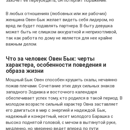
захочет ее переубедить, он потерпит поражение.
В любых отношениях (любовных или же рабочих)
женщина Овен-Бык желает видеть себя лидером, но
вряд ли будет подавлять партнера. В быту девушка
может быть не слишком аккуратной и неприхотливой,
так как работа по дому не является для нее крайне
важным делом.
Что за человек Овен Бык: черты
характера, особенности поведения и
образа жизни
Мощный Бык Овен способен крушить скалы, нечаянно
пожав плечами. Сочетание этих двух сильных знаков
западного Зодиака и восточного календаря
обеспечивает успех тому, кто родился в такой период. В
молодом возрасте сильный характер Овна заставляет
его двигаться в мир с энергией и надеждой. Бык,
надежный и конкретный, несет молодого Барашка с
высоко поднятой головой, с мечом в вытянутой руке,
медленно, но уверенно ведет вперед по пути