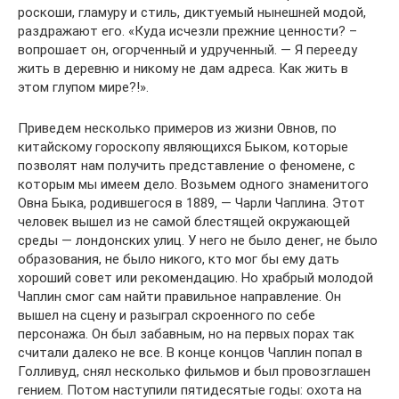
роскоши, гламуру и стиль, диктуемый нынешней модой,
раздражают его. «Куда исчезли прежние ценности? –
вопрошает он, огорченный и удрученный. — Я перееду
жить в деревню и никому не дам адреса. Как жить в
этом глупом мире?!».
Приведем несколько примеров из жизни Овнов, по
китайскому гороскопу являющихся Быком, которые
позволят нам получить представление о феномене, с
которым мы имеем дело. Возьмем одного знаменитого
Овна Быка, родившегося в 1889, — Чарли Чаплина. Этот
человек вышел из не самой блестящей окружающей
среды — лондонских улиц. У него не было денег, не было
образования, не было никого, кто мог бы ему дать
хороший совет или рекомендацию. Но храбрый молодой
Чаплин смог сам найти правильное направление. Он
вышел на сцену и разыграл скроенного по себе
персонажа. Он был забавным, но на первых порах так
считали далеко не все. В конце концов Чаплин попал в
Голливуд, снял несколько фильмов и был провозглашен
гением. Потом наступили пятидесятые годы: охота на