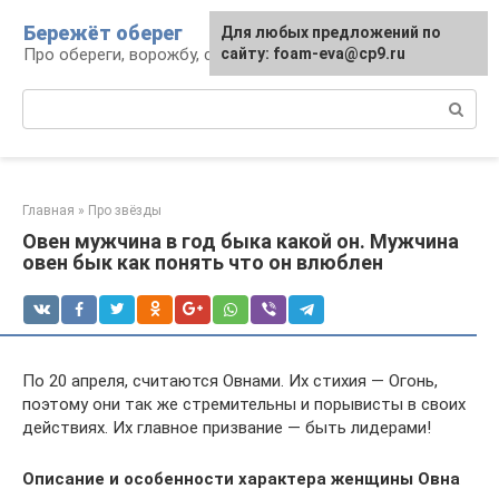
Перейти
Бережёт оберег
Для любых предложений по
к
Про обереги, ворожбу, сны и гадания
сайту: foam-eva@cp9.ru
контенту
Поиск:
Главная
»
Про звёзды
Овен мужчина в год быка какой он. Мужчина
овен бык как понять что он влюблен
По 20 апреля, считаются Овнами. Их стихия — Огонь,
поэтому они так же стремительны и порывисты в своих
действиях. Их главное призвание — быть лидерами!
Описание и особенности характера женщины Овна