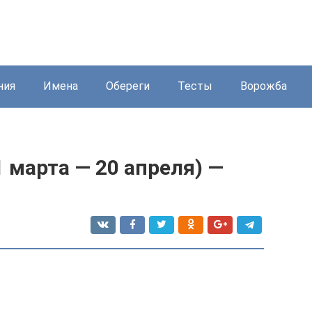
ния
Имена
Обереги
Тесты
Ворожба
 марта — 20 апреля) —