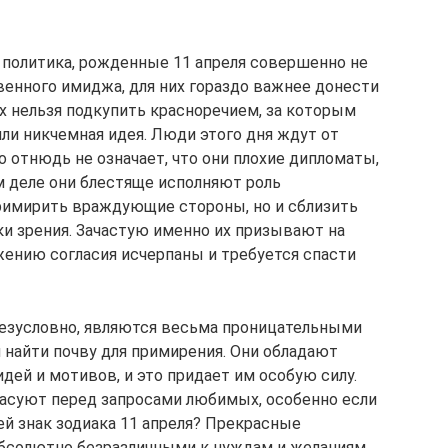
политика, рожденные 11 апреля совершенно не
енного имиджа, для них гораздо важнее донести
х нельзя подкупить красноречием, за которым
ли никчемная идея. Люди этого дня ждут от
о отнюдь не означает, что они плохие дипломаты,
м деле они блестяще исполняют роль
римирить враждующие стороны, но и сблизить
и зрения. Зачастую именно их призывают на
жению согласия исчерпаны и требуется спасти
безусловно, являются весьма проницательными
 найти почву для примирения. Они обладают
ей и мотивов, и это придает им особую силу.
пасуют перед запросами любимых, особенно если
чей знак зодиака 11 апреля? Прекрасные
абсолютно безразличными к нуждам и желаниям