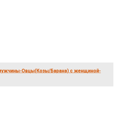
ужчины-Овцы(Козы/Барана) с женщиной-