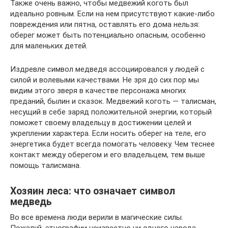
Также очень важно, чтобы медвежий коготь был
идеально ровным. Если на нем присутствуют какие-либо
повреждения или пятна, оставлять его дома нельзя:
оберег может быть потенциально опасным, особенно
для маленьких детей.
Издревле символ медведя ассоциировался у людей с
силой и волевыми качествами. Не зря до сих пор мы
видим этого зверя в качестве персонажа многих
преданий, былин и сказок. Медвежий коготь — талисман,
несущий в себе заряд положительной энергии, который
поможет своему владельцу в достижении целей и
укреплении характера. Если носить оберег на теле, его
энергетика будет всегда помогать человеку. Чем теснее
контакт между оберегом и его владельцем, тем выше
помощь талисмана.
Хозяин леса: что означает символ
медведь
Во все времена люди верили в магические силы.
Пожалуй, этнографии неизвестно ни одного народа,