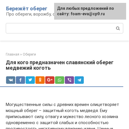
Перейти
Бережёт оберег
Для любых предложений по
к
Про обереги, ворожбу, сны и гадания
сайту: foam-eva@cp9.ru
контенту
Поиск:
Главная
»
Обереги
Для кого предназначен славянский оберег
медвежий коготь
Могущественные силы с древних времен олицетворяет
мощный оберег – защитный коготь медведя. Ему
приписывают силу, отвагу и мужество лесного хозяина
одновременно с защитой слабых и способностью
противостоять негативному влиянию извне. Ценные