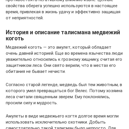
свойства оберега успешно используются в настоящее
время, привлекая в жизнь удачу и эффективно защищая
от неприятностей.
История и описание талисмана медвежий
коготь
Медвежий коготь — это амулет, который обладает
очень давней историей. Еще во времена язычества люди
уважительно относились к грозному хищнику, считая его
защитником леса. Они свято верили, что в местах его
обитания не бывает нечисти.
Согласно старой легенде, медведь был тем животным, в
которого умел превращаться бог Велес. Потому хозяина
леса считали священным зверем. Ему поклонялись,
просили силу и мудрость.
Амулеты в виде медвежьего когтя долгое время могли
использовать исключительно охотники. Добыть
самостоятельно такой талисман было непросто. Для