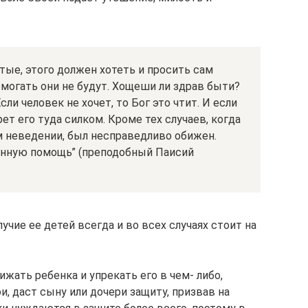
вятые, этого должен хотеть и просить сам
омогать они не будут. Хощеши ли здрав быти?
ли человек не хочет, то Бог это чтит. И если
ерет его туда силком. Кроме тех случаев, когда
м неведении, был несправедливо обижен.
енную помощь” (преподобный Паисий
чие ее детей всегда и во всех случаях стоит на
ижать ребенка и упрекать его в чем- либо,
и, даст сыну или дочери защиту, призвав на