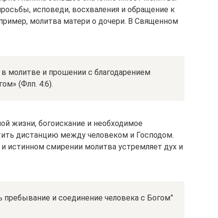
просьбы, исповеди, восхваления и обращение к
апример, молитва матери о дочери. В Священном
а в молитве и прошении с благодарением
м» (Флп. 4:6).
ной жизни, богоискание и необходимое
атить дистанцию между человеком и Господом.
и истинном смирении молитва устремляет дух и
ть пребывание и соединение человека с Богом”