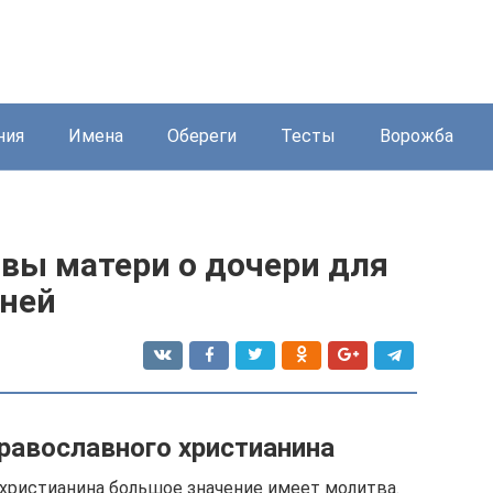
ния
Имена
Обереги
Тесты
Ворожба
вы матери о дочери для
 ней
равославного христианина
 христианина большое значение имеет молитва.