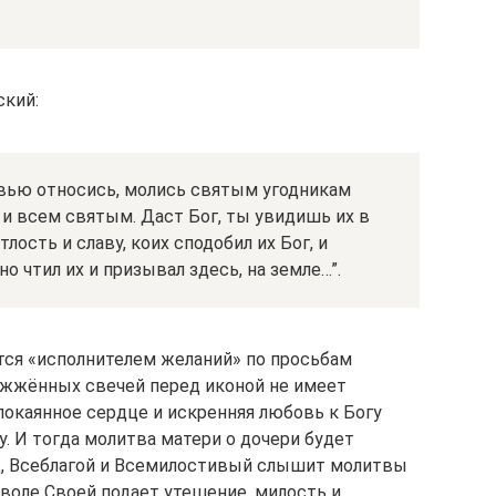
кий:
вью относись, молись святым угодникам
и всем святым. Даст Бог, ты увидишь их в
лость и славу, коих сподобил их Бог, и
о чтил их и призывал здесь, на земле…”.
ется «исполнителем желаний» по просьбам
ажжённых свечей перед иконой не имеет
покаянное сердце и искренняя любовь к Богу
. И тогда молитва матери о дочери будет
ц, Всеблагой и Всемилостивый слышит молитвы
о воле Своей подает утешение, милость и