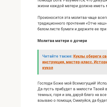
помощь Бога. Разумеется, что девушк
жизни каждой матери должна иметь м
Произносится эта молитва чаще всего
традиционного прочтения «Отче наш»
белом листе бумаги и держите ее при
Молитва матери о дочери
Читайте также:
Куклы обереги св
инструкция, мастер-класс. Истор
кукол
Господи Боже мой Всемогущий! Испол
Да пусть прибудет в милости Твоей 
темных, горя и зла, даруй благо на в
взываю о помощи, Смилуйся, да будет