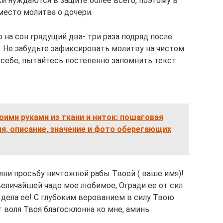
и нуждаются в защите более всего, поэтому в
есто молитва о дочери.
 на сон грядущий два- три раза подряд после
. Не забудьте зафиксировать молитву на чистом
 себе, пытайтесь постепенно запомнить текст.
оими руками из ткани и ниток: пошаговая
ия, описание, значение и фото оберегающих
ни просьбу ничтожной рабы Твоей ( ваше имя)!
величайшей чадо мое любимое, Огради ее от сил
се дела ее! С глубоким верованием в силу Твою
 воля Твоя благосклонна ко мне, аминь.