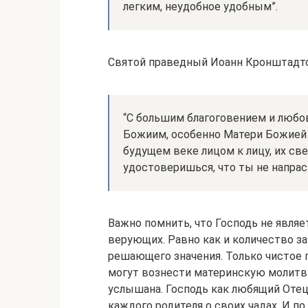
легким, неудобное удобным”.
Святой праведный Иоанн Кронштадтс
“С большим благоговением и любо
Божиим, особенно Матери Божией 
будущем веке лицом к лицу, их свет
удостоверишься, что ты не напрасн
Важно помнить, что Господь не явля
верующих. Равно как и количество з
решающего значения. Только чистое 
могут вознести материнскую молитву
услышана. Господь как любящий Оте
каждого родителя о своих чадах. И п