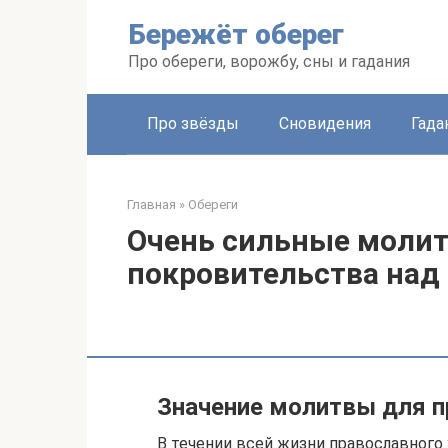
Перейти
Бережёт оберег
к
контенту
Про обереги, ворожбу, сны и гадания
Про звёзды
Сновидения
Гада
Главная
»
Обереги
Очень сильные молит
покровительства над
Значение молитвы для п
В течении всей жизни православного