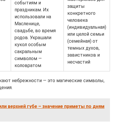
событиям и
защиты
праздникам. Их
конкретного
использовали на
человека
Масленице,
(индивидуальная)
свадьбе, во время
или целой семьи
родов. Украшали
(семейная) от
кукол особым
темных духов,
сакральным
завистников и
символом —
несчастий
коловратом
скают небрежности — это магические символы,
ения.
ли верхней губе – значение приметы по дням