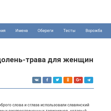
ния
Имена
Обереги
Тесты
Ворожба
долень-трава для женщин
оброго слова и сглаза использовали славянский
самых распространенных талисманов, который