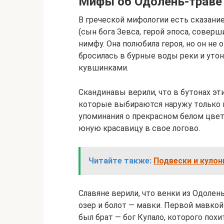
Мифы об Одолень-траве
В греческой мифологии есть сказание
(сын бога Зевса, герой эпоса, совер
нимфу. Она полюбила героя, но он не
бросилась в бурные воды реки и утон
кувшинками.
Скандинавы верили, что в бутонах э
которые выбираются наружу только п
упоминания о прекрасном белом цве
юную красавицу в свое логово.
Читайте также:
Подвески и кулон
Славяне верили, что венки из Одолен
озер и болот — мавки. Первой мавко
был брат — бог Купало, которого пох