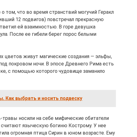
 о том, что во время странствий могучий Геракл
шивший 12 подвигов) повстречал прекрасную
 ответил ей взаимностью. В горе девушка
ула. После ее гибели берег порос белыми
тих цветов живут магические создания — эльфы,
од покровом ночи. В эпосе Древнего Рима есть
тке, с помощью которого чудовище заманило
ы. Как выбрать и носить подвеску
ь-травы носили на себе мифические обитатели
й считают языческую богиню Кострому. У нее
итила огромная птица Сирин в юном возрасте. Ему