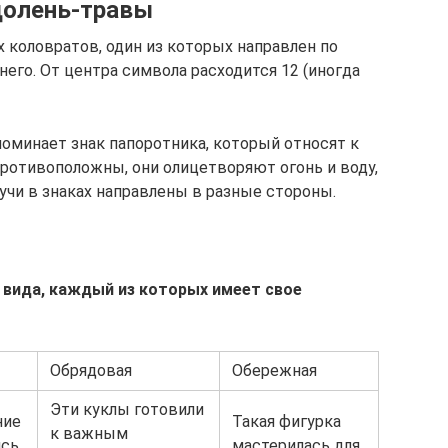
долень-травы
 коловратов, один из которых направлен по
него. От центра символа расходится 12 (иногда
оминает знак папоротника, который относят к
противоположны, они олицетворяют огонь и воду,
учи в знаках направлены в разные стороны.
 вида, каждый из которых имеет свое
Обрядовая
Обережная
Эти куклы готовили
ние
Такая фигурка
к важным
ись
мастерилась для