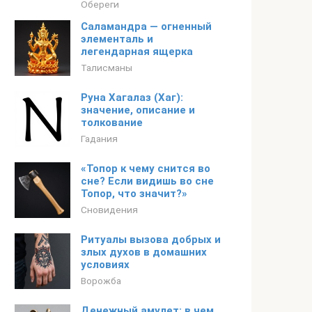
Обереги
Саламандра — огненный
элементаль и
легендарная ящерка
Талисманы
Руна Хагалаз (Хаг):
значение, описание и
толкование
Гадания
«Топор к чему снится во
сне? Если видишь во сне
Топор, что значит?»
Сновидения
Ритуалы вызова добрых и
злых духов в домашних
условиях
Ворожба
Денежный амулет: в чем