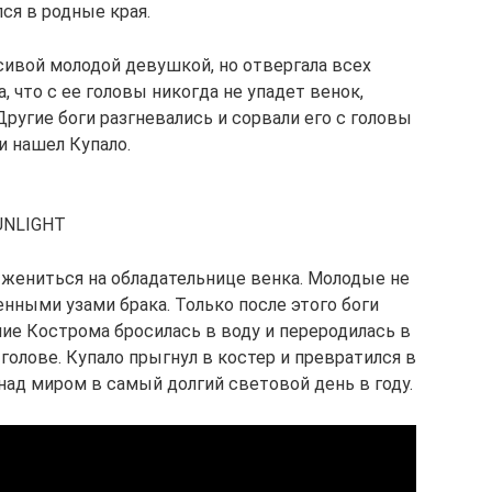
лся в родные края.
сивой молодой девушкой, но отвергала всех
а, что с ее головы никогда не упадет венок,
Другие боги разгневались и сорвали его с головы
 и нашел Купало.
SUNLIGHT
 жениться на обладательнице венка. Молодые не
енными узами брака. Только после этого боги
ие Кострома бросилась в воду и переродилась в
голове. Купало прыгнул в костер и превратился в
 над миром в самый долгий световой день в году.