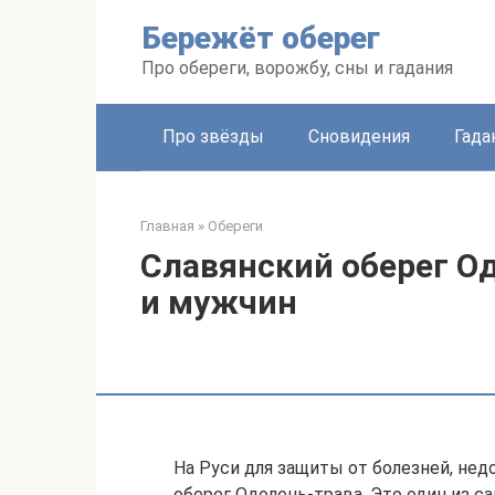
Перейти
Бережёт оберег
к
контенту
Про обереги, ворожбу, сны и гадания
Про звёзды
Сновидения
Гада
Главная
»
Обереги
Славянский оберег О
и мужчин
На Руси для защиты от болезней, нед
оберег Одолень-трава. Это один из 