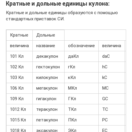
Кратные и дольные единицы кулона:
Кратные и дольные единицы образуются с помощью
стандартных приставок СИ.
Кратные
Дольные
величина
название
обозначение
величина
н
101 Кл
декакулон
даКл
daC
1
102 Кл
гектокулон
гКл
hC
1
103 Кл
килокулон
кКл
kC
1
106 Кл
мегакулон
МКл
MC
1
109 Кл
гигакулон
ГКл
GC
1
1012 Кл
теракулон
ТКл
TC
1
1015 Кл
петакулон
ПКл
PC
1
1018 Кл
эксакулон
ЭКл
EC
1