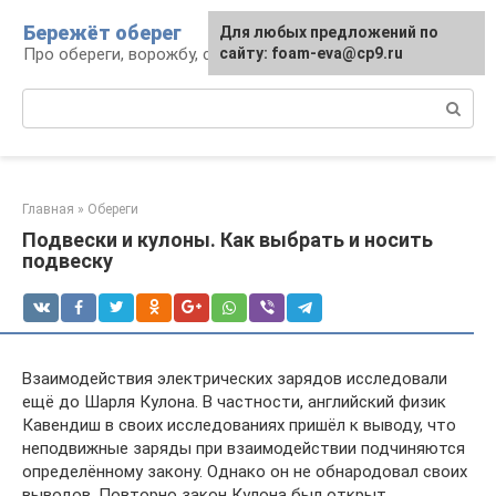
Перейти
Бережёт оберег
Для любых предложений по
к
Про обереги, ворожбу, сны и гадания
сайту: foam-eva@cp9.ru
контенту
Поиск:
Главная
»
Обереги
Подвески и кулоны. Как выбрать и носить
подвеску
Взаимодействия электрических зарядов исследовали
ещё до Шарля Кулона. В частности, английский физик
Кавендиш в своих исследованиях пришёл к выводу, что
неподвижные заряды при взаимодействии подчиняются
определённому закону. Однако он не обнародовал своих
выводов. Повторно закон Кулона был открыт