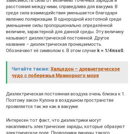
зависимость силы от величины точечных зарядов и
расстояния между ними, справедлива для вакуума. В
среде сила взаимодействия уменьшается благодаря
явлению поляризации. В однородной изотопной среде
уменьшение силы пропорционально определённой
величине, характерной для данной среды. Эту величину
называют диэлектрической постоянной. Другое
название – диэлектрическая проницаемость.
Обозначают её символом ε. В этом случае
k = 1/4πεε0.
Читайте также:
Халцедон – древнегреческое
чудо с побережья Мраморного моря
Диэлектрическая постоянная воздуха очень близка к 1.
Поэтому закон Кулона в воздушном пространстве
проявляется так же как в вакууме.
Интересен тот факт, что диэлектрики могут
накапливать электрические заряды, которые образуют
электрическое поле. Проводники лишены такого