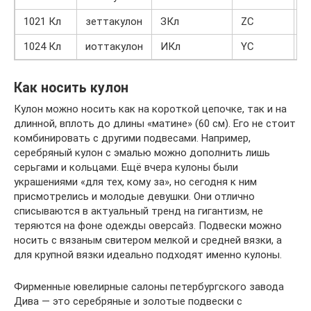
1021 Кл
зеттакулон
ЗКл
ZC
1
1024 Кл
иоттакулон
ИКл
YC
1
Как носить кулон
Кулон можно носить как на короткой цепочке, так и на
длинной, вплоть до длины «матине» (60 см). Его не стоит
комбинировать с другими подвесами. Например,
серебряный кулон с эмалью можно дополнить лишь
серьгами и кольцами. Ещё вчера кулоны были
украшениями «для тех, кому за», но сегодня к ним
присмотрелись и молодые девушки. Они отлично
списываются в актуальный тренд на гигантизм, не
теряются на фоне одежды оверсайз. Подвески можно
носить с вязаным свитером мелкой и средней вязки, а
для крупной вязки идеально подходят именно кулоны.
Фирменные ювелирные салоны петербургского завода
Дива — это серебряные и золотые подвески с