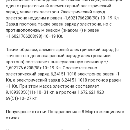
один отрицательный элементарный электрический
заряд, является электрон. Электрический заряд
электрона неделим и равен -1,6021766208(98)⋅10−19 Кл.
Заряд протона также равен заряду электрона, но с
противоположным знаком (знаком +) и равен
+1,6021766208(98)⋅10−19 Кл.
Таким образом, элементарный электрический заряд (с
точностью до знака равный заряду электрона или
протона) составляет вышеуказанную величину +/-
1,602176 6208(98)⋅10−19 Кл. Соответственно
электрический заряд 6,24151⋅1018 электронов равен -1
Кл, а электрический заряд 6,24151⋅1018 протонов равен
+1 Кл. При этом масса электрона составляет
9,10938356(11)⋅10−31 кг, а протона 1,672 621 923
69(51)⋅10−27 кг.
Популярные статьи Поздравления с 8 Марта женщинам в
стихах