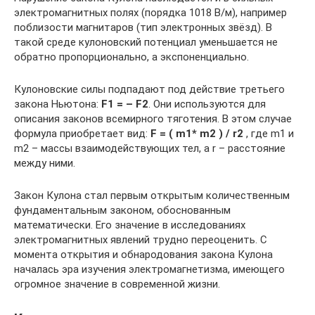
электромагнитных полях (порядка 1018 В/м), например
поблизости магнитаров (тип электронных звёзд). В
такой среде кулоновский потенциал уменьшается не
обратно пропорционально, а экспоненциально.
Кулоновские силы подпадают под действие третьего
закона Ньютона:
F1 = – F2
. Они используются для
описания законов всемирного тяготения. В этом случае
формула приобретает вид:
F = ( m1* m2 ) / r2
, где m1 и
m2 – массы взаимодействующих тел, а r – расстояние
между ними.
Закон Кулона стал первым открытым количественным
фундаментальным законом, обоснованным
математически. Его значение в исследованиях
электромагнитных явлений трудно переоценить. С
момента открытия и обнародования закона Кулона
началась эра изучения электромагнетизма, имеющего
огромное значение в современной жизни.