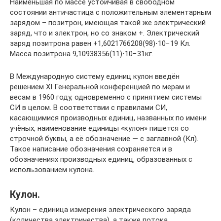
Наименьшая по массе устойчивая в свободном
состоянии античастица с положительным элементарным
зарядом – позитрон, имеющая такой же электрический
заряд, что и электрон, но со знаком +. Электрический
заряд позитрона равен +1,6021766208(98)⋅10−19 Кл.
Масса позитрона 9,10938356(11)⋅10−31кг.
В Международную систему единиц кулон введён
решением XI Генеральной конференцией по мерам и
весам в 1960 году, одновременно с принятием системы
СИ в целом. В соответствии с правилами СИ,
касающимися производных единиц, названных по имени
учёных, наименование единицы «кулон» пишется со
строчной буквы, а её обозначение — с заглавной (Кл).
Такое написание обозначения сохраняется и в
обозначениях производных единиц, образованных с
использованием кулона.
Кулон.
Кулон – единица измерения электрического заряда
(количества электричества), а также потока