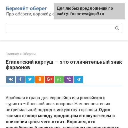
Перейти
Бережёт оберег
Для любых предложений по
к
Про обереги, ворожбу, сны и гадания
сайту: foam-eva@cp9.ru
контенту
Поиск:
Главная
»
Обереги
Египетский картуш — это отличительный знак
фараонов
Арабская страна для европейца или российского
туриста – большой знак вопроса. Нам непонятен их
нетривиальный подход к искусству торговли.
Один
только сговор между продавцом и покупателем о
снижении цены чего стоит. Впрочем, это
своеобразный спектакль, в котором поучаствовать