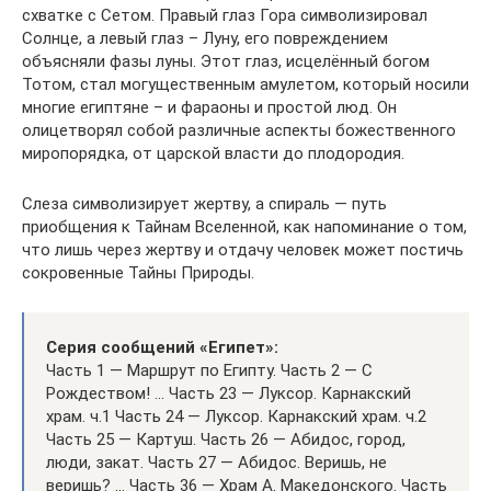
схватке с Сетом. Правый глаз Гора символизировал
Солнце, а левый глаз – Луну, его повреждением
объясняли фазы луны. Этот глаз, исцелённый богом
Тотом, стал могущественным амулетом, который носили
многие египтяне – и фараоны и простой люд. Он
олицетворял собой различные аспекты божественного
миропорядка, от царской власти до плодородия.
Слеза символизирует жертву, а спираль — путь
приобщения к Тайнам Вселенной, как напоминание о том,
что лишь через жертву и отдачу человек может постичь
сокровенные Тайны Природы.
Серия сообщений «Египет»:
Часть 1 — Маршрут по Египту. Часть 2 — С
Рождеством! … Часть 23 — Луксор. Карнакский
храм. ч.1 Часть 24 — Луксор. Карнакский храм. ч.2
Часть 25 — Картуш. Часть 26 — Абидос, город,
люди, закат. Часть 27 — Абидос. Веришь, не
веришь? … Часть 36 — Храм А. Македонского. Часть