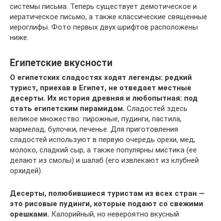
системы письма. Теперь существует демотическое и
иератическое письмо, а также классические священные
иероглифы. Фото первых двух шрифтов расположены
ниже.
Египетские вкусности
О египетских сладостях ходят легенды: редкий
турист, приехав в Египет, не отведает местные
десерты. Их история древняя и любопытная: под
стать египетским пирамидам.
Сладостей здесь
великое множество: пирожные, пудинги, пастила,
мармелад, булочки, печенье. Для приготовления
сладостей используют в первую очередь орехи, мед,
молоко, сладкий сыр, а также популярны мистика (ее
делают из смолы) и шалаб (его извлекают из клубней
орхидей).
Десерты, полюбившиеся туристам из всех стран —
это рисовые пудинги, которые подают со свежими
орешками.
Калорийный, но невероятно вкусный