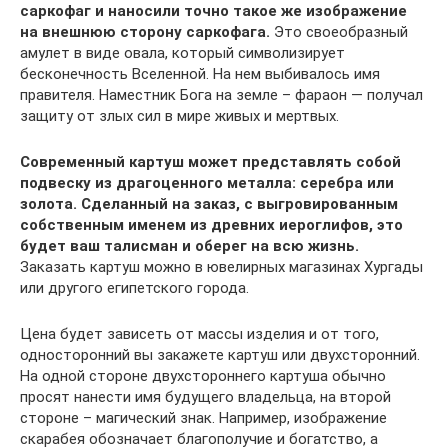
саркофаг и наносили точно такое же изображение
на внешнюю сторону саркофага.
Это своеобразный
амулет в виде овала, который символизирует
бесконечность Вселенной. На нем выбивалось имя
правителя. Наместник Бога на земле – фараон — получал
защиту от злых сил в мире живых и мертвых.
Современный картуш может представлять собой
подвеску из драгоценного металла: серебра или
золота. Сделанный на заказ, с выгровированным
собственным именем из древних иероглифов, это
будет ваш талисман и оберег на всю жизнь.
Заказать картуш можно в ювелирных магазинах Хургады
или другого египетского города.
Цена будет зависеть от массы изделия и от того,
односторонний вы закажете картуш или двухсторонний.
На одной стороне двухстороннего картуша обычно
просят нанести имя будущего владельца, на второй
стороне – магический знак. Например, изображение
скарабея обозначает благополучие и богатство, а