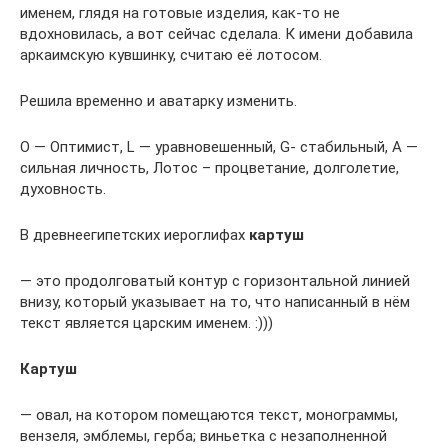
именем, глядя на готовые изделия, как-то не
вдохновилась, а вот сейчас сделала. К имени добавила
аркаимскую кувшинку, считаю её лотосом.
Решила временно и аватарку изменить.
O — Оптимист, L — уравновешенный, G- стабильный, A —
сильная личность, Лотос – процветание, долголетие,
духовность.
В древнеегипетских иероглифах
картуш
— это продолговатый контур с горизонтальной линией
внизу, который указывает на то, что написанный в нём
текст является царским именем. :)))
Картуш
— овал, на котором помещаются текст, монограммы,
вензеля, эмблемы, герба; виньетка с незаполненной