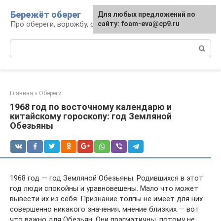
Перейти
Бережёт оберег
Для любых предложений по
к
Про обереги, ворожбу, сны и гадания
сайту: foam-eva@cp9.ru
контенту
Поиск:
Главная
»
Обереги
1968 год по восточному календарю и
китайскому гороскопу: год Земляной
Обезьяны
1968 год — год Земляной Обезьяны. Родившихся в этот
год люди спокойны и уравновешены. Мало что может
вывести их из себя. Признание толпы не имеет для них
совершенно никакого значения, мнение близких — вот
что важно для Обезьян. Они прагматичны, потому не