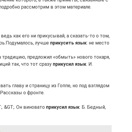
подробно рассмотрим в этом материале.
 ведь как его ни прикусывай, а сказать-то о том,
бирь.Подумалось, лучше
прикусить язык
: не место
а традицию, предложил «обмыть» нового токаря,
иций так, что тот сразу
прикусил язык
. И.
ать главу и страницу из Гоппе, но под взглядом
, Рассказы о фронте.
;. &GT;. Он виновато
прикусил язык
. Б. Бедный,