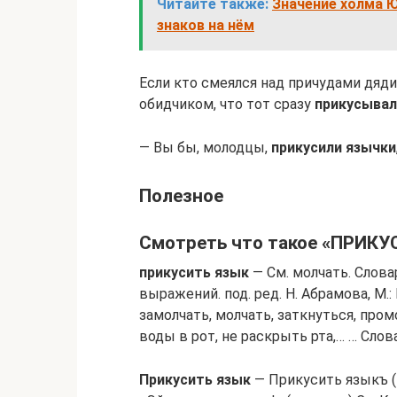
Читайте также:
Значение холма Ю
знаков на нём
Если кто смеялся над причудами дяди,
обидчиком, что тот сразу
прикусывал
— Вы бы, молодцы,
прикусили язычки
Полезное
Смотреть что такое «ПРИКУС
прикусить язык
— См. молчать. Слов
выражений. под. ред. Н. Абрамова, М.
замолчать, молчать, заткнуться, пром
воды в рот, не раскрыть рта,… … Сло
Прикусить язык
— Прикусить языкъ (и