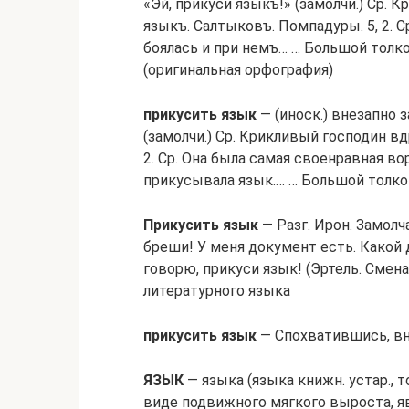
«Эй, прикуси языкъ!» (замолчи.) Ср.
языкъ. Салтыковъ. Помпадуры. 5, 2. С
боялась и при немъ… … Большой толк
(оригинальная орфография)
прикусить язык
— (иноск.) внезапно 
(замолчи.) Ср. Крикливый господин вд
2. Ср. Она была самая своенравная во
прикусывала язык.… … Большой толк
Прикусить язык
— Разг. Ирон. Замол
бреши! У меня документ есть. Какой
говорю, прикуси язык! (Эртель. Смен
литературного языка
прикусить язык
— Спохватившись, вн
ЯЗЫК
— языка (языка книжн. устар., тол
виде подвижного мягкого выроста, яв