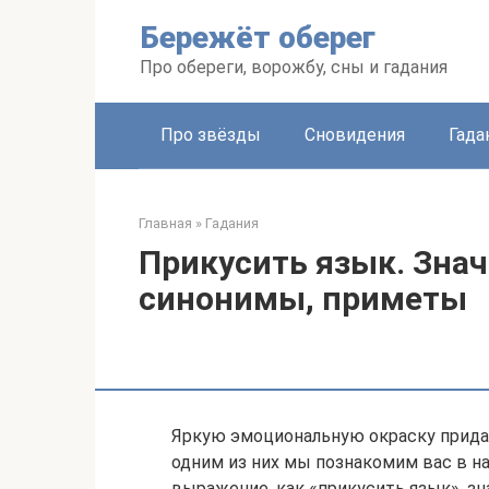
Перейти
Бережёт оберег
к
контенту
Про обереги, ворожбу, сны и гадания
Про звёзды
Сновидения
Гада
Главная
»
Гадания
Прикусить язык. Зна
синонимы, приметы
Яркую эмоциональную окраску придас
одним из них мы познакомим вас в н
выражение, как «прикусить язык», зн