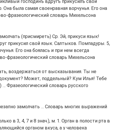
 Крикливый господинъ вдругъ прикусилъ свой
р. Она была самая своенравная ворчунья. Его она
ово-фразеологический словарь Михельсона
замолчать (присмиреть) Ср. Эй, прикуси язык!
руг прикусил свой язык. Салтыков. Помпадуры. 5,
рчунья. Его она боялась и при нем всегда
ово-фразеологический словарь Михельсона
чать, воздержаться от высказывания. Ты не
 документ? Может, поддельный? Кум Илья! Тебе
а) … Фразеологический словарь русского
езапно замолчать … Словарь многих выражений
ько в 3, 4, 7 и 8 знач.), м. 1. Орган в полости рта в
ляющийся органом вкуса, а у человека