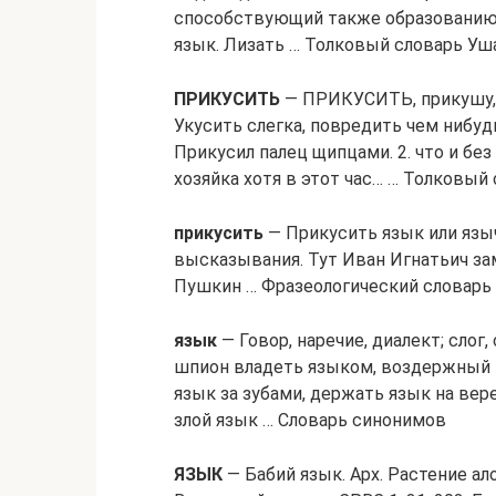
способствующий также образованию 
язык. Лизать … Толковый словарь Уш
ПРИКУСИТЬ
— ПРИКУСИТЬ, прикушу, п
Укусить слегка, повредить чем нибуд
Прикусил палец щипцами. 2. что и без 
хозяйка хотя в этот час… … Толковый
прикусить
— Прикусить язык или язы
высказывания. Тут Иван Игнатьич заме
Пушкин … Фразеологический словарь 
язык
— Говор, наречие, диалект; слог,
шпион владеть языком, воздержный н
язык за зубами, держать язык на вер
злой язык … Словарь синонимов
ЯЗЫК
— Бабий язык. Арх. Растение ало