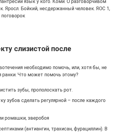
алантресий язык у кого. Коми. О разговорчивом
ык. Яросл. Бойкий, несдержанный человек. ЯОС 1,
х поговорок
кту слизистой после
вотечения необходимо помочь, или, хотя бы, не
ранки. Что может помочь этому?
истить зубы, прополоскать рот.
тку зубов сделать регулярной – после каждого
и ромашки, зверобоя
птиками (антиангин, трахисан, фурациллин). В