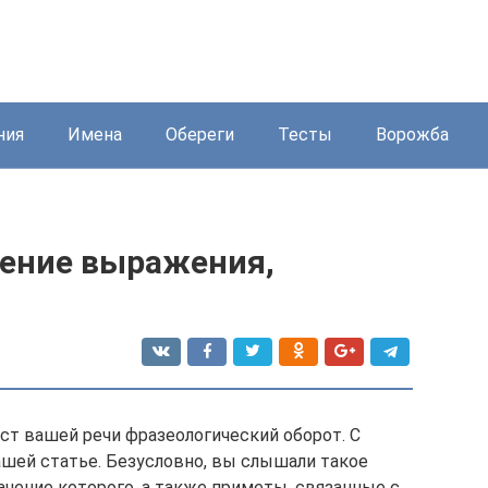
ния
Имена
Обереги
Тесты
Ворожба
чение выражения,
т вашей речи фразеологический оборот. С
ашей статье. Безусловно, вы слышали такое
ачение которого, а также приметы, связанные с