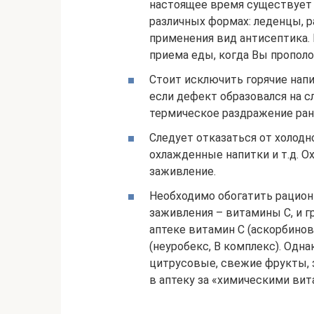
настоящее время существует 
различных формах: леденцы, 
применения вид антисептика.
приема еды, когда Вы прополо
Стоит исключить горячие напи
если дефект образовался на с
термическое раздражение ран
Следует отказаться от холод
охлажденные напитки и т.д. 
заживление.
Необходимо обогатить рацион
заживления – витамины С, и г
аптеке витамин С (аскорбино
(неуробекс, В комплекс). Одн
цитрусовые, свежие фрукты, з
в аптеку за «химическими вит