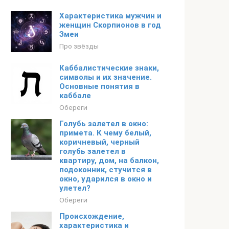
Характеристика мужчин и
женщин Скорпионов в год
Змеи
Про звёзды
Каббалистические знаки,
символы и их значение.
Основные понятия в
каббале
Обереги
Голубь залетел в окно:
примета. К чему белый,
коричневый, черный
голубь залетел в
квартиру, дом, на балкон,
подоконник, стучится в
окно, ударился в окно и
улетел?
Обереги
Происхождение,
характеристика и