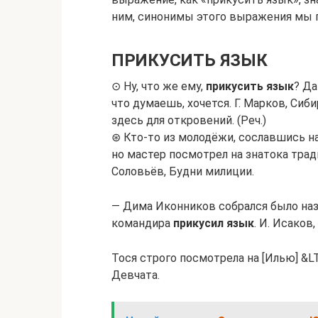
ним, синонимы этого выражения мы 
ПРИКУСИТЬ ЯЗЫК
⊙ Ну, что же ему,
прикусить язык
? Да
что думаешь, хочется. Г. Марков, Си
здесь для откровений. (Реч.)
⊛ Кто-то из молодёжи, сославшись н
но мастер посмотрел на знатока трад
Соловьёв, Будни милиции.
— Дима Иконников собрался было назв
командира
прикусил язык
. И. Исаков
Тося строго посмотрела на [Илью] &LT
Девчата.