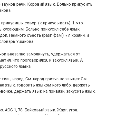
звуков речи. Коровий язык. Больно прикусить
акова
рикусишь, совер. (к прикусывать). 1. что.
ь кусающим. Больно прикусил себе язык.
доп. Немного съесть (разг. фам.). «И хозяин, и
 словарь Ушакова
чок внезапно замолкнуть, удержаться от
тил, что проговорился, и закусил язык. А.
русского языка
 стиль; народ. См. народ притча во языцех См.
а язык, говорить языком кого либо, держать
евочке, держать язык на привязи, закусить язык,
э. АОС 1, 78. Байковый язык. Жарг. угол.