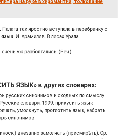
питера на руке в хиромантии, толкование
 Палага так яростно вступала в перебранку с
 язык
. И. Арамилев, В лесах Урала.
, очень уж разболтались. (Реч.)
ИТЬ ЯЗЫК» в других словарях:
арь русских синонимов и сходных по смыслу
: Русские словари, 1999. прикусить язык
олчать, умолкнуть, проглотить язык, набрать
варь синонимов
носк.) внезапно замолчать (присмирѣть). Ср.