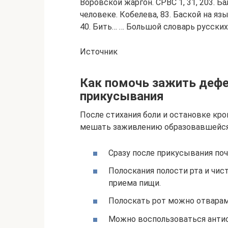
Воровской жаргон. СРВС 1, 31, 203. Б
человеке. Кобелева, 83. Баской на яз
40. Бить… … Большой словарь русски
Источник
Как помочь зажить дефе
прикусывания
После стихания боли и остановке кро
мешать заживлению образовавшейся 
Сразу после прикусывания поч
Полоскания полости рта и чис
приема пищи.
Полоскать рот можно отварам
Можно воспользоваться антисе