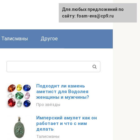
Для любых предложений по
сайту: foam-eva@cp9.ru
Талисманы
Другое
Поиск:
Подходит ли камень
аметист для Водолея
женщины и мужчины?
Про звёзды
Имперский амулет как он
работает и что с ним
делать
Талисманы