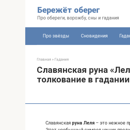
Перейти
Бережёт оберег
к
контенту
Про обереги, ворожбу, сны и гадания
Про звёзды
Сновидения
Гада
Главная
»
Гадания
Славянская руна «Лел
толкование в гадании
Славянская
руна Леля
– это нежное п
Этот необычный символ наших предко