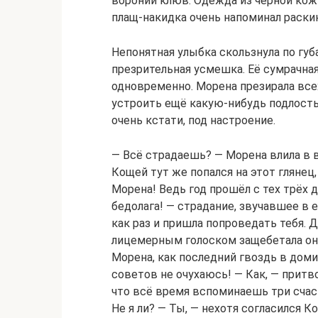
вороний клюв. Одежда из чёрной кож
плащ-накидка очень напоминал раски
Непонятная улыбка скользнула по губ
презрительная усмешка. Её сумрачная
одновременно. Морена презирала всех
устроить ещё какую-нибудь подлость
очень кстати, под настроение.
— Всё страдаешь? — Морена влила в в
Кощей тут же попался на этот глянец
Морена! Ведь год прошёл с тех трёх д
бедолага! — страдание, звучавшее в е
как раз и пришла попроведать тебя. 
лицемерным голоском защебетала она.
Морена, как последний гвоздь в доми
советов не очухаюсь! — Как, — притв
что всё время вспоминаешь три счаст
Не я ли? — Ты, — нехотя согласился К