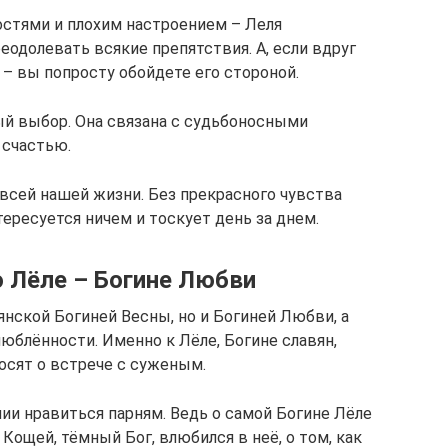
остями и плохим настроением – Леля
реодолевать всякие препятствия. А, если вдруг
 вы попросту обойдете его стороной.
ый выбор. Она связана с судьбоносными
 счастью.
всей нашей жизни. Без прекрасного чувства
тересуется ничем и тоскует день за днем.
о Лёле – Богине Любви
нской Богиней Весны, но и Богиней Любви, а
юблённости. Именно к Лёле, Богине славян,
осят о встрече с суженым.
нии нравиться парням. Ведь о самой Богине Лёле
Кощей, тёмный Бог, влюбился в неё, о том, как