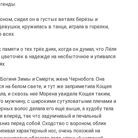
егенды:
оном, сидел он в густых ветвях берёзы и
девушки, кружилась в танце, играла в горелки,
 всех.
памяти о тех трёх днях, когда он думал, что Лёля
т цветочек в надежде на несбыточное и упивался
ях.
Богиня Зимы и Смерти, жена Чернобога. Она
я на белом свете, и тут же заприметила Кощея.
ла, и сквозь неё Морена увидела Кощея таким,
го мужчину, с широкими сутуловатыми плечами и
ёрных волос делала его ещё выше, а худобу тела
я вперёд, так что задумчивый и печальный
низ перед собой. Сходство с вороном, облик
иливал характерный нос, очень похожий на