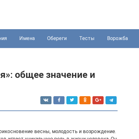
ния
Имена
Обереги
Тесты
Ворожба
я»: общее значение и
рикосновение весны, молодость и возрождение.
в играет уникальную роль в жизни человека. Он