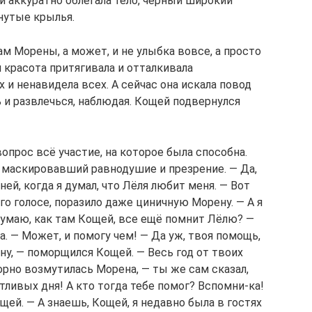
и аккуратно облегала тело, чёрный широкий
нутые крылья.
ам Морены, а может, и не улыбка вовсе, а просто
 красота притягивала и отталкивала
 и ненавидела всех. А сейчас она искала повод
 и развлечься, наблюдая. Кощей подвернулся
опрос всё участие, на которое была способна.
, маскировавший равнодушие и презрение. — Да,
ней, когда я думал, что Лёля любит меня. — Вот
го голосе, поразило даже циничную Морену. — А я
Думаю, как там Кощей, все ещё помнит Лёлю? —
 — Может, и помогу чем! — Да уж, твоя помощь,
ну, — поморщился Кощей. — Весь год от твоих
орно возмутилась Морена, — ты же сам сказал,
ливых дня! А кто тогда тебе помог? Вспомни-ка!
ощей. — А знаешь, Кощей, я недавно была в гостях