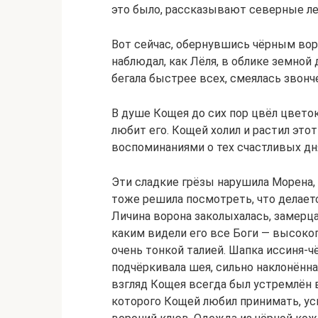
это было, рассказывают северные л
Вот сейчас, обернувшись чёрным вор
наблюдал, как Лёля, в облике земной 
бегала быстрее всех, смеялась звонче
В душе Кощея до сих пор цвёл цветок 
любит его. Кощей холил и растил это
воспоминаниями о тех счастливых дн
Эти сладкие грёзы нарушила Морена, 
тоже решила посмотреть, что делаетс
Личина ворона заколыхалась, замерца
каким видели его все Боги — высоко
очень тонкой талией. Шапка иссиня-ч
подчёркивала шея, сильно наклонённа
взгляд Кощея всегда был устремлён в
которого Кощей любил принимать, ус