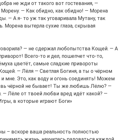
добра не жди от такого вот гостевания, —
 Морену. — Как обидно, как обидно! — Морена
ы. — А я- то уж так уговаривала Мутану, так
ь. Морена вытерла сухие глаза, скрывая
уговорила? — не сдержал любопытства Кощей. — А
риворот! Всего-то и дел, пошепчет что-то,
рёмуха цветёт, самые сладкие привороты
Кощей. — Лёля — Светлая Богиня, а ты о чёрном
 и мне. Это, как воду и огонь соединять! Можем
бовь чёрной не бывает! Ты же любишь Лёлю? —
. — Лёле от твоей любви вред идёт какой? —
«Игры, в которые играют Боги»
ны – вскоре ваша реальность полностью
принимать жизнь, научитесь радоваться каждой