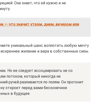
цией. Она знает, что ей нужно и не
инуту.
ик — что значит утром, днем, вечером или
учаете уникальный шанс воплотить любую мечту
 искреннее желание и вера в собственные силы.
нак. Но ее следует ассоциировать не со
щим потоком, который никогда не
ний ручей разливается по полям. Он прогонит
мену откроет перед вами бесконечное
нных в будущее.