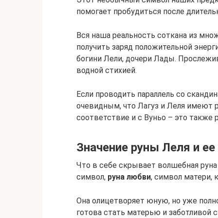
помогает пробудиться после длитель
Вся наша реальность соткана из мно
получить заряд положительной энерг
богини Лели, дочери Лады. Прослежи
водной стихией.
Если проводить параллель со сканди
очевидным, что Лагуз и Леля имеют 
соответствие и с Вуньо – это также р
Значение руны Леля и ее
Что в себе скрывает волшебная руна
символ,
руна любви
, символ матери, 
Она олицетворяет юную, но уже пол
готова стать матерью и заботливой с