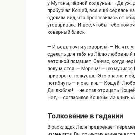
у Мутаны, чёрной колдуньи. — Да уж, 
пробурчал Кощей, все ещё сердясь на
сделала вид, что прослезилась от обид
уговаривала. И всё, чтобы тебе помоч
коварный блеск.
— И ведь почти уговорила! — На что 
сделать для тебя на Лёлю любовный п
веточкой помашет. Сейчас, когда че
получаются. — Морена! — нахмурился 
привороте толкуешь. Это опасно и ей,
погибнуть — и она, и я. — Кощей! Лю
Да, люблю! — не стал отрицать Кощей
Нет, — согласился Кощей». Из книги 
Толкование в гадании
В раскладах Леля предрекает переме
изменится. Вы по-иному начнете вос