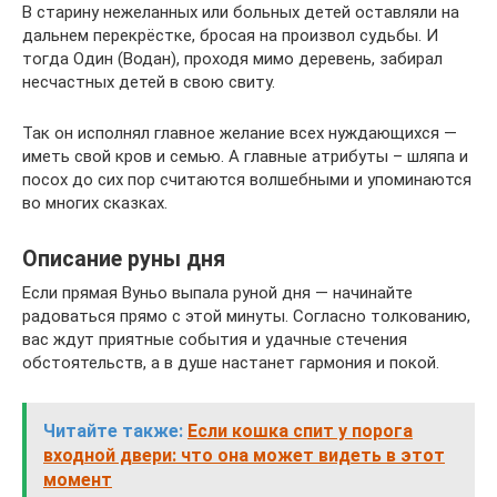
В старину нежеланных или больных детей оставляли на
дальнем перекрёстке, бросая на произвол судьбы. И
тогда Один (Водан), проходя мимо деревень, забирал
несчастных детей в свою свиту.
Так он исполнял главное желание всех нуждающихся —
иметь свой кров и семью. А главные атрибуты – шляпа и
посох до сих пор считаются волшебными и упоминаются
во многих сказках.
Описание руны дня
Если прямая Вуньо выпала руной дня — начинайте
радоваться прямо с этой минуты. Согласно толкованию,
вас ждут приятные события и удачные стечения
обстоятельств, а в душе настанет гармония и покой.
Читайте также:
Если кошка спит у порога
входной двери: что она может видеть в этот
момент