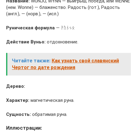
Название:
WUNJO, WYNN — выигрыш, победа, или WENNE
(нем. Wonne) — блаженство. Радость (гот.), Радость
(англ.), — (норв.), — (исл.)
Руническая формула
— ᚹᚢᚾᛃᛟ
Действие Вуньo:
отдохновение.
Читайте также:
Как узнать свой славянский
Чертог по дате рождения
Дерево:
Характер:
магнетическая руна.
Сущность:
обратимая руна.
Иллюстрации: