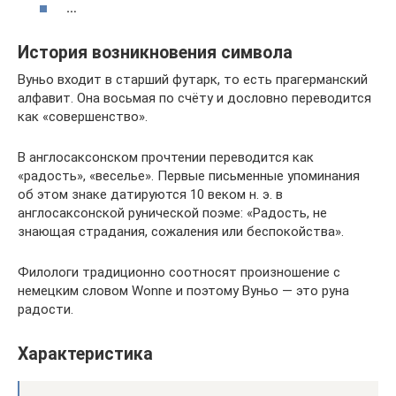
…
История возникновения символа
Вуньо входит в старший футарк, то есть прагерманский
алфавит. Она восьмая по счёту и дословно переводится
как «совершенство».
В англосаксонском прочтении переводится как
«радость», «веселье». Первые письменные упоминания
об этом знаке датируются 10 веком н. э. в
англосаксонской рунической поэме: «Радость, не
знающая страдания, сожаления или беспокойства».
Филологи традиционно соотносят произношение с
немецким словом Wonne и поэтому Вуньо — это руна
радости.
Характеристика