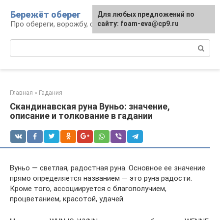
Перейти
Бережёт оберег
Для любых предложений по
к
Про обереги, ворожбу, сны и гадания
сайту: foam-eva@cp9.ru
контенту
Поиск:
Главная
»
Гадания
Скандинавская руна Вуньо: значение,
описание и толкование в гадании
Вуньо — светлая, радостная руна. Основное ее значение
прямо определяется названием — это руна радости.
Кроме того, ассоциируется с благополучием,
процветанием, красотой, удачей.