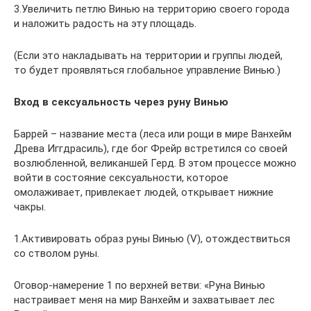
3.Увеличить петлю Винью на территорию своего города
и наложить радость на эту площадь.
(Если это накладывать на территории и группы людей,
то будет проявляться глобальное управление Винью.)
Вход в сексуальность через руну Винью
Баррей – название места (леса или рощи в мире Ванхейм
Древа Иггдрасиль), где бог Фрейр встретился со своей
возлюбленной, великаншей Герд. В этом процессе можно
войти в состояние сексуальности, которое
омолаживает, привлекает людей, открывает нижние
чакры.
1.Активировать образ руны Винью (V), отождествиться
со стволом руны.
Оговор-намерение 1 по верхней ветви: «Руна Винью
настраивает меня на мир Ванхейм и захватывает лес