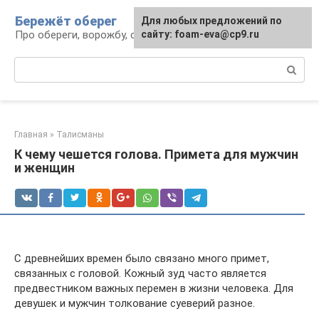
Перейти
Бережёт оберег
Для любых предложений по
к
Про обереги, ворожбу, сны и гадания
сайту: foam-eva@cp9.ru
контенту
Поиск:
Главная
»
Талисманы
К чему чешется голова. Примета для мужчин
и женщин
С древнейших времен было связано много примет,
связанных с головой. Кожный зуд часто является
предвестником важных перемен в жизни человека. Для
девушек и мужчин толкование суеверий разное.