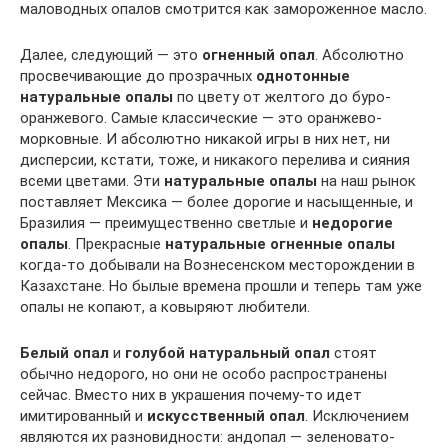
маловодных опалов смотрится как замороженное масло.
Далее, следующий — это
огненный опал
. Абсолютно
просвечивающие до прозрачных
однотонные
натуральные опалы
по цвету от желтого до буро-
оранжевого. Самые классические — это оранжево-
морковные. И абсолютно никакой игры в них нет, ни
дисперсии, кстати, тоже, и никакого перелива и сияния
всеми цветами. Эти
натуральные опалы
на наш рынок
поставляет Мексика — более дорогие и насыщенные, и
Бразилия — преимущественно светлые и
недорогие
опалы
. Прекрасные
натуральные огненные опалы
когда-то добывали на Вознесенском месторождении в
Казахстане. Но былые времена прошли и теперь там уже
опалы не копают, а ковыряют любители.
Белый опал
и
голубой натуральный опал
стоят
обычно недорого, но они не особо распространены
сейчас. Вместо них в украшения почему-то идет
имитированный и
искусственный опал
. Исключением
являются их разновидности: андопал — зеленовато-