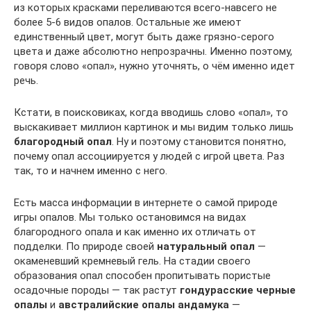
из которых красками переливаются всего-навсего не
более 5-6 видов опалов. Остальные же имеют
единственный цвет, могут быть даже грязно-серого
цвета и даже абсолютно непрозрачны. Именно поэтому,
говоря слово «опал», нужно уточнять, о чём именно идет
речь.
Кстати, в поисковиках, когда вводишь слово «опал», то
выскакивает миллион картинок и мы видим только лишь
благородный опал
. Ну и поэтому становится понятно,
почему опал ассоциируется у людей с игрой цвета. Раз
так, то и начнем именно с него.
Есть масса информации в интернете о самой природе
игры опалов. Мы только остановимся на видах
благородного опала и как именно их отличать от
подделки. По природе своей
натуральный опал
—
окаменевший кремневый гель. На стадии своего
образования опал способен пропитывать пористые
осадочные породы — так растут
гондурасские черные
опалы
и
австралийские опалы андамука
—