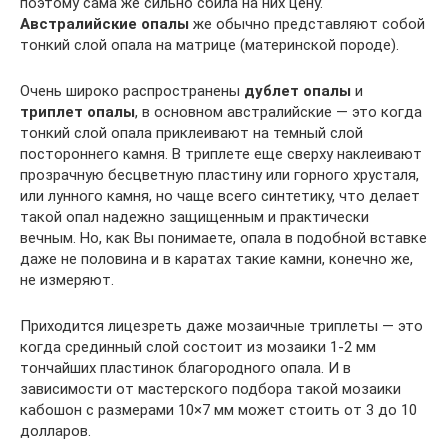
поэтому сама же сильно сбила на них цену.
Австралийские опалы
же обычно представляют собой
тонкий слой опала на матрице (материнской породе).
Очень широко распространены
дублет опалы
и
триплет опалы
, в основном австралийские — это когда
тонкий слой опала приклеивают на темный слой
постороннего камня. В триплете еще сверху наклеивают
прозрачную бесцветную пластину или горного хрусталя,
или лунного камня, но чаще всего синтетику, что делает
такой опал надежно защищенным и практически
вечным. Но, как Вы понимаете, опала в подобной вставке
даже не половина и в каратах такие камни, конечно же,
не измеряют.
Приходится лицезреть даже мозаичные триплеты — это
когда срединный слой состоит из мозаики 1-2 мм
тончайших пластинок благородного опала. И в
зависимости от мастерского подбора такой мозаики
кабошон с размерами 10×7 мм может стоить от 3 до 10
долларов.