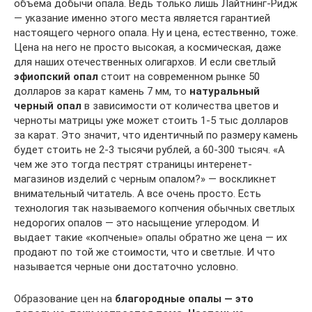
объема добычи опала. Ведь только лишь Лайтнинг-Ридж
— указание именно этого места является гарантией
настоящего черного опала. Ну и цена, естественно, тоже.
Цена на него не просто высокая, а космическая, даже
для наших отечественных олигархов. И если светлый
эфиопский опал
стоит на современном рынке 50
долларов за карат камень 7 мм, то
натуральный
черный опал
в зависимости от количества цветов и
черноты матрицы уже может стоить 1-5 тыс долларов
за карат. Это значит, что идентичный по размеру камень
будет стоить не 2-3 тысячи рублей, а 60-300 тысяч. «А
чем же это тогда пестрят страницы интеренет-
магазинов изделий с черным опалом?» — воскликнет
внимательный читатель. А все очень просто. Есть
технология так называемого копчения обычных светлых
недорогих опалов — это насыщение углеродом. И
выдает такие «копченые» опалы обратно же цена — их
продают по той же стоимости, что и светлые. И что
называется черные они достаточно условно.
Образование цен на
благородные опалы — это