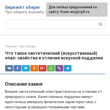
Перейти
Бережёт оберег
Для любых предложений по
к
Про обереги, ворожбу, сны и гадания
сайту: foam-eva@cp9.ru
контенту
Поиск:
Главная
»
Про звёзды
Что такое синтетический (искусственный)
опал: свойства и отличия искусной подделки
Описание камня
Внешне синтетический опал практически не отличим от
природного опала. Качественные подделки имеют
идентичные минералу физические характеристики, с
некоторыми усовершенствованными чертами.