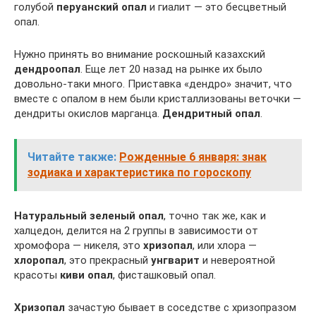
голубой
перуанский опал
и гиалит — это бесцветный
опал.
Нужно принять во внимание роскошный казахский
дендроопал
. Еще лет 20 назад на рынке их было
довольно-таки много. Приставка «дендро» значит, что
вместе с опалом в нем были кристаллизованы веточки —
дендриты окислов марганца.
Дендритный опал
.
Читайте также:
Рожденные 6 января: знак
зодиака и характеристика по гороскопу
Натуральный зеленый опал
, точно так же, как и
халцедон, делится на 2 группы в зависимости от
хромофора — никеля, это
хризопал
, или хлора —
хлоропал
, это прекрасный
унгварит
и невероятной
красоты
киви опал
, фисташковый опал.
Хризопал
зачастую бывает в соседстве с хризопразом