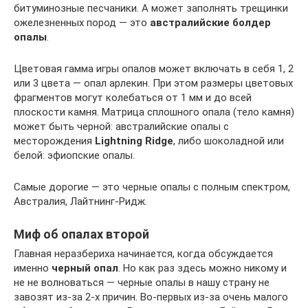
битуминозные песчаники. А может заполнять трещинки
ожелезненных пород — это
австралийские болдер
опалы
.
Цветовая гамма игры опалов может включать в себя 1, 2
или 3 цвета — опал арлекин. При этом размеры цветовых
фрагментов могут колебаться от 1 мм и до всей
плоскости камня. Матрица сплошного опала (тело камня)
может быть черной: австралийские опалы с
месторождения
Lightning Ridge
, либо шоколадной или
белой: эфиопские опалы.
Самые дорогие — это черные опалы с полным спектром,
Австралия, Лайтнинг-Ридж.
Миф об опалах второй
Главная неразбериха начинается, когда обсуждается
именно
черный опал
. Но как раз здесь можно никому и
не не волноваться — черные опалы в нашу страну не
завозят из-за 2-х причин. Во-первых из-за очень малого