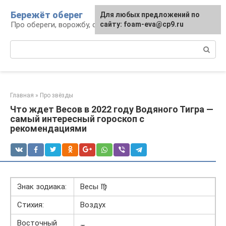
Перейти
Бережёт оберег
Для любых предложений по
к
Про обереги, ворожбу, сны и гадания
сайту: foam-eva@cp9.ru
контенту
Поиск:
Главная
»
Про звёзды
Что ждет Весов в 2022 году Водяного Тигра —
самый интересный гороскоп с
рекомендациями
Знак зодиака:
Весы ♍
Стихия:
Воздух
Восточный