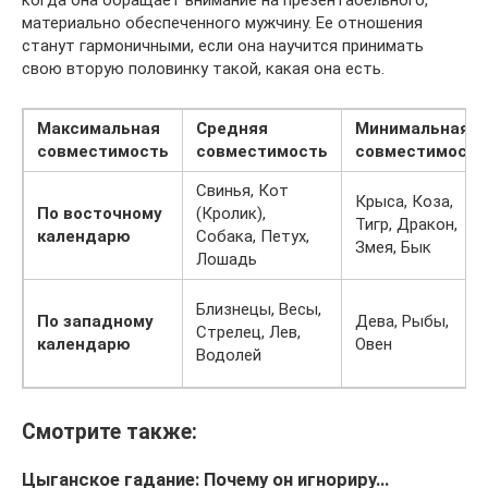
когда она обращает внимание на презентабельного,
материально обеспеченного мужчину. Ее отношения
станут гармоничными, если она научится принимать
свою вторую половинку такой, какая она есть.
Максимальная
Средняя
Минимальная
совместимость
совместимость
совместимость
Свинья, Кот
Крыса, Коза,
По восточному
(Кролик),
Тигр, Дракон,
календарю
Собака, Петух,
Змея, Бык
Лошадь
Близнецы, Весы,
По западному
Дева, Рыбы,
Стрелец, Лев,
календарю
Овен
Водолей
Смотрите также:
Цыганское гадание: Почему он игнориру…