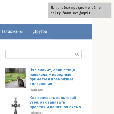
Для любых предложений по
сайту: foam-eva@cp9.ru
Талисманы
Другое
Поиск:
Что значит, если птица
накакала – народные
приметы и возможные
толкования
Гадания
Как завязать кельтский
узел: как завязать,
простая и понятная схема
Обереги