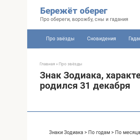
Перейти
Бережёт оберег
к
контенту
Про обереги, ворожбу, сны и гадания
Про звёзды
Сновидения
Гада
Главная
»
Про звёзды
Знак Зодиака, характе
родился 31 декабря
Знаки Зодиака > По годам > По месяц