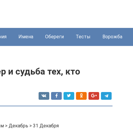
ния
Имена
Обереги
Тесты
Ворожба
р и судьба тех, кто
ам > Декабрь > 31 Декабря