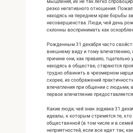
мышления, их не так легко спровоци
резко негативного отношения. Пожалу
находясь на переднем крае борьбы з
несовершенства. Люди, чей день рож
склонны воспринимать как оскорблен
Рожденным 31 декабря часто свойст
внешнему виду и тому впечатлению, 
причине они, как правило, тщательно
находясь в обществе, стараются проя
трудно обвинить в чрезмерном нарцис
скорее, из соображений практичност
впечатления при общении с людьми, 
первое впечатление предоставляется 
Какие люди, чей знак зодиака 31 дека
идеалы, к которым стремятся те, кто р
общественной (в том числе и в семе
неприятностей, если все идет так, к