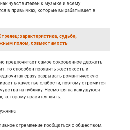
диак чувствителен к музыке и всему
тся в привычках, которые вырабатывает в
трелец: характеристика, судьба,
жным полом, совместимость
 но предпочитает самое сокровенное держать
дит, то способен проявить жестокость и
предпочитая сразу разрывать романтическую
вает в качестве слабости, поэтому стремится
чувства на публику. Несмотря на кажущуюся
к, которому нравится жить.
мужчина
ктивное стремление пообщаться с обществом.