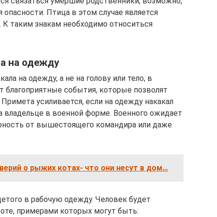
я связаться умершие родственники, возможно,
 опасности. Птица в этом случае является
. К таким знакам необходимо относиться
ла на одежду
ала на одежду, а не на голову или тело, в
т благоприятные события, которые позволят
 Примета усиливается, если на одежду накакал
на владельце в военной форме. Военного ожидает
арность от вышестоящего командира или даже
верий о рыжих котах- что они несут в дом…
детого в рабочую одежду. Человек будет
боте, примерами которых могут быть: