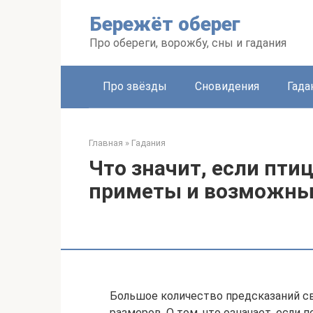
Перейти
Бережёт оберег
к
контенту
Про обереги, ворожбу, сны и гадания
Про звёзды
Сновидения
Гада
Главная
»
Гадания
Что значит, если пти
приметы и возможны
Большое количество предсказаний св
размеров. О том, что означает, если п