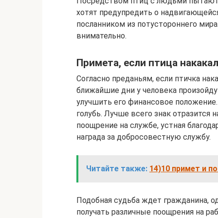
Посредством птиц с людьми пытаютс
хотят предупредить о надвигающейся
посланником из потустороннего мира
внимательно.
Примета, если птица накака
Согласно преданьям, если птичка накак
ближайшие дни у человека произойду
улучшить его финансовое положение.
голубь. Лучше всего знак отразится 
поощрение на службе, устная благод
награда за добросовестную службу.
Читайте также:
14)10 примет и по
Подобная судьба ждет гражданина, о
получать различные поощрения на ра