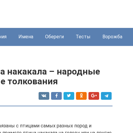
ния
Имена
Обереги
Тесты
Ворожба
ца накакала – народные
е толкования
язаны с птицами самых разных пород и
о примете птица накакала на голову или на другие