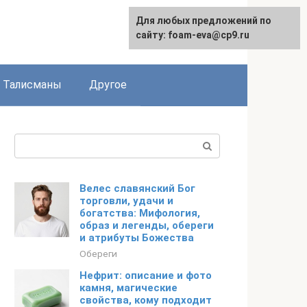
Для любых предложений по
сайту: foam-eva@cp9.ru
Талисманы
Другое
Поиск:
Велес славянский Бог
торговли, удачи и
богатства: Мифология,
образ и легенды, обереги
и атрибуты Божества
Обереги
Нефрит: описание и фото
камня, магические
свойства, кому подходит