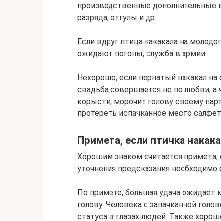
производственные дополнительные в
разряда, отгулы и др.
Если вдруг птица накакала на молодог
ожидают погоны, служба в армии.
Нехорошо, если пернатый накакал на 
свадьба совершается не по любви, а 
корысти, морочит голову своему пар
протереть испачканное место салфет
Примета, если птичка накака
Хорошим знаком считается примета, е
уточнения предсказания необходимо о
По примете, большая удача ожидает м
голову. Человека с запачканной гол
статуса в глазах людей. Также хорошо