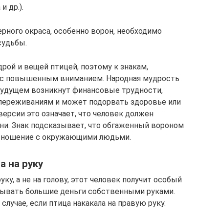
и др.).
ерного окраса, особенно ворон, необходимо
судьбы.
рой и вещей птицей, поэтому к знакам,
ь с повышенным вниманием. Народная мудрость
 будущем возникнут финансовые трудности,
 переживаниям и может подорвать здоровье или
ерсии это означает, что человек должен
ни. Знак подсказывает, что обгаженный вороном
отношение с окружающими людьми.
а на руку
уку, а не на голову, этот человек получит особый
тывать большие деньги собственными руками.
лучае, если птица накакала на правую руку.