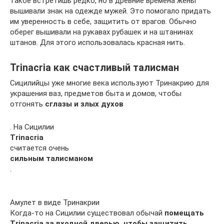
такое встретишь редко, но в древние времена жены
вышивали знак на одежде мужей. Это помогало придать
им уверенность в себе, защитить от врагов. Обычно
оберег вышивали на рукавах рубашек и на штанинах
штанов. Для этого использовалась красная нить.
Trinacria как счастливый талисман
Сицилийцы уже многие века используют Тринакрию для
украшения ваз, предметов быта и домов, чтобы
отгонять
сглазы и злых духов
. На Сицилии
Trinacria
считается очень
сильным талисманом
.
Амулет в виде Тринакрии
Когда-то на Сицилии существовал обычай
помещать
Trinacria за входной дверью, чтобы защитить