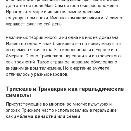
до н.э. на острове Мэн. Сам остров был расположен в
Ирландском море и является самым древним
государством эпохи. Именно там жили викинги. И символ
украшает флаг по сей день.
Различных теорий много, и ни одна из них не доказана.
Известно одно – знак был известен по всему миру еще
во времена язычества. Его использовали в Европе и в
Америке. Слово Трискелион переводится из греческого
как трехногий. Такое странное название обусловлено
внешним видом талисмана. Но очертание амулета
отличалось у разных народов.
Трискеле и Тринакрия как геральдические
символы
Присутствующие во многихи во многих культурах и
эпохах, Трискеле часто использовались в геральдике,
как
эмблема династий или семей
.