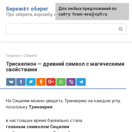
Перейти
Бережёт оберег
Для любых предложений по
к
Про обереги, ворожбу, сны и гадания
сайту: foam-eva@cp9.ru
контенту
Поиск:
Главная
»
Обереги
Трискелион — древний символ с магическими
свойствами
На Сицилии можно увидеть Тринакрию на каждом углу,
поскольку
Тринакрия
в настоящее время буквально стала
главным символом Сицилии