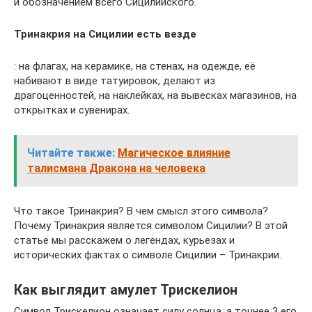
и обозначением всего Сицилийского.
Тринакрия на Сицилии есть везде
: на флагах, на керамике, на стенах, на одежде, её
набивают в виде татуировок, делают из
драгоценностей, на наклейках, на вывесках магазинов, на
открытках и сувенирах.
Читайте также:
Магическое влияние
талисмана Дракона на человека
Что такое Тринакрия? В чем смысл этого символа?
Почему Тринакрия является символом Сицилии? В этой
статье мы расскажем о легендах, курьезах и
исторических фактах о символе Сицилии – Тринакрии.
Как выглядит амулет Трискелион
Символ Трискелион означает силу солнца, а точнее 3 его