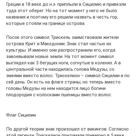
Греции в 18 веке до н.э. приплыли в Сицилию и привезли
туда этот оберег. Но на тот момент у него не было
названия и поэтому его решили назвать в честь гор,
которые стояли на границе острова.
После этого символ Трискель заимствовали жители
острова Крит и Македонии. Знак стал частью их
культуры. И именно они распространили его, когда
завоевывали новые земли. На тот момент символ
выглядел как 3 бегущих ноги, согнутые в коленях. А в
центральной части находилась голова Медузы, со
змеями вместо волос. Трискелион – символ Сицилии и по
сей день. Он есть на флаге страны, но теперь вместо
головы Медузы на нем находится лицо богини
плодородия с колосками пшеницы вместо волос.
Флаг Сицилии.
По другой теории знак произошел от викингов. Согласно
этой легенде Трискелион придумали примерно в 5 веке