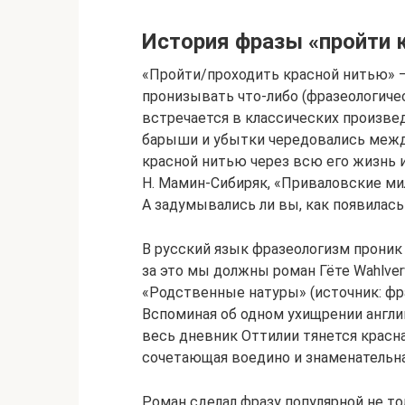
История фразы «пройти 
«Пройти/проходить красной нитью» —
пронизывать что-либо (фразеологичес
встречается в классических произве
барыши и убытки чередовались между
красной нитью через всю его жизнь и
Н. Мамин-Сибиряк, «Приваловские ми
А задумывались ли вы, как появилась
В русский язык фразеологизм проник 
за это мы должны роман Гёте Wahlver
«Родственные натуры» (источник: фра
Вспоминая об одном ухищрении англий
весь дневник Оттилии тянется красна
сочетающая воедино и знаменательная
Роман сделал фразу популярной не то