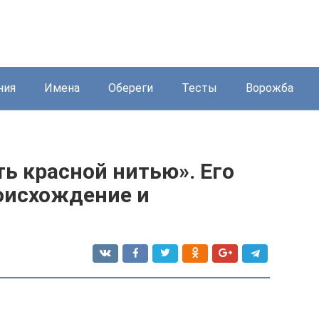
ния
Имена
Обереги
Тесты
Ворожба
ь красной нитью». Его
роисхождение и