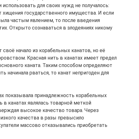
 использовать для своих нужд не получалось:
 хищения государственного имущества. И если
ыла частым явлением, то после введения
тих. Открыто сознаваться в злодеяниях никому
ёт своё начало из корабельных канатов, но её
оровством. Красная нить в канатах имеет предел
 основного каната. Таким способом определяют
ить начинала рваться, то канат непригоден для
арах показывала принадлежность корабельных
ь в канатах являлась товарной меткой
верждая высокое качество товара. Через
низкого качества в разы превысило
купатели массово отказывались приобретать