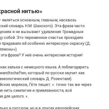
красной нитью»
 являться основным, главным, насквозь
кий словарь Н.М. Шанского). Эта фраза часто
дениях и не вызывает удивления: Громадные
 собой. Это переменное счастье проходило
 придавало ей особенно интересную окраску (Д.
ллионы»).
 эта фраза? У неё очень интересная история!
как калька с немецкого языка. А поблагодарить
wandtschaften, который по-русски звучит как
зеологический словарь Д. Розенталя).
ских моряков, Гёте пишет: «. точно так же через
я нить симпатии и привязанности, всё
 для целого. ».
лько в русском, но и в других европейских