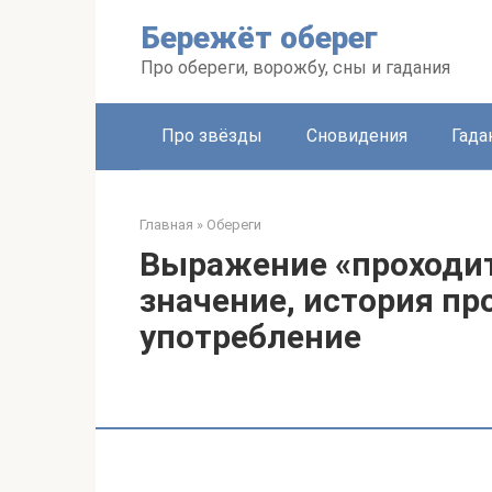
Перейти
Бережёт оберег
к
контенту
Про обереги, ворожбу, сны и гадания
Про звёзды
Сновидения
Гада
Главная
»
Обереги
Выражение «проходит
значение, история п
употребление